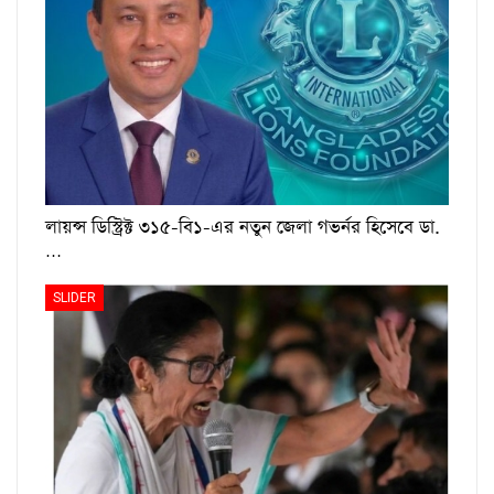
লায়ন্স ডিস্ট্রিক্ট ৩১৫-বি১-এর নতুন জেলা গভর্নর হিসেবে ডা.
…
SLIDER