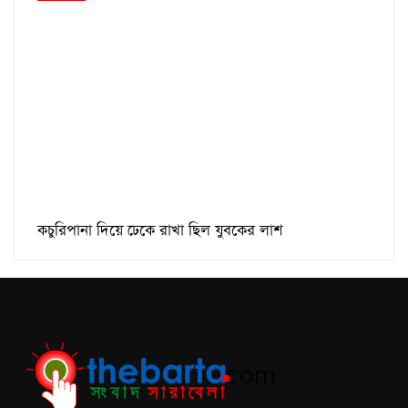
কচুরিপানা দিয়ে ঢেকে রাখা ছিল যুবকের লাশ