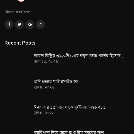
About text here
Recent Posts
লায়ন্স ডিস্ট্রিক্ট ৩১৫-বি১-এর নতুন জেলা গভর্নর হিসেবে…
জুলা ১৩, ২০২৬
হাদি হত্যার মাস্টারমাইন্ড কে
জুন ৪, ২০২৬
ঈদযাত্রার ১৩ দিনে সড়ক দুর্ঘটনায় নিহত ২৮১
জুন ৪, ২০২৬
কচুরিপানা দিয়ে ঢেকে রাখা ছিল যুবকের লাশ