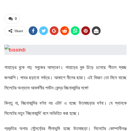
0
Share
পাহাড়ের বুকে গাঢ় সবুজের আস্তরণ। পাহাড়ের বুক চিড়ে চলেছে শীতল স্বচ্ছ
জলরাশি। পাথর ছড়ানো সর্বত্র। আকাশে নীলের ছায়া। এই বিবরণ তো মিলে যাচ্ছে
সিলেটের অন্যতম আকর্ষণীয় পর্যটন কেন্দ্র বিছনাকান্দির সঙ্গে!
কিন্তু না, বিছনাকান্দির বর্ণনা নয় এটা! এ হচ্ছে উতমাছড়ার বর্ণনা। যে স্থানকে
সিলেটের নতুন ‘বিছনাকান্দি’ বলে অভিহিত করা হচ্ছে।
প্রকৃতির অপার সৌন্দর্য্যের লীলাভূমি হচ্ছে উতমাছড়া। সিলেটের কোম্পানীগঞ্জ