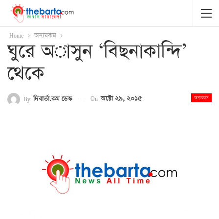
Home
অন্যরকম
ঘুরে অাসুন ‘বিছনাকান্দি’
থেকে
On
অক্টো ২৯, ২০১৫
By
দিবার্তা.কম ডেস্ক
অন্যরকম