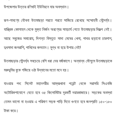
উপজেলার উত্তর রণিখাই ইউনিয়নে যার অবস্থান।
রূপ-লাবণ্যে যৌবনা উতমাছড়া পরতে পরতে সাজিয়ে রেখেছে সম্মোহনী সৌন্দর্য্য।
যান্ত্রিক কোলাহল থেকে মুক্ত নির্জন অরণ্যের সাহচার্য পেতে উতমাছড়ার বিকল্প নেই।
আছে সবুজের সমারোহ, দিগন্ত বিস্তৃত সাদা মেঘের খেলা, পাথর ছড়ানো চারপাশ,
দুধসাদা জলরাশি, পাখিদের কলতান। মুগ্ধ না হয়ে উপায় নেই!
উতমাছড়ার সৌন্দর্য্য সবচেয়ে বেশি ধরা দেয় বর্ষাকালে। অন্যান্য মৌসুমে উতমাছড়াকে
মরুভূমির বুকে গজিয়ে ওঠা উদ্যানের মতো মনে হয়।
যাওয়ার পথ: সিলেট মহানগরীর আম্বরখানা পয়েন্ট থেকে সরাসরি সিএনজি
অটোরিকশাযোগে যেতে হবে ৩৫ কিলোমিটার দূরবর্তী দয়ারবাজারে। সড়কের অবস্থা
তেমন ভালো না হওয়ায় এ পরিমাণ সড়ক পাড়ি দিতে গুণতে হবে জনপ্রতি ১৫০-১৮০
টাকা করে।