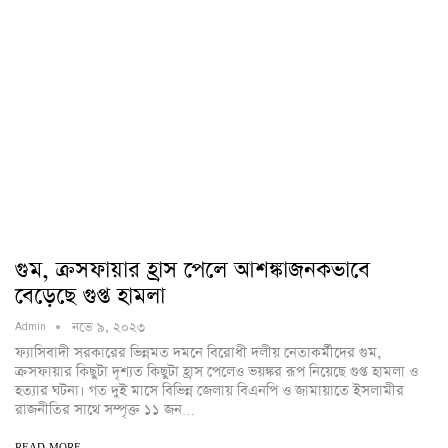
গুম, ক্রসফায়ার হ্রাস পেলে আশঙ্কাজনকভাবে
বেড়েছে গুপ্ত হামলা
নভে ৯, ২০২৩
Admin
ফ্যাসিবাদী সরকারের ভিন্নমত দমনে বিরোধী দলীয় নেতাকর্মীদের গুম,
ক্রসফায়ার কিছুটা দৃশ্যত কিছুটা হ্রাস পেলেও ভয়ঙ্কর রূপ নিয়েছে গুপ্ত হামলা ও
হত্যার ঘটনা। গত দুই মাসে বিভিন্ন জেলায় বিএনপি ও জামায়াতে ইসলামীর
রাজনীতির সাথে সম্পৃক্ত ১১ জন…
READ MORE...