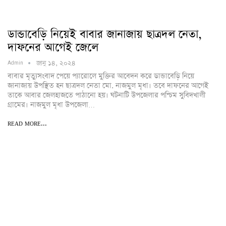
ডান্ডাবেড়ি নিয়েই বাবার জানাজায় ছাত্রদল নেতা,
দাফনের আগেই জেলে
জানু ১৪, ২০২৪
Admin
বাবার মৃত্যুসংবাদ পেয়ে প্যারোলে মুক্তির আবেদন করে ডান্ডাবেড়ি নিয়ে
জানাজায় উপস্থিত হন ছাত্রদল নেতা মো. নাজমুল মৃধা। তবে দাফনের আগেই
তাকে আবার জেলহাজতে পাঠানো হয়। ঘটনাটি উপজেলার পশ্চিম সুবিদখালী
গ্রামের। নাজমুল মৃধা উপজেলা…
READ MORE...