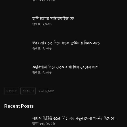
হাদি হত্যার মাস্টারমাইন্ড কে
জুন ৪, ২০২৬
ঈদযাত্রার ১৩ দিনে সড়ক দুর্ঘটনায় নিহত ২৮১
জুন ৪, ২০২৬
কচুরিপানা দিয়ে ঢেকে রাখা ছিল যুবকের লাশ
জুন ৪, ২০২৬
PREV
NEXT
১ of ১,৯৬৫
Recent Posts
লায়ন্স ডিস্ট্রিক্ট ৩১৫-বি১-এর নতুন জেলা গভর্নর হিসেবে…
জুলা ১৩, ২০২৬