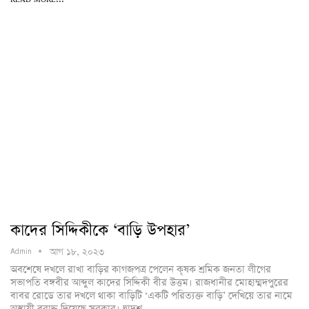
কাদের সিদ্দিকীকে ‘বাড়ি উপহার’
আগ ১৮, ২০২৩
Admin
অবশেষে দখলে রাখা বাড়ির কাগজপত্র পেলেন কৃষক শ্রমিক জনতা লীগের
সভাপতি বঙ্গবীর আব্দুল কাদের সিদ্দিকী বীর উত্তম। রাজধানীর মোহাম্মদপুরের
বাবর রোডে তার দখলে থাকা বাড়িটি ‘একটি পরিত্যক্ত বাড়ি’ দেখিয়ে তার নামে
অস্থায়ী বরাদ্দ দিয়েছে সরকার। দ্বাদশ…