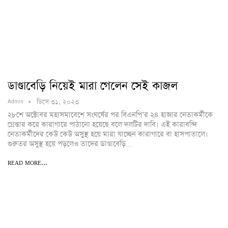
ডাণ্ডাবেড়ি নিয়েই মারা গেলেন সেই কাজল
ডিসে ৩১, ২০২৩
Admin
২৮শে অক্টোবর মহাসমাবেশে সংঘর্ষের পর বিএনপি’র ২৪ হাজার নেতাকর্মীকে
গ্রেপ্তার করে কারাগারে পাঠানো হয়েছে বলে দলটির দাবি। এই কারাবন্দি
নেতাকর্মীদের কেউ কেউ অসুস্থ হয়ে মারা যাচ্ছেন কারাগারে বা হাসপাতালে।
গুরুতর অসুস্থ হয়ে পড়লেও তাদের ডাণ্ডাবেড়ি…
READ MORE...