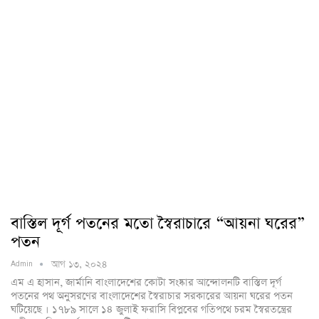
বাস্তিল দূর্গ পতনের মতো স্বৈরাচারে “আয়না ঘরের”
পতন
আগ ১৩, ২০২৪
Admin
এম এ হাসান, জার্মানি বাংলাদেশের কোটা সংষ্কার আন্দোলনটি বাস্তিল দূর্গ
পতনের পথ অনুসরণের বাংলাদেশের স্বৈরাচার সরকারের আয়না ঘরের পতন
ঘটিয়েছে । ১৭৮৯ সালে ১৪ জুলাই ফরাসি বিপ্লবের গতিপথে চরম স্বৈরতন্ত্রের