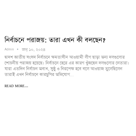
নির্বাচনে পরাজয়: তারা এখন কী বলছেন?
জানু ১০, ২০২৪
Admin
দ্বাদশ জাতীয় সংসদ নির্বাচনে ক্ষমতাসীন আওয়ামী লীগ ছাড়া অন্য দলগুলোর
শোচনীয় পরাজয় হয়েছে। নির্বাচনে হেরে এর কারণ খুঁজছেন দলগুলোর নেতারা।
যারা এতদিন নির্বাচন অবাধ, সুষ্ঠু ও নিরপেক্ষ হবে বলে আওয়াজ তুলেছিলেন
তারাই এখন নির্বাচনে কারচুপির অভিযোগ…
READ MORE...