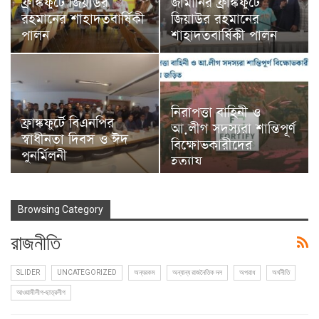
ফ্রাঙ্কফুর্টে জিয়াউর
জার্মানির ফ্রাঙ্কফুর্টে
রহমানের শাহাদতবার্ষিকী
জিয়াউর রহমানের
পালন
শাহাদতবার্ষিকী পালন
নিরাপত্তা বাহিনী ও
ফ্রাঙ্কফুর্টে বিএনপির
আ.লীগ সদস্যরা শান্তিপূর্ণ
স্বাধীনতা দিবস ও ঈদ
বিক্ষোভকারীদের
পুনর্মিলনী
হত্যায়…
Browsing Category
রাজনীতি
SLIDER
UNCATEGORIZED
অন্যরকম
অন্যান্য রাজনৈতিক দল
অপরাধ
অর্থনীতি
আওয়ামীলীগ-ছাত্রলীগ