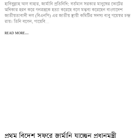
হাবিবুল্লাহ আল বাহার, জার্মানি প্রতিনিধি: বর্তমান সরকার মানুষের ভোটের
অধিকার হরন করে গনত্রন্ত্রকে হত্যা করেছে বলে মন্তব্য করেছেন বাংলাদেশ
জাতীয়তাবাদী দল (বিএনপি) এর জাতীয় স্থায়ী কমিটির সদস্য বাবু গয়েস্বর চন্দ্র
রায়। তিনি বলেন, গায়েবি…
READ MORE...
প্রথম বিদেশ সফরে জার্মানি যাচ্ছেন প্রধানমন্ত্রী