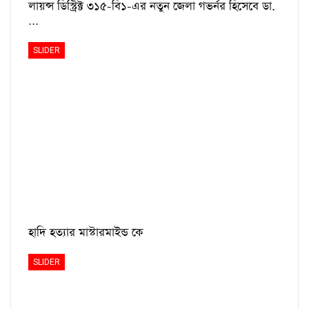
লায়ন্স ডিস্ট্রিক্ট ৩১৫-বি১-এর নতুন জেলা গভর্নর হিসেবে ডা.
…
SLIDER
হাদি হত্যার মাস্টারমাইন্ড কে
SLIDER