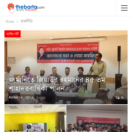
Home
রাজনীতি
জাতীয় পার্টি
জার্মানিতে জিয়াউর রহমানের ৪৫ তম
শাহাদতবার্ষিকী পালন
জুন ৪, ২০২৬
0
Admin