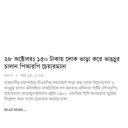
২৮ অক্টোবরঃ ১৫০ টাকায় লোক ভাড়া করে ভাঙচুর
চালান পিআরপি চেয়ারম্যান
নভে ১৪, ২০২৩
Admin
রাজধানীর নয়াপল্টনে বিএনপির সমাবেশে ভাড়া করা লোক নিয়ে হামলা ও
ভাঙচুর চালান অনিবন্ধিত রাজনৈতিক দল জনতার অধিকার পার্টির (পিআরপি)
চেয়ারম্যান তারেকুল ইসলাম ভূইয়া (৩৫)। একাধিক সিসি ক্যামেরার ফুটেজ
বিশ্লেষণ করে তাকে গ্রেফতার করেছে ঢাকা…
READ MORE...