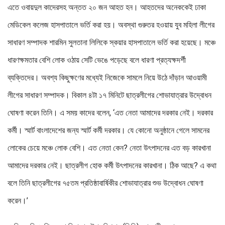
এতে ওবায়দুল কাদেরসহ অন্তত ২০ জন আহত হন। আহতদের অনেককেই ঢাকা
মেডিকেল কলেজ হাসপাতালে ভর্তি করা হয়। অবস্থা গুরুতর হওয়ায় যুব মহিলা লীগের
সাধারণ সম্পাদক শারমিন সুলতানা লিলিকে স্কয়ার হাসপাতালে ভর্তি করা হয়েছে। মঞ্চে
ধারণক্ষমতার বেশি লোক ওঠায় সেটি ভেঙে পড়েছে বলে ধারণা প্রত্যক্ষদর্শী
ব্যক্তিদের। অবশ্য কিছুক্ষণের মধ্যেই নিজেকে সামলে নিয়ে উঠে দাঁড়ান আওয়ামী
লীগের সাধারণ সম্পাদক। বিকাল ৪টা ১৭ মিনিটে ছাত্রলীগের শোভাযাত্রার উদ্বোধন
ঘোষণা করেন তিনি। এ সময় কাদের বলেন, ‘এত নেতা আমাদের দরকার নেই। দরকার
কর্মী। স্মার্ট বাংলাদেশের জন্য স্মার্ট কর্মী দরকার। যে কোনো অনুষ্ঠানে গেলে সামনের
লোকের চেয়ে মঞ্চে লোক বেশি। এত নেতা কেন? নেতা উৎপাদনের এত বড় কারখানা
আমাদের দরকার নেই। ছাত্রলীগ হোক কর্মী উৎপাদনের কারখানা। ঠিক আছে? এ কথা
বলে তিনি ছাত্রলীগের ৭৫তম প্রতিষ্ঠাবার্ষিকীর শোভাযাত্রার শুভ উদ্বোধন ঘোষণা
করেন।’