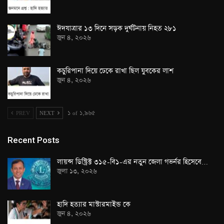
ঈদযাত্রার ১৩ দিনে সড়ক দুর্ঘটনায় নিহত ২৮১
জুন ৪, ২০২৬
কচুরিপানা দিয়ে ঢেকে রাখা ছিল যুবকের লাশ
জুন ৪, ২০২৬
PREV
NEXT
১ of ১,৯৬৫
Recent Posts
লায়ন্স ডিস্ট্রিক্ট ৩১৫-বি১-এর নতুন জেলা গভর্নর হিসেবে…
জুলা ১৩, ২০২৬
হাদি হত্যার মাস্টারমাইন্ড কে
জুন ৪, ২০২৬