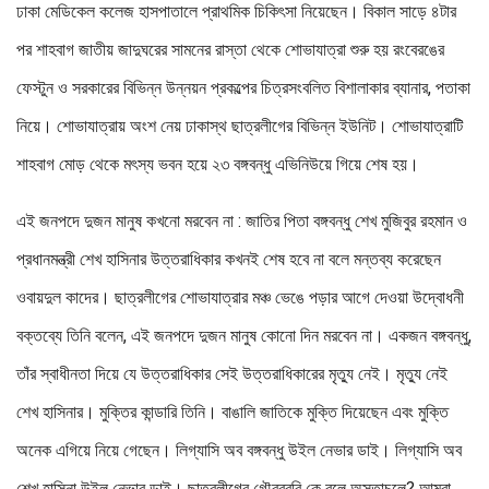
ঢাকা মেডিকেল কলেজ হাসপাতালে প্রাথমিক চিকিৎসা নিয়েছেন। বিকাল সাড়ে ৪টার
পর শাহবাগ জাতীয় জাদুঘরের সামনের রাস্তা থেকে শোভাযাত্রা শুরু হয় রংবেরঙের
ফেস্টুন ও সরকারের বিভিন্ন উন্নয়ন প্রকল্পের চিত্রসংবলিত বিশালাকার ব্যানার, পতাকা
নিয়ে। শোভাযাত্রায় অংশ নেয় ঢাকাস্থ ছাত্রলীগের বিভিন্ন ইউনিট। শোভাযাত্রাটি
শাহবাগ মোড় থেকে মৎস্য ভবন হয়ে ২৩ বঙ্গবন্ধু এভিনিউয়ে গিয়ে শেষ হয়।
এই জনপদে দুজন মানুষ কখনো মরবেন না : জাতির পিতা বঙ্গবন্ধু শেখ মুজিবুর রহমান ও
প্রধানমন্ত্রী শেখ হাসিনার উত্তরাধিকার কখনই শেষ হবে না বলে মন্তব্য করেছেন
ওবায়দুল কাদের। ছাত্রলীগের শোভাযাত্রার মঞ্চ ভেঙে পড়ার আগে দেওয়া উদ্বোধনী
বক্তব্যে তিনি বলেন, এই জনপদে দুজন মানুষ কোনো দিন মরবেন না। একজন বঙ্গবন্ধু,
তাঁর স্বাধীনতা দিয়ে যে উত্তরাধিকার সেই উত্তরাধিকারের মৃত্যু নেই। মৃত্যু নেই
শেখ হাসিনার। মুক্তির কান্ডারি তিনি। বাঙালি জাতিকে মুক্তি দিয়েছেন এবং মুক্তি
অনেক এগিয়ে নিয়ে গেছেন। লিগ্যাসি অব বঙ্গবন্ধু উইল নেভার ডাই। লিগ্যাসি অব
শেখ হাসিনা উইল নেভার ডাই। ছাত্রলীগের গৌরবরবি কে বলে অস্তাচলে? আমরা