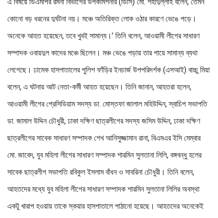
এ বিষয়ে ডিএমপির রমনা বিভাগের উপকমিশনার (ডিসি) মো. শহীদুল্লাহ বলেন, তেমন
কোনো বড় ধরনের দুর্ঘটনা নয়। মঞ্চে অতিরিক্ত লোক ওঠার কারণে ভেঙে পড়ে।
অনেকে আহত হয়েছেন, তবে খুবই সামান্য।’ তিনি বলেন, আওয়ামী লীগের সাধারণ
সম্পাদক ওবায়দুল কাদের মঞ্চে ছিলেন। মঞ্চ ভেঙে পড়ায় তার পায়ে সামান্য ব্যথা
লেগেছে। ঢামেক হাসপাতালের পুলিশ ফাঁড়ির ইনচার্জ উপপরিদর্শক (এসআই) বাচ্চু মিয়া
বলেন, এ ঘটনায় আট নেতা-কর্মী আহত হয়েছেন। তিনি জানান, আহতরা হলেন,
আওয়ামী লীগের প্রেসিডিয়াম সদস্য ডা. মোস্তফা জালাল মহিউদ্দিন, স্বাচিপ সভাপতি
ডা. জামাল উদ্দিন চৌধুরী, ঢাকা দক্ষিণ ছাত্রলীগের সদস্য জসিম উদ্দিন, ঢাকা দক্ষিণ
ছাত্রলীগের সাবেক সাধারণ সম্পাদক শেখ আনিসুজ্জামান রানা, বিএমএর ইসি মেম্বার
মো. জাবেদ, যুব মহিলা লীগের সাধারণ সম্পাদক শারমিন সুলতানা লিলি, বঙ্গবন্ধু হলের
সাবেক ছাত্রলীগ সভাপতি রবিকুল ইসলাম বাঁধন ও সাবরিনা চৌধুরী। তিনি বলেন,
আহতদের মধ্যে যুব মহিলা লীগের সাধারণ সম্পাদক শারমিন সুলতানা লিলির অবস্থা
একটু খারাপ হওয়ায় তাকে স্কয়ার হাসপাতালে পাঠানো হয়েছে। আহতদের অনেকেই