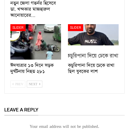
নতুন জেলা গভর্নর হিসেবে
ডা. খন্দকার মাজহারুল
আনোয়ারের…
SLIDER
SLIDER
ঈদযাত্রার ১৩ দিনে সড়ক
কচুরিপানা দিয়ে ঢেকে রাখা
দুর্ঘটনায় নিহত ২৮১
ছিল যুবকের লাশ
PREV
NEXT
LEAVE A REPLY
Your email address will not be published.