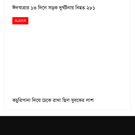
ঈদযাত্রার ১৩ দিনে সড়ক দুর্ঘটনায় নিহত ২৮১
SLIDER
কচুরিপানা দিয়ে ঢেকে রাখা ছিল যুবকের লাশ