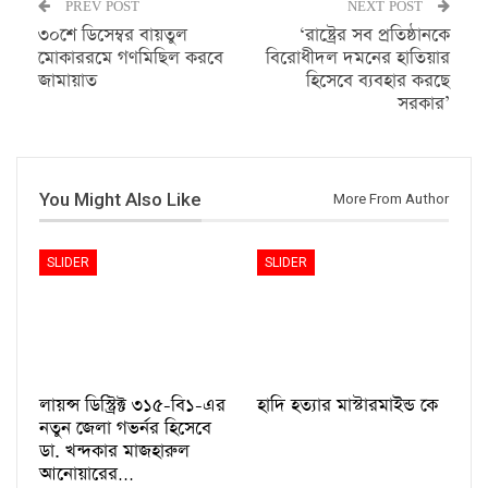
PREV POST
NEXT POST
৩০শে ডিসেম্বর বায়তুল
‘রাষ্ট্রের সব প্রতিষ্ঠানকে
মোকাররমে গণমিছিল করবে
বিরোধীদল দমনের হাতিয়ার
জামায়াত
হিসেবে ব্যবহার করছে
সরকার’
You Might Also Like
More From Author
SLIDER
SLIDER
লায়ন্স ডিস্ট্রিক্ট ৩১৫-বি১-এর
হাদি হত্যার মাস্টারমাইন্ড কে
নতুন জেলা গভর্নর হিসেবে
ডা. খন্দকার মাজহারুল
আনোয়ারের…