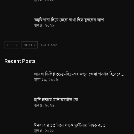
কচুরিপানা দিয়ে ঢেকে রাখা ছিল যুবকের লাশ
জুন ৪, ২০২৬
PREV
NEXT
১ of ১,৯৬৫
Recent Posts
লায়ন্স ডিস্ট্রিক্ট ৩১৫-বি১-এর নতুন জেলা গভর্নর হিসেবে…
জুলা ১৩, ২০২৬
হাদি হত্যার মাস্টারমাইন্ড কে
জুন ৪, ২০২৬
ঈদযাত্রার ১৩ দিনে সড়ক দুর্ঘটনায় নিহত ২৮১
জুন ৪, ২০২৬