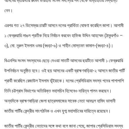
আসনের ব্যারিস্টার রুমিন ফারহানা সংসদ সদস্যের পদ থেকে অব্যাহতির সিদ্ধান্ত
নেন।
এরপর গত ২৭ ডিসেম্বর চারটি আসনে দলের প্রার্থিতা ঘোষণা করেছিল জাপা। আগামী
১ ফেব্রুয়ারি লাঙল প্রতীক নিয়ে নির্বাচন করবেন হাফিজ উদ্দিন আহম্মেদ (ঠাকুরগাঁও –
৩), মো. নূরুল ইসলাম ওমর (বগুড়া-৬) ও শাহীন মোস্তফা কামাল-(বগুড়া-৪)।
বিএনপির সংসদ সদস্যদের ছেড়ে দেওয়া সাতটি আসনের ছয়টিতে আগামী ১ ফেব্রুয়ারি
উপনির্বাচন অনুষ্ঠিত হবে। ওই ছয় আসনের একটি ব্রাহ্মণবাড়িয়া-২ আসনে জাতীয় পার্টি
প্রার্থী করেছিল রেজাউল ইসলাম ভূঁইয়াকে। দলের প্রেসিডিয়াম সদস্য পদের পাশাপাশি
তিনি চট্টগ্রাম বিভাগের অতিরিক্ত মহাসচিব হিসেবেও দায়িত্ব পালন করছেন।
অন্যদিকে ব্রাহ্মণবাড়িয়া জেলা ছাত্রসমাজের সাবেক নেতা আবদুল হামিদ ভাসানী
জাতীয় পার্টির কেন্দ্রীয় সাংগঠনিক ও এখন যুগ্ম মহাসচিবের দায়িত্বে রয়েছেন।
জাতীয় পার্টির কেন্দ্রীয় নেতাদের সঙ্গে কথা বলে জানা গেছে, জাপার প্রেসিডিয়াম সদস্য