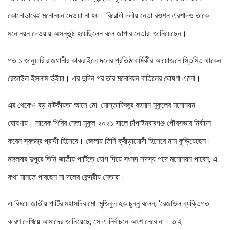
কোনোভাবেই মনোনয়ন দেওয়া না হয়। বিরোধী দলীয় নেতা রওশন এরশাদও তাকে
মনোনয়ন দেওয়ায় অসন্তুষ্ট হয়েছিলেন বলে জাপার নেতারা জানিয়েছেন।
গত ১ জানুয়ারি রাজধানীর কাকরাইলে দলের প্রতিষ্ঠাবার্ষিকীর আয়োজনে স্তিমিত থাকেন
রেজাউল ইসলাম ভূঁইয়া। এর দুদিন পর তার মনোনয়ন বাতিলের ঘোষণা এলো।
এর থেকেও বড় নাটকীয়তা আসে মো. মোস্তাফিজুর রহমান মুকুলের মনোনয়ন
ঘোষণায়। সাবেক শিবির নেতা মুকুল ২০২১ সালে চাঁপাইনবাবগঞ্জ পৌরসভার নির্বাচন
করেন স্বতন্ত্র প্রার্থী হিসেবে। জেলায় তিনি ক্রীড়ামোদী হিসেবে নাম কুড়িয়েছেন।
মঙ্গলবার দুপুরে তিনি জাতীয় পার্টিতে যোগ দিয়ে সংসদ সদস্য পদে মনোনয়ন পাবেন, এ
কথা মানতে পারছেন না দলের কেন্দ্রীয় নেতারা।
এ বিষয়ে জাতীয় পার্টির মহাসচিব মো. মুজিবুল হক চুন্নু বলেন, ‘রেজাউল ব্যক্তিগত
কারণ দেখিয়ে আমাদের জানিয়েছে, সে এ নির্বাচনে অংশ নেবে না। তাই