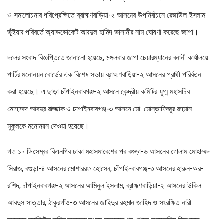
ও সমালোচনার পরিপ্রেক্ষিতে ব্রাহ্মণবাড়িয়া-২ আসনের উপনির্বাচনে রেজাউল ইসলাম
ভূঁইয়ার পরিবর্তে অ্যাডভোকেট আবদুল হামিদ ভাসানীর নাম ঘোষণা করেছে জাপা।
দলের সংবাদ বিজ্ঞপ্তিতে জানানো হয়েছে, মঙ্গলবার জাপা চেয়ারম্যানের বনানী কার্যালয়ে
পার্টির মনোনয়ন বোর্ডের এক বিশেষ সভায় ব্রাহ্মণবাড়িয়া-২ আসনের প্রার্থী পরির্বতন
করা হয়েছে। এ ছাড়া চাঁপাইনবাবগঞ্জ-২ আসনে কেন্দ্রীয় কমিটির যুগ্ম মহাসচিব
মোহাম্মদ আবদুর রাজ্জাক ও চাপাইনবাবগঞ্জ-৩ আসনে মো. মোস্তাফিজুর রহমান
মুকুলকে মনোনয়ন দেওয়া হয়েছে।
গত ১০ ডিসেম্বর বিএনপির ঢাকা মহাসমাবেশের পর বগুড়া-৬ আসনের গোলাম মোহাম্মদ
সিরাজ, বগুড়া-৪ আসনের মোশাররফ হোসেন, চাঁপাইনবাবগঞ্জ-৩ আসনের হারুন-অর-
রশিদ, চাঁপাইনবাবগঞ্জ-২ আসনের আমিনুল ইসলাম, ব্রাহ্মণবাড়িয়া-২ আসনের উকিল
আবদুস সাত্তার, ঠাকুরগাঁও-৩ আসনের জাহিদুর রহমান জাহিদ ও সংরক্ষিত নারী