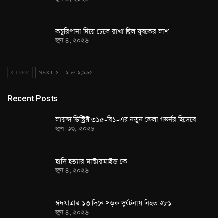
কচুরিপানা দিয়ে ঢেকে রাখা ছিল যুবকের লাশ
জুন ৪, ২০২৬
PREV
NEXT
১ of ১,৯৬৫
Recent Posts
লায়ন্স ডিস্ট্রিক্ট ৩১৫-বি১-এর নতুন জেলা গভর্নর হিসেবে…
জুলা ১৩, ২০২৬
হাদি হত্যার মাস্টারমাইন্ড কে
জুন ৪, ২০২৬
ঈদযাত্রার ১৩ দিনে সড়ক দুর্ঘটনায় নিহত ২৮১
জুন ৪, ২০২৬