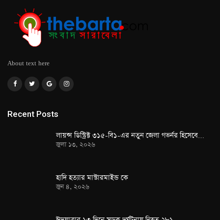
About text here
Recent Posts
লায়ন্স ডিস্ট্রিক্ট ৩১৫-বি১-এর নতুন জেলা গভর্নর হিসেবে…
জুলা ১৩, ২০২৬
হাদি হত্যার মাস্টারমাইন্ড কে
জুন ৪, ২০২৬
ঈদযাত্রার ১৩ দিনে সড়ক দুর্ঘটনায় নিহত ২৮১