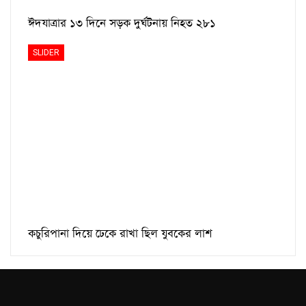
ঈদযাত্রার ১৩ দিনে সড়ক দুর্ঘটনায় নিহত ২৮১
SLIDER
কচুরিপানা দিয়ে ঢেকে রাখা ছিল যুবকের লাশ