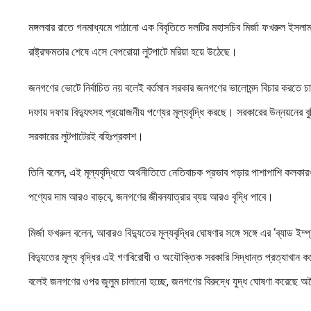
মঙ্গলবার রাতে গনমাধ্যমে পাঠানো এক বিবৃতিতে দলটির মহাসচিব মির্জা ফখরুল ইসল
রাষ্ট্রক্ষমতার শেষে এসে বেপরোয়া লুটপাটে মরিয়া হয়ে উঠেছে।
জনগণের ভোটে নির্বাচিত নয় বলেই বর্তমান সরকার জনগণের ভালোমন্দ বিচার করতে চা
দফায় দফায় বিদ্যুৎসহ প্রয়োজনীয় পণ্যের মূল্যবৃদ্ধি করছে। সরকারের উন্নয়নের বুল
সরকারের লুটপাটেরই বহিঃপ্রকাশ।
তিনি বলেন, এই মূল্যবৃদ্ধিতে অর্থনীতিতে নেতিবাচক প্রভাব পড়ার পাশাপাশি কলকারখান
পণ্যের দাম আরও বাড়বে, জনগণের জীবনযাত্রার ব্যয় আরও বৃদ্ধি পাবে।
মির্জা ফখরুল বলেন, আবারও বিদ্যুতের মূল্যবৃদ্ধির ঘোষণার সঙ্গে সঙ্গে এর ‘ব্যাড ই
বিদ্যুতের মূল্য বৃদ্ধির এই গণবিরোধী ও অযৌক্তিক সরকারি সিদ্ধান্ত প্রত্যাখান
বলেই জনগণের ওপর জুলুম চালানো হচ্ছে, জনগণের বিরুদ্ধে যুদ্ধ ঘোষণা করেছে