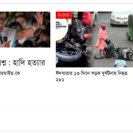
SLIDER
টারমাইন্ড কে
ঈদযাত্রার ১৩ দিনে সড়ক দুর্ঘটনায় নিহত
২৮১