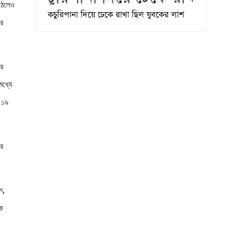
 উঠলেও
কচুরিপানা দিয়ে ঢেকে রাখা ছিল যুবকের লাশ
ের
ের
মধ্যে
ে ১৯
রে
ৎ,
কে