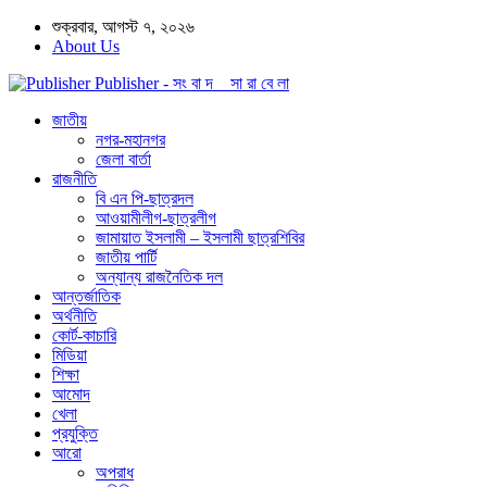
শুক্রবার, আগস্ট ৭, ২০২৬
About Us
Publisher - সং বা দ সা রা বে লা
জাতীয়
নগর-মহানগর
জেলা বার্তা
রাজনীতি
বি এন পি-ছাত্রদল
আওয়ামীলীগ-ছাত্রলীগ
জামায়াত ইসলামী – ইসলামী ছাত্রশিবির
জাতীয় পার্টি
অন্যান্য রাজনৈতিক দল
আন্তর্জাতিক
অর্থনীতি
কোর্ট-কাচারি
মিডিয়া
শিক্ষা
আমোদ
খেলা
প্রযুক্তি
আরো
অপরাধ