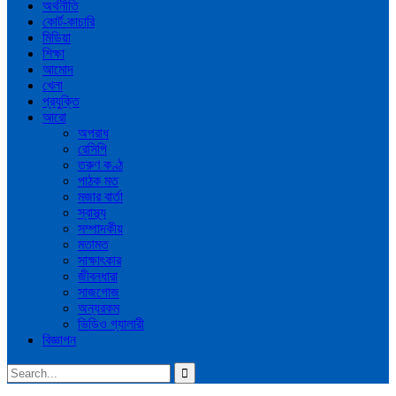
অর্থনীতি
কোর্ট-কাচারি
মিডিয়া
শিক্ষা
আমোদ
খেলা
প্রযুক্তি
আরো
অপরাধ
রেসিপি
তরুণ কণ্ঠ
পাঠক মত
মজার বার্তা
স্বাস্থ্য
সম্পাদকীয়
মতামত
সাক্ষাৎকার
জীবনধারা
সাজগোজ
অন্যরকম
ভিডিও গ্যালারী
বিজ্ঞাপন