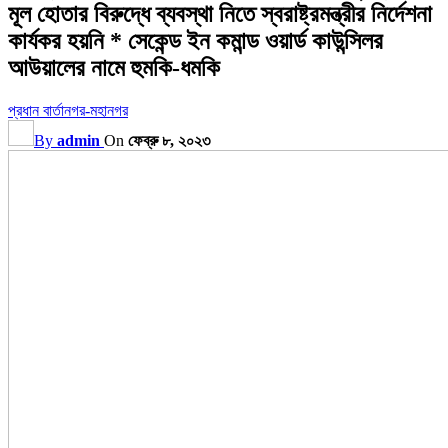
মূল হোতার বিরুদ্ধে ব্যবস্থা নিতে স্বরাষ্ট্রমন্ত্রীর নির্দেশনা
কার্যকর হয়নি * সেকেন্ড ইন কমান্ড ওয়ার্ড কাউন্সিলর
আউয়ালের নামে হুমকি-ধমকি
প্রধান বার্তা
নগর-মহানগর
By
admin
On
ফেব্রু ৮, ২০২৩