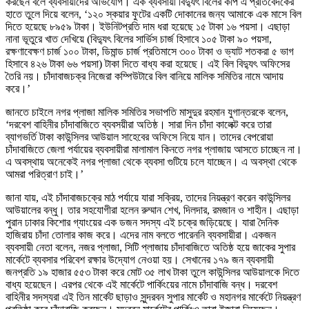
করছেন বলে ব্যবসায়ীদের অভিযোগ। এক ব্যবসায়ী বিদ্যুৎ বিলের কপি এ প্রতিবেদকের
হাতে তুলে দিয়ে বলেন, ‘১২০ স্কয়ার ফুটের একটি দোকানের জন্য আমাকে এক মাসে বিল
দিতে হয়েছে ৮৯৫৯ টাকা। ইউনিটপ্রতি দাম ধরা হয়েছে ১৫ টাকা ১৬ পয়সা। এছাড়া
নানা ভূতুরে খাত দেখিয়ে (বিদ্যুৎ বিলের সার্ভিস চার্জ হিসাবে ১০৫ টাকা ৯০ পয়সা,
রক্ষণাবেক্ষণ চার্জ ১০০ টাকা, ডিমান্ড চার্জ প্রতিমাসে ৩০০ টাকা ও ভ্যাট শতকরা ৫ ভাগ
হিসাবে ৪২৬ টাকা ৬৬ পয়সা) টাকা দিতে বাধ্য করা হয়েছে। এই বিল বিদ্যুৎ অফিসের
তৈরি নয়। চাঁদাবাজচক্র নিজেরা কম্পিউটারে বিল বানিয়ে মালিক সমিতির নামে আদায়
করে।’
জানতে চাইলে নগর প্লাজা মালিক সমিতির সভাপতি মাসুদুর রহমান যুগান্তরকে বলেন,
‘দরবেশ বাহিনীর চাঁদাবাজিতে ব্যবসয়ীরা অতিষ্ঠ। সারা দিন চাঁদা কালেক্ট করে তারা
ব্যাগভর্তি টাকা কাউন্সিলর আউয়াল সাহেবের অফিসে নিয়ে যান। তাদের বেপরোয়া
চাঁদাবাজিতে জেলা পর্যায়ের ব্যবসায়ীরা মালামাল কিনতে নগর প্লাজায় আসতে চাচ্ছেন না।
এ অবস্থায় অনেকেই নগর প্লাজা থেকে ব্যবসা গুটিয়ে চলে যাচ্ছেন। এ অবস্থা থেকে
আমরা পরিত্রাণ চাই।’
জানা যায়, এই চাঁদাবাজচক্রে মাঠ পর্যায়ে যারা সক্রিয়, তাদের নিয়ন্ত্রণ করেন কাউন্সিলর
আউয়ালের বন্ধু। তার সহযোগীরা হলেন রুম্মান শেখ, দিলদার, রমজান ও শাহীন। এছাড়া
পুরান ঢাকার কিশোর গ্যাংয়ের এক ডজন সদস্য এই চক্রে জড়িয়েছে। যারা দৈনিক
হাজিরায় চাঁদা তোলার কাজ করে। এদের নাম বলতে পারেননি ব্যবসায়ীরা। একজন
ব্যবসায়ী নেতা বলেন, নজর প্লাজা, সিটি প্লাজায় চাঁদাবাজিতে অতিষ্ঠ হয়ে জাকের সুপার
মার্কেটে ব্যবসার পরিবেশ রক্ষার উদ্যোগ নেওয়া হয়। সেখানের ১৭৯ জন ব্যবসায়ী
জনপ্রতি ১৯ হাজার ৫৫৩ টাকা করে মোট ৩৫ লাখ টাকা তুলে কাউন্সিলর আউয়ালকে দিতে
বাধ্য হয়েছেন। এরপর থেকে এই মার্কেটে পার্কিংয়ের নামে চাঁদাবাজি বন্ধ। দরবেশ
বাহিনীর সদস্যরা এই তিন মার্কেট ছাড়াও সুন্দরবন সুপার মার্কেট ও মহানগর মার্কেটে নিয়ন্ত্রণ