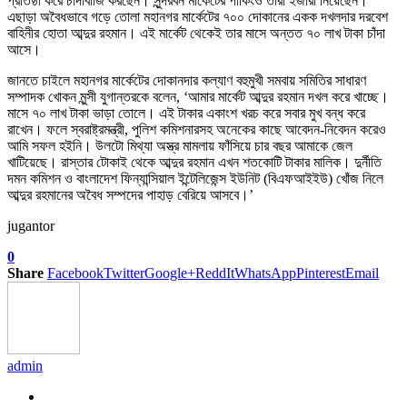
প্রতিষ্ঠা করে চাঁদাবাজি করছেন। সুন্দরবন মার্কেটের পার্কিংও তারা ইজারা নিয়েছেন।
এছাড়া অবৈধভাবে গড়ে তোলা মহানগর মার্কেটের ৭০০ দোকানের একক দখলদার দরবেশ
বাহিনীর হোতা আব্দুর রহমান। এই মার্কেট থেকেই তার মাসে অন্তত ৭০ লাখ টাকা চাঁদা
আসে।
জানতে চাইলে মহানগর মার্কেটের দোকানদার কল্যাণ বহুমুখী সমবায় সমিতির সাধারণ
সম্পাদক খোকন মুন্সী যুগান্তরকে বলেন, ‘আমার মার্কেট আব্দুর রহমান দখল করে খাচ্ছে।
মাসে ৭০ লাখ টাকা ভাড়া তোলে। এই টাকার একাংশ খরচ করে সবার মুখ বন্ধ করে
রাখেন। ফলে স্বরাষ্ট্রমন্ত্রী, পুলিশ কমিশনারসহ অনেকের কাছে আবেদন-নিবেদন করেও
আমি সফল হইনি। উলটো মিথ্যা অস্ত্র মামলায় ফাঁসিয়ে চার বছর আমাকে জেল
খাটিয়েছে। রাস্তার টোকাই থেকে আব্দুর রহমান এখন শতকোটি টাকার মালিক। দুর্নীতি
দমন কমিশন ও বাংলাদেশ ফিন্যান্সিয়াল ইন্টেলিজেন্স ইউনিট (বিএফআইইউ) খোঁজ নিলে
আব্দুর রহমানের অবৈধ সম্পদের পাহাড় বেরিয়ে আসবে।’
jugantor
0
Share
Facebook
Twitter
Google+
ReddIt
WhatsApp
Pinterest
Email
admin