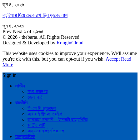
জুন ৪, ২০২৬
কচুরিপানা দিয়ে ঢেকে রাখা ছিল যুবকের লাশ
জুন ৪, ২০২৬
Prev
Next
১ of ১,৯৬৫
© 2026 - thebarta. All Rights Reserved.
Designed & Developed by
RonginCloud
This website uses cookies to improve your experience. We'll assume
you're ok with this, but you can opt-out if you wish.
Accept
Read
More
Sign in
জাতীয়
নগর-মহানগর
জেলা বার্তা
রাজনীতি
বি এন পি-ছাত্রদল
আওয়ামীলীগ-ছাত্রলীগ
জামায়াত ইসলামী – ইসলামী ছাত্রশিবির
জাতীয় পার্টি
অন্যান্য রাজনৈতিক দল
আন্তর্জাতিক