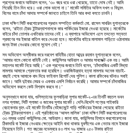
প্রশ্নের জবাবে আউয়াল বলেন, ‘৩০ বছর ধরে ওরা খেয়েছে, তাতে দোষ নেই। আমি
গিয়েছি তিন দিন ধরে। ওরা লোক ভালো না।’ মার্কেট সমিতির অফিস দখল ও বিদ্যুৎ
বিলের নামে চাঁদা আদায় সম্পর্কে জানতে চাইলে তিনি আর কথা বলতে চাননি।
ঢাকা দক্ষিণ সিটি করপোরেশনের প্রধান সম্পত্তি কর্মকর্তা মো. রাসেল সাবরিন যুগান্তরকে
বলেন, ‘রাইতা ট্রেড ইন্টারন্যাশনালকে কার পার্কিংয়ের ইজারা দেওয়া হয়েছে। মার্কেটের
বাইরে চাঁদা তোলার এখতিয়ার তাদের নেই। এ ব্যাপারে অভিযোগ এলে তদন্তে সত্যতা
প্রমাণের পর ইজারা বাতিল করে দেওয়া হবে। মার্কেটের বাইরে মালামাল গাড়িতে ওঠানামার
জন্য টাকা নেওয়ার কোনো সুযোগ নেই।’
সব অভিযোগ অস্বীকার করে দরবেশ বাহিনীর হোতা আব্দুর রহমান যুগান্তরকে বলেন,
‘আমার নামে কোনো বাহিনী নেই। কাউন্সিলর আউয়াল ও আমার সাবজেক্ট এক নয়। আমি
মহানগর মার্কেট নিয়ে আছি।’ এক প্রশ্নের জবাবে তিনি বলেন, ‘চাঁদাবাজির একটি মিথ্যা
মামলায় আমাকে গ্রেফতার করা হয়েছিল। ওয়াজিউল্ল্যাহ হত্যা মামলায় অনেক যাচাই-
বাছাই শেষে আমাকে বাদ দিয়ে ফাইনাল রিপোর্ট দেয় পুলিশ। কালা রফিকের ঘটনাও সবাই
জানে। আমি দুইবার মেয়র ও একবার এমপি নির্বাচন করেছি। আমার সম্পর্কে চাঁদাবাজির
অভিযোগ করলে কেউ বিশ্বাস করবে না।’
অনুসন্ধানে জানা যায়, গুলিস্তানের ফুলবাড়িয়া সুপার মার্কেট-২-এর তিনটি বহুতল ভবন
নগর প্লাজা, সিটি প্লাজা ও জাকের সুপার মার্কেট। দেশি-বিদেশি পণ্যের পাইকারি
বেচাকেনার বৃহৎ এই মার্কেট তিনটির বেইজমেন্টে গাড়ি পার্কিংয়ের ইজারা পেয়েছে রাইতা
ট্রেড ইন্টারন্যাশনাল। এই প্রতিষ্ঠানের ‘আসল মালিক’ ঢাকা দক্ষিণ সিটি করপোরেশনের
৩৩ নম্বর ওয়ার্ড কাউন্সিলর মো. আউয়াল। জানা যায়, কাউন্সিলর হিসাবে করপোরেশনের
ঠিকাদারি বা ইজারা নেওয়ার ক্ষেত্রে আইনি বাধা থাকায় যুবলীগের এক নেতার নামে ইজারা
নিয়েছেন তিনি। গত বছরের নভেম্বরে ৪৩ লাখ ৭৬ হাজার ২৫০ টাকায় রাইতা