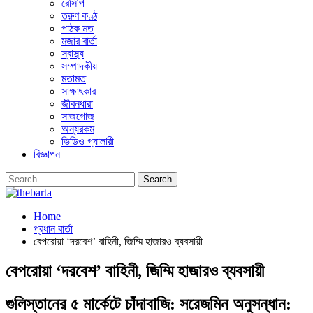
রেসিপি
তরুণ কণ্ঠ
পাঠক মত
মজার বার্তা
স্বাস্থ্য
সম্পাদকীয়
মতামত
সাক্ষাৎকার
জীবনধারা
সাজগোজ
অন্যরকম
ভিডিও গ্যালারী
বিজ্ঞাপন
Home
প্রধান বার্তা
বেপরোয়া ‘দরবেশ’ বাহিনী, জিম্মি হাজারও ব্যবসায়ী
বেপরোয়া ‘দরবেশ’ বাহিনী, জিম্মি হাজারও ব্যবসায়ী
গুলিস্তানের ৫ মার্কেটে চাঁদাবাজি: সরেজমিন অনুসন্ধান: