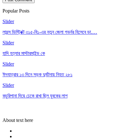
Popular Posts
Slider
লায়ন্স ডিস্ট্রিক্ট ৩১৫-বি১-এর নতুন জেলা গভর্নর হিসেবে ডা.…
Slider
হাদি হত্যার মাস্টারমাইন্ড কে
Slider
ঈদযাত্রার ১৩ দিনে সড়ক দুর্ঘটনায় নিহত ২৮১
Slider
কচুরিপানা দিয়ে ঢেকে রাখা ছিল যুবকের লাশ
About text here