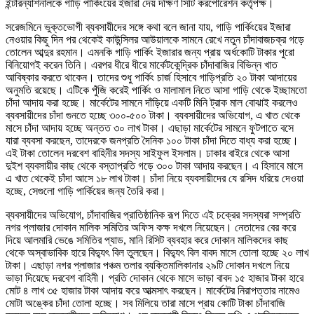
ইন্টারন্যাশনালকে গাড়ি পার্কিংয়ের ইজারা দেয় দক্ষিণ সিটি করপোরেশন কর্তৃপক্ষ।
সরেজমিনে ভুক্তভোগী ব্যবসায়ীদের সঙ্গে কথা বলে জানা যায়, গাড়ি পার্কিংয়ের ইজারা
নেওয়ার কিছু দিন পর থেকেই কাউন্সিলর আউয়ালকে সামনে রেখে নতুন চাঁদাবাজচক্র গড়ে
তোলেন আব্দুর রহমান। এমনকি গাড়ি পার্কিং ইজারার জন্য প্রায় অর্ধকোটি টাকার পুরো
বিনিয়োগই করেন তিনি। এরপর ধীরে ধীরে মার্কেটকেন্দ্রিক চাঁদাবাজির বিভিন্ন খাত
আবিষ্কার করতে থাকেন। তাদের শুধু পার্কিং চার্জ হিসাবে গাড়িপ্রতি ২০ টাকা আদায়ের
অনুমতি রয়েছে। এটিকে পুঁজি করেই পার্কিং ও মালামাল নিতে আসা গাড়ি থেকে ইচ্ছামতো
চাঁদা আদায় করা হচ্ছে। মার্কেটের সামনে দাঁড়িয়ে একটি মিনি ট্রাক মাল বোঝাই করলেও
ব্যবসায়ীদের চাঁদা গুনতে হচ্ছে ৩০০-৫০০ টাকা। ব্যবসায়ীদের অভিযোগ, এ খাত থেকে
মাসে চাঁদা আদায় হচ্ছে অন্তত ৩০ লাখ টাকা। এছাড়া মার্কেটের সামনে ফুটপাতে বসে
যারা ব্যবসা করছেন, তাদেরকে জনপ্রতি দৈনিক ১০০ টাকা চাঁদা দিতে বাধ্য করা হচ্ছে।
এই টাকা তোলেন দরবেশ বাহিনীর সদস্য সাইফুল ইসলাম। ঢাকার বাইরে থেকে আসা
দুইশ ব্যবসায়ীর কাছ থেকে বস্তাপ্রতি গড়ে ৩০০ টাকা আদায় করছেন। এ হিসাবে মাসে
এ খাত থেকেই চাঁদা আসে ১৮ লাখ টাকা। চাঁদা নিয়ে ব্যবসায়ীদের যে রসিদ ধরিয়ে দেওয়া
হচ্ছে, সেগুলো গাড়ি পার্কিয়ের জন্য তৈরি করা।
ব্যবসায়ীদের অভিযোগ, চাঁদাবাজির প্রাতিষ্ঠানিক রূপ দিতে এই চক্রের সদস্যরা সম্প্রতি
নগর প্লাজার দোকান মালিক সমিতির অফিস কক্ষ দখলে নিয়েছেন। নেতাদের বের করে
দিয়ে আলমারি ভেঙে সমিতির প্যাড, মানি রিসিট ব্যবহার করে দোকান মালিকদের কাছ
থেকে অস্বাভাবিক হারে বিদ্যুৎ বিল তুলছেন। বিদ্যুৎ বিল বাবদ মাসে তোলা হচ্ছে ২০ লাখ
টাকা। এছাড়া নগর প্লাজার পঞ্চম তলার ব্যক্তিমালিকানার ২৯টি দোকান দখলে নিয়ে
ভাড়া দিয়েছে দরবেশ বাহিনী। প্রতি দোকান থেকে মাসে ভাড়া বাবদ ১৫ হাজার টাকা হারে
মোট ৪ লাখ ৩৫ হাজার টাকা আদায় করে আত্মসাৎ করছেন। মার্কেটের নিরাপত্তার নামেও
মোটা অঙ্কের চাঁদা তোলা হচ্ছে। সব মিলিয়ে তারা মাসে প্রায় কোটি টাকা চাঁদাবাজি