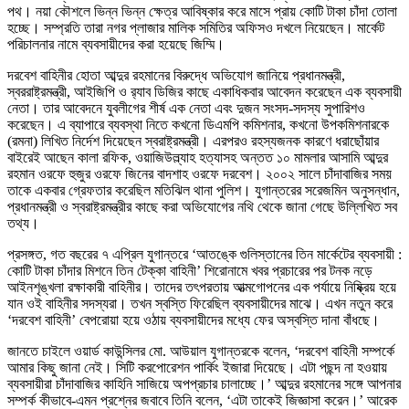
পথ। নয়া কৌশলে ভিন্ন ভিন্ন ক্ষেত্র আবিষ্কার করে মাসে প্রায় কোটি টাকা চাঁদা তোলা
হচ্ছে। সম্প্রতি তারা নগর প্লাজার মালিক সমিতির অফিসও দখলে নিয়েছেন। মার্কেট
পরিচালনার নামে ব্যবসায়ীদের করা হয়েছে জিম্মি।
দরবেশ বাহিনীর হোতা আব্দুর রহমানের বিরুদ্ধে অভিযোগ জানিয়ে প্রধানমন্ত্রী,
স্বররাষ্ট্রমন্ত্রী, আইজিপি ও র‌্যাব ডিজির কাছে একাধিকবার আবেদন করেছেন এক ব্যবসায়ী
নেতা। তার আবেদনে যুবলীগের শীর্ষ এক নেতা এবং দুজন সংসদ-সদস্য সুপারিশও
করেছেন। এ ব্যাপারে ব্যবস্থা নিতে কখনো ডিএমপি কমিশনার, কখনো উপকমিশনারকে
(রমনা) লিখিত নির্দেশ দিয়েছেন স্বরাষ্ট্রমন্ত্রী। এরপরও রহস্যজনক কারণে ধরাছোঁয়ার
বাইরেই আছেন কালা রফিক, ওয়াজিউল্ল্যাহ হত্যাসহ অন্তত ১০ মামলার আসামি আব্দুর
রহমান ওরফে হুজুর ওরফে জিনের বাদশাহ ওরফে দরবেশ। ২০০২ সালে চাঁদাবাজির সময়
তাকে একবার গ্রেফতার করেছিল মতিঝিল থানা পুলিশ। যুগান্তরের সরেজমিন অনুসন্ধান,
প্রধানমন্ত্রী ও স্বরাষ্ট্রমন্ত্রীর কাছে করা অভিযোগের নথি থেকে জানা গেছে উল্লিখিত সব
তথ্য।
প্রসঙ্গত, গত বছরের ৭ এপ্রিল যুগান্তরে ‘আতঙ্কে গুলিস্তানের তিন মার্কেটের ব্যবসায়ী :
কোটি টাকা চাঁদার মিশনে তিন টেক্কা বাহিনী’ শিরোনামে খবর প্রচারের পর টনক নড়ে
আইনশৃঙ্খলা রক্ষাকারী বাহিনীর। তাদের তৎপরতায় আত্মগোপনের এক পর্যায়ে নিষ্ক্রিয় হয়ে
যান ওই বাহিনীর সদস্যরা। তখন স্বস্তি ফিরেছিল ব্যবসায়ীদের মাঝে। এখন নতুন করে
‘দরবেশ বাহিনী’ বেপরোয়া হয়ে ওঠায় ব্যবসায়ীদের মধ্যে ফের অস্বস্তি দানা বাঁধছে।
জানতে চাইলে ওয়ার্ড কাউন্সিলর মো. আউয়াল যুগান্তরকে বলেন, ‘দরবেশ বাহিনী সম্পর্কে
আমার কিছু জানা নেই। সিটি করপোরেশন পার্কিং ইজারা দিয়েছে। এটা পছন্দ না হওয়ায়
ব্যবসায়ীরা চাঁদাবাজির কাহিনি সাজিয়ে অপপ্রচার চালাচ্ছে।’ আব্দুর রহমানের সঙ্গে আপনার
সম্পর্ক কীভাবে-এমন প্রশ্নের জবাবে তিনি বলেন, ‘এটা তাকেই জিজ্ঞাসা করেন।’ আরেক