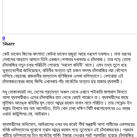
0
Share
কেউ ডাকেন জিনের বাদশাহ! কেউবা ডাকেন হুজুর! আছে দরবেশ তকমাও। নানা ধরনের
লেবাসের আড়ালে আসলে তিনি একজন পেশাদার দখলদার ও চাঁদাবাজ। তার গড়ে তোলা
চাঁদাবাজির নতুন চক্র পরিচিতি পেয়েছে ‘দরবেশ বাহিনী’ নামে। এমন তথ্য তুলে ধরে
ভুক্তভোগীরা জানিয়েছেন, বাহিনীর অন্তত দুই ডজন সদস্য চাঁদাবাজির নয়া কৌশলে
দাপিয়ে বেড়াচ্ছে রাজধানীর ব্যস্ততম বাণিজ্যিক এলকা গুলিস্তানে। বেপরোয়া এই
চাঁদাবাজচক্রের কাছে জিম্মি এখানকার পাঁচ মার্কেটের অন্তত ছয় হাজার ব্যবসায়ী।
শুধু দোকানদারই নন, দেশের প্রত্যন্ত অঞ্চল থেকে এখানে পাইকারি মালামাল কিনতে
আসা ব্যবসায়ীরাও এদের চাঁদাবাজির হাত থেকে রেহাই পাচ্ছেন না। ব্যবসায়ীদের কাছে
মূর্তিমান আতঙ্ক বাহিনীর মূল হোতা আব্দুর রহমান নানান নামে পরিচিত। তার সেকেন্ড ইন
কমান্ড হিসাবে যার নাম আলোচিত, তিনি খোদ ঢাকা দক্ষিণ সিটি করপোরেশনের ৩৩ নম্বর
ওয়ার্ড কাউন্সিলর মো. আউয়াল।
ব্যবসায়ীদের অভিযোগ, আউয়ালের ওপর ভর করেই শীর্ষ সন্ত্রাসী আগা শামীমের একসময়ের
ঘনিষ্ঠ গুলিস্তানের পুরোনো ত্রাস আব্দুর রহমান গড়ে তুলেছেন এই চাঁদাবাজচক্র। প্রভাব
খাটিয়ে গুলিস্তানের তিন মার্কেটের পার্কিং ইজারা নেওয়ার পরই প্রসারিত হয়েছে চাঁদাবাজির