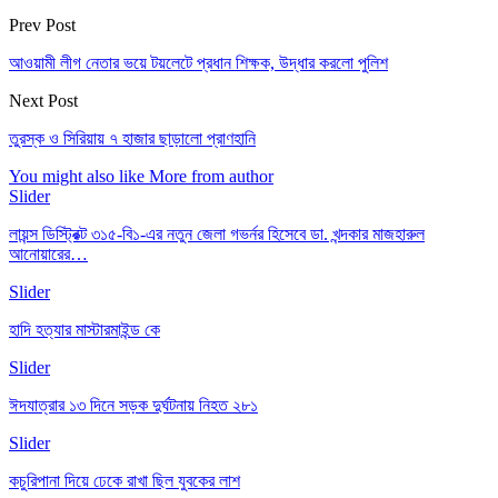
Prev Post
আওয়ামী লীগ নেতার ভয়ে টয়লেটে প্রধান শিক্ষক, উদ্ধার করলো পুলিশ
Next Post
তুরস্ক ও সিরিয়ায় ৭ হাজার ছাড়ালো প্রাণহানি
You might also like
More from author
Slider
লায়ন্স ডিস্ট্রিক্ট ৩১৫-বি১-এর নতুন জেলা গভর্নর হিসেবে ডা. খন্দকার মাজহারুল
আনোয়ারের…
Slider
হাদি হত্যার মাস্টারমাইন্ড কে
Slider
ঈদযাত্রার ১৩ দিনে সড়ক দুর্ঘটনায় নিহত ২৮১
Slider
কচুরিপানা দিয়ে ঢেকে রাখা ছিল যুবকের লাশ