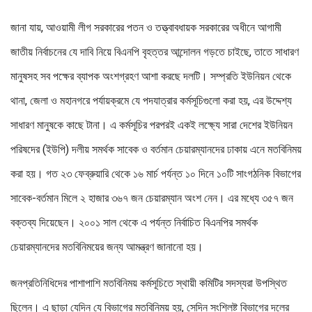
জানা যায়, আওয়ামী লীগ সরকারের পতন ও তত্ত্বাবধায়ক সরকারের অধীনে আগামী
জাতীয় নির্বাচনের যে দাবি নিয়ে বিএনপি বৃহত্তর আন্দোলন গড়তে চাইছে, তাতে সাধারণ
মানুষসহ সব পক্ষের ব্যাপক অংশগ্রহণ আশা করছে দলটি। সম্প্রতি ইউনিয়ন থেকে
থানা, জেলা ও মহানগরে পর্যায়ক্রমে যে পদযাত্রার কর্মসূচিগুলো করা হয়, এর উদ্দেশ্য
সাধারণ মানুষকে কাছে টানা। এ কর্মসূচির পরপরই একই লক্ষ্যে সারা দেশের ইউনিয়ন
পরিষদের (ইউপি) দলীয় সমর্থক সাবেক ও বর্তমান চেয়ারম্যানদের ঢাকায় এনে মতবিনিময়
করা হয়। গত ২৩ ফেব্রুয়ারি থেকে ১৬ মার্চ পর্যন্ত ১০ দিনে ১০টি সাংগঠনিক বিভাগের
সাবেক-বর্তমান মিলে ২ হাজার ৩৬৭ জন চেয়ারম্যান অংশ নেন। এর মধ্যে ৩৫৭ জন
বক্তব্য দিয়েছেন। ২০০১ সাল থেকে এ পর্যন্ত নির্বাচিত বিএনপির সমর্থক
চেয়ারম্যানদের মতবিনিময়ের জন্য আমন্ত্রণ জানানো হয়।
জনপ্রতিনিধিদের পাশাপাশি মতবিনিময় কর্মসূচিতে স্থায়ী কমিটির সদস্যরা উপস্থিত
ছিলেন। এ ছাড়া যেদিন যে বিভাগের মতবিনিময় হয়, সেদিন সংশ্লিষ্ট বিভাগের দলের