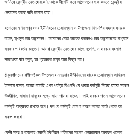
জানিয়ে কেন্দ্রীয় নেতাদেরকে ‘ঢাকাকে টার্গেট’ করে আন্দোলনের ছক কষতে কেন্দ্রীয়
নেতাদের কাছে দাবি জানান তারা।
যশোরের মনিরামপুর সদর ইউনিয়নের চেয়ারম্যান ও উপজেলা বিএনপির সদস্য ফারুক
বলেন, তৃণমূল চায় আন্দোলন। আমাদের নেতা তারেক রহমানও চায় আন্দোলনের মাধ্যমে
সরকার পরিবর্তন করতে। আমরা কেন্দ্রীয় নেতাদের কাছে বলেছি, এ সরকার সংলাপ
সমঝোতা যাই বলুক, তা প্রতারণা ছাড়া আর কিছুই নয়।
ঠাকুরগাঁওয়ের রাণীশংকৈল উপজেলার ননদুয়ার ইউনিয়নের সাবেক চেয়ারম্যান জমিরুল
ইসলাম বলেন, আমরা বলেছি এখন পর্যন্ত বিএনপি যে ধারায় কর্মসূচি দিচ্ছে তাতে সকলে
উজ্জীবিত, সাধারণ মানুষের মধ্যে সাড়া পাওয়া যাচ্ছে। তাই সরকার পতন আন্দোলনের
কর্মসূচি অব্যাহত রাখতে হবে। দল যে কর্মসূচি ঘোষণা করবে আমরা মাঠে থেকে তা
সফল করবো।
ফেনী সদর উপজেলার মোটবি ইউনিয়ন পরিষদের সাবেক চেয়ারম্যান আবদুল খালেক