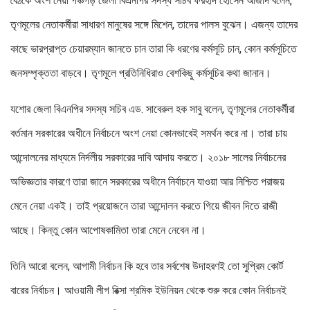
বৈঠকে অংশ নেয়া পঞ্চগড় জেলা বিএনপির সদস্য সচিব ফরহাদ হোসেন আজাদ বলেন,
তৃণমূলের নেতাকর্মীরা সাধারণ মানুষের সঙ্গে মিশেন, তাদের পালস বুঝেন। এজন্য তাদের
কাছে ভারপ্রাপ্ত চেয়ারম্যান জানতে চান তারা কি ধরণের কর্মসূচি চান, কোন কর্মসূচিতে
জনসম্পৃক্ততা বাড়বে। তৃণমূলে প্রতিনিধিরাও বেশকিছু কর্মসূচির কথা জানান।
যশোর জেলা বিএনপির সদস্য সচিব এড. সাবেরুল হক সাবু বলেন, তৃণমূলের নেতাকর্মীরা
বর্তমান সরকারের অধীনে নির্বাচনে অংশ নেয়া কোনভাবেই সমর্থন করে না। তারা চায়
আন্দোলনের মাধ্যমে নির্দলীয় সরকারের দাবি আদায় করতে। ২০১৮ সালের নির্বাচনের
অভিজ্ঞতার কারণে তারা জানে সরকারের অধীনে নির্বাচনে যাওয়া আর নিশ্চিত পরাজয়
মেনে নেয়া একই। তাই প্রয়োজনে তারা আন্দোলন করতে গিয়ে জীবন দিতে রাজী
আছে। কিন্তু কোন আপোষকামিতা তারা মেনে নেবেন না।
তিনি আরো বলেন, আগামী নির্বাচন কি হবে তার সর্বশেষ উদাহরণই তো সুপ্রিম কোর্ট
বারের নির্বাচন। আওয়ামী লীগ রিক্সা শ্রমিক ইউনিয়ন থেকে শুরু করে কোন নির্বাচনই