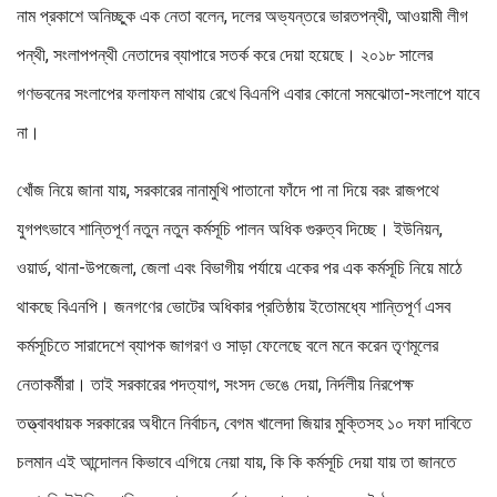
নাম প্রকাশে অনিচ্ছুক এক নেতা বলেন, দলের অভ্যন্তরে ভারতপন্থী, আওয়ামী লীগ
পন্থী, সংলাপপন্থী নেতাদের ব্যাপারে সতর্ক করে দেয়া হয়েছে। ২০১৮ সালের
গণভবনের সংলাপের ফলাফল মাথায় রেখে বিএনপি এবার কোনো সমঝোতা-সংলাপে যাবে
না।
খোঁজ নিয়ে জানা যায়, সরকারের নানামুখি পাতানো ফাঁদে পা না দিয়ে বরং রাজপথে
যুগপৎভাবে শান্তিপূর্ণ নতুন নতুন কর্মসূচি পালন অধিক গুরুত্ব দিচ্ছে। ইউনিয়ন,
ওয়ার্ড, থানা-উপজেলা, জেলা এবং বিভাগীয় পর্যায়ে একের পর এক কর্মসূচি নিয়ে মাঠে
থাকছে বিএনপি। জনগণের ভোটের অধিকার প্রতিষ্ঠায় ইতোমধ্যে শান্তিপূর্ণ এসব
কর্মসূচিতে সারাদেশে ব্যাপক জাগরণ ও সাড়া ফেলেছে বলে মনে করেন তৃণমূলের
নেতাকর্মীরা। তাই সরকারের পদত্যাগ, সংসদ ভেঙে দেয়া, নির্দলীয় নিরপেক্ষ
তত্ত্বাবধায়ক সরকারের অধীনে নির্বাচন, বেগম খালেদা জিয়ার মুক্তিসহ ১০ দফা দাবিতে
চলমান এই আন্দোলন কিভাবে এগিয়ে নেয়া যায়, কি কি কর্মসূচি দেয়া যায় তা জানতে