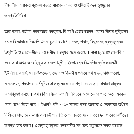
নিজ নিজ এলাকায় প্রবেশ করতে পারবেন না বলেও হুশিয়ারি দেন তৃণমূলের
জনপ্রতিনিধিরা।
তারা বলেন, বর্তমান সরকারেরর পদত্যাগ, বিএনপি চেয়ারপারসন খালেদা জিয়ার মুক্তিসহ
১০ দাবি আদায়ে বিএনপি এখন দৃঢ়ভাবে মাঠে। তেল, গ্যাস, বিদ্যুৎসহ দ্রব্যমূল্যের
ঊর্ধ্বগতি ও নেতাকর্মীদের দমন-পীড়ন ইস্যুও সঙ্গে রয়েছে। নানা চ্যালেঞ্জ মোবাবিলা
করে তারা এখন এসব ইস্যুতে রাজপথমুখী। ইতোমধ্যে বিএনপির ব্যতিক্রমধর্মী
ইউনিয়ন, ওয়ার্ড, থানা-উপজেলা, জেলা ও বিভাগীয় পর্যায়ে গণমিছিল, গণসমাবেশ,
মানববন্ধন, পদযাত্রা কর্মসূচিগুলো মানুষের মধ্যে সাড়া ফেলেছে। সাধারণ মানুষও
অংশগ্রহণ করছে। এখন বিএনপিকে আগামী নির্বাচনে অংশ নেয়ার প্রলোভনে সরকার
‘নানা টোপ’ দিতে পারে। বিএনপি যদি ২০১৮ সালের মতো আবারো এ সরকারের অধীনে
নির্বাচনে যায়, তবে আবারো একই পরিণতি ভোগ করতে হবে। তবে দল ও নেতাকর্মীদের
অবস্থা হবে করুণ। এছাড়া তৃণমূলের নেতাকর্মীরা সব সময় আন্দোলন সফল করেছে