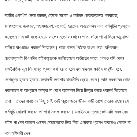
দলটির একাধিক নেতা জানান, বৈঠকে সাবেক ও বর্তমান চেয়ারম্যানরা পদযাত্রা,
জনসংযোগ, জনসভা, মহাসমাবেশ, লং মার্চ, হরতাল, অবরোধসহ নানা কর্মসূচির প্রস্তাব
করেছেন। একই সঙ্গে ২০১৮ সালের মতো সরকারের পাতা ফাঁদে পা না দিয়ে আন্দোলন
চালিয়ে যাওয়ারও পরামর্শ দিয়েছেন। তারা বলেন, বৈঠকে অংশ নেয়া বেশিরভাগ
চেয়ারম্যানই বিএনপির হাইকমান্ডকে জানিয়েছেন অতীতের মতো এবারও যদি কোন
রাজনৈতিক ভুল সিদ্ধান্ত গ্রহণ করা হয় তাহলে দল মারাত্মক ক্ষতির সম্মুখীন হবে,
দেশজুড়ে হাজার হাজার নেতাকর্মী হতাশায় রাজনীতি ছেড়ে দেবে। তাই সরকারের কোন
প্রলোভন বা আশ্বাসে আস্থা না রেখে আন্দোলন নিয়ে চিন্তা করার পরামর্শ দিয়েছেন
তারা। তাদের হারানোর কিছু নেই তাই প্রয়োজনে জীবন বাজী রেখে তারেক রহমান যে
কর্মসূচি ঘোষণা করবেন তা তারা সফল করবেন। একইসঙ্গে দলের কেউ যদি সরকারের
ফাঁদে পা দেন তাহলে ওইসব নেতাদেরকে নিজ নিজ এলাকায় প্রবেশ করতেও দেবেন না
বলে হুশিয়ারী দেন।