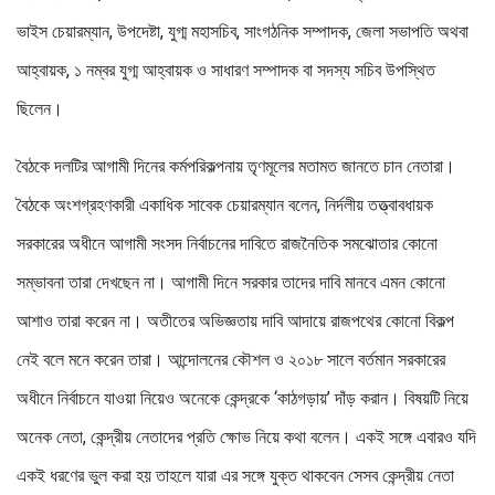
ভাইস চেয়ারম্যান, উপদেষ্টা, যুগ্ম মহাসচিব, সাংগঠনিক সম্পাদক, জেলা সভাপতি অথবা
আহ্বায়ক, ১ নম্বর যুগ্ম আহ্বায়ক ও সাধারণ সম্পাদক বা সদস্য সচিব উপস্থিত
ছিলেন।
বৈঠকে দলটির আগামী দিনের কর্মপরিকল্পনায় তৃণমূলের মতামত জানতে চান নেতারা।
বৈঠকে অংশগ্রহণকারী একাধিক সাবেক চেয়ারম্যান বলেন, নির্দলীয় তত্ত্বাবধায়ক
সরকারের অধীনে আগামী সংসদ নির্বাচনের দাবিতে রাজনৈতিক সমঝোতার কোনো
সম্ভাবনা তারা দেখছেন না। আগামী দিনে সরকার তাদের দাবি মানবে এমন কোনো
আশাও তারা করেন না। অতীতের অভিজ্ঞতায় দাবি আদায়ে রাজপথের কোনো বিকল্প
নেই বলে মনে করেন তারা। আন্দোলনের কৌশল ও ২০১৮ সালে বর্তমান সরকারের
অধীনে নির্বাচনে যাওয়া নিয়েও অনেকে কেন্দ্রকে ‘কাঠগড়ায়’ দাঁড় করান। বিষয়টি নিয়ে
অনেক নেতা, কেন্দ্রীয় নেতাদের প্রতি ক্ষোভ নিয়ে কথা বলেন। একই সঙ্গে এবারও যদি
একই ধরণের ভুল করা হয় তাহলে যারা এর সঙ্গে যুক্ত থাকবেন সেসব কেন্দ্রীয় নেতা