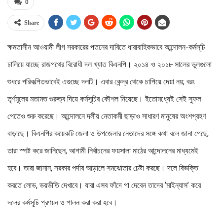
0
Share
ক্ষমতাসীন আওয়ামী লীগ সরকারের পতনের দাবিতে ধারাবাহিকভাবে আন্দোলন-কর্মসূচি
চালিয়ে যাচ্ছে রাজপথের বিরোধী দল খ্যাত বিএনপি। ২০১৪ ও ২০১৮ সালের ভুলগুলো
শুধরে পরিকল্পিতভাবেই এগুচ্ছে দলটি। এবার কেন্দ্র থেকে চাপিয়ে দেয়া নয়; বরং
তৃর্ণমূলের মতামত গুরুত্ব দিয়ে কর্মসূচির কৌশল নিয়েছে। ইতোমধ্যেই সেই সুফল
পেতেও শুরু করেছে। আন্দোলনে দলীয় নেতাকর্মী ছাড়াও সাধারণ মানুষের অংশগ্রহণ
বাড়াছে। বিএনপির কয়েকটি জেলা ও উপজেলার নেতাদের সঙ্গে কথা বলে জানা গেছে,
তারা স্পষ্ট করে জানিছেন, আগামী নির্বাচনের ফয়সালা মাঠের আন্দোলনের মাধ্যমেই
হবে। তারা জানান, সরকার পর্দার আড়ালে সমঝোতার চেষ্টা করছে। দলে বিভক্তি
করতে লোভ, ভয়ভীতি দেখাবে। যারা এসব ফাঁদে পা দেবেন তাদের ‘মাইন্যাস’ করে
দলের কর্মসূচি প্রণয়ন ও পালন করা করা হবে।