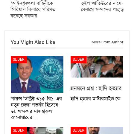
‘আইনশৃঙ্ক্ষলা বাহিনীকে
হুইপ আতিউরের নামে-
সিরিয়াল কিলারে পরিণত
বেনামে সম্পদের পাহাড়
করেছে সরকার’
You Might Also Like
More From Author
SLIDER
SLIDER
লায়ন্স ডিস্ট্রিক্ট ৩১৫-বি১-এর
হাদি হত্যার মাস্টারমাইন্ড কে
নতুন জেলা গভর্নর হিসেবে
ডা. খন্দকার মাজহারুল
আনোয়ারের…
SLIDER
SLIDER