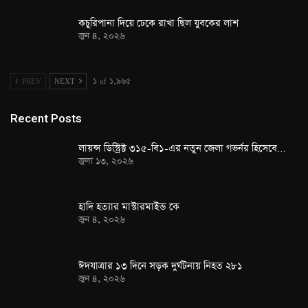
কচুরিপানা দিয়ে ঢেকে রাখা ছিল যুবকের লাশ
জুন ৪, ২০২৬
PREV
NEXT
১ of ১,৯৬৫
Recent Posts
লায়ন্স ডিস্ট্রিক্ট ৩১৫-বি১-এর নতুন জেলা গভর্নর হিসেবে…
জুলা ১৩, ২০২৬
হাদি হত্যার মাস্টারমাইন্ড কে
জুন ৪, ২০২৬
ঈদযাত্রার ১৩ দিনে সড়ক দুর্ঘটনায় নিহত ২৮১
জুন ৪, ২০২৬