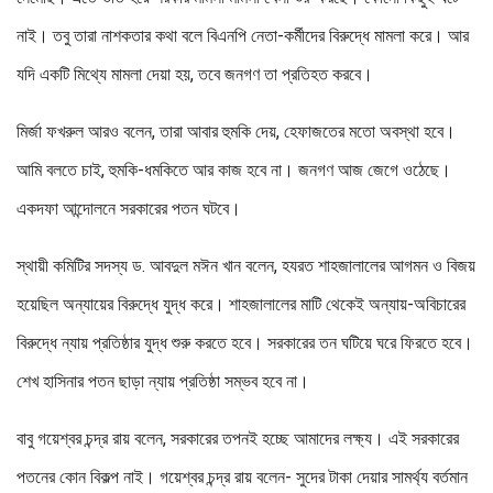
নাই। তবু তারা নাশকতার কথা বলে বিএনপি নেতা-কর্মীদের বিরুদ্ধে মামলা করে। আর
যদি একটি মিথ্যে মামলা দেয়া হয়, তবে জনগণ তা প্রতিহত করবে।
মির্জা ফখরুল আরও বলেন, তারা আবার হুমকি দেয়, হেফাজতের মতো অবস্থা হবে।
আমি বলতে চাই, হুমকি-ধমকিতে আর কাজ হবে না। জনগণ আজ জেগে ওঠেছে।
একদফা আন্দোলনে সরকারের পতন ঘটবে।
স্থায়ী কমিটির সদস্য ড. আবদুল মঈন খান বলেন, হযরত শাহজালালের আগমন ও বিজয়
হয়েছিল অন্যায়ের বিরুদ্ধে যুদ্ধ করে। শাহজালালের মাটি থেকেই অন্যায়-অবিচারের
বিরুদ্ধে ন্যায় প্রতিষ্ঠার যুদ্ধ শুরু করতে হবে। সরকারের তন ঘটিয়ে ঘরে ফিরতে হবে।
শেখ হাসিনার পতন ছাড়া ন্যায় প্রতিষ্ঠা সম্ভব হবে না।
বাবু গয়েশ্বর চন্দ্র রায় বলেন, সরকারের তপনই হচ্ছে আমাদের লক্ষ্য। এই সরকারের
পতনের কোন বিকল্প নাই। গয়েশ্বর চন্দ্র রায় বলেন- সুদের টাকা দেয়ার সামর্থ্য বর্তমান