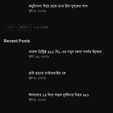
কচুরিপানা দিয়ে ঢেকে রাখা ছিল যুবকের লাশ
জুন ৪, ২০২৬
PREV
NEXT
১ of ১,৯৬৫
Recent Posts
লায়ন্স ডিস্ট্রিক্ট ৩১৫-বি১-এর নতুন জেলা গভর্নর হিসেবে…
জুলা ১৩, ২০২৬
হাদি হত্যার মাস্টারমাইন্ড কে
জুন ৪, ২০২৬
ঈদযাত্রার ১৩ দিনে সড়ক দুর্ঘটনায় নিহত ২৮১
জুন ৪, ২০২৬