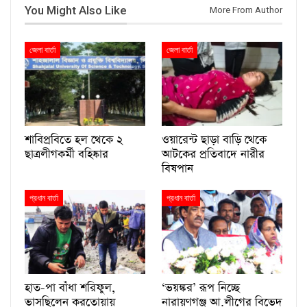
You Might Also Like
More From Author
জেলা বার্তা
জেলা বার্তা
শাবিপ্রবিতে হল থেকে ২
ওয়ারেন্ট ছাড়া বাড়ি থেকে
ছাত্রলীগকর্মী বহিষ্কার
আটকের প্রতিবাদে নারীর
বিষপান
প্রধান বার্তা
প্রধান বার্তা
হাত-পা বাঁধা শরিফুল,
‘ভয়ঙ্কর’ রূপ নিচ্ছে
ভাসছিলেন করতোয়ায়
নারায়ণগঞ্জ আ.লীগের বিভেদ