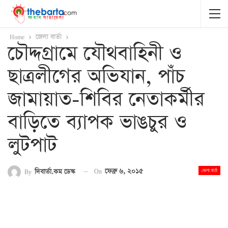
Home
জেলা বার্তা
চৌদ্দগ্রামে যৌথবাহিনী ও
ছাত্রলীগের অভিযান, পাঁচ
জামায়াত-শিবির নেতাকর্মীর
বাড়িতে ব্যাপক ভাঙচুর ও
লুটপাট
On
ফেব্রু ৬, ২০১৫
By
দিবার্তা.কম ডেস্ক
জেলা বার্তা