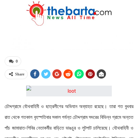
0
Share
চৌদ্দগ্রামে যৌথবাহিনী ও ছাত্রলীগের অভিযান অব্যাহত রয়েছে। তারা গত বুধবার
রাত থেকে গতকাল বৃহস্পতিবার সকাল পর্যন্ত চৌদ্দগ্রাম সদরের বিভিন্ন গ্রামে অন্তত
পাঁচ জামায়াত-শিবির নেতাকর্মীর বাড়িতে ভাঙচুর ও লুটপাট চালিয়েছে। যৌথবাহিনী ও