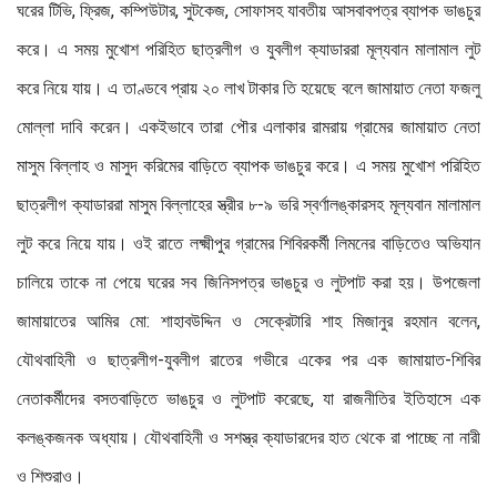
ঘরের টিভি, ফ্রিজ, কম্পিউটার, সুটকেজ, সোফাসহ যাবতীয় আসবাবপত্র ব্যাপক ভাঙচুর
করে। এ সময় মুখোশ পরিহিত ছাত্রলীগ ও যুবলীগ ক্যাডাররা মূল্যবান মালামাল লুট
করে নিয়ে যায়। এ তাণ্ডবে প্রায় ২০ লাখ টাকার তি হয়েছে বলে জামায়াত নেতা ফজলু
মোল্লা দাবি করেন। একইভাবে তারা পৌর এলাকার রামরায় গ্রামের জামায়াত নেতা
মাসুম বিল্লাহ ও মাসুদ করিমের বাড়িতে ব্যাপক ভাঙচুর করে। এ সময় মুখোশ পরিহিত
ছাত্রলীগ ক্যাডাররা মাসুম বিল্লাহের স্ত্রীর ৮-৯ ভরি স্বর্ণালঙ্কারসহ মূল্যবান মালামাল
লুট করে নিয়ে যায়। ওই রাতে লক্ষ্মীপুর গ্রামের শিবিরকর্মী লিমনের বাড়িতেও অভিযান
চালিয়ে তাকে না পেয়ে ঘরের সব জিনিসপত্র ভাঙচুর ও লুটপাট করা হয়। উপজেলা
জামায়াতের আমির মো: শাহাবউদ্দিন ও সেক্রেটারি শাহ মিজানুর রহমান বলেন,
যৌথবাহিনী ও ছাত্রলীগ-যুবলীগ রাতের গভীরে একের পর এক জামায়াত-শিবির
নেতাকর্মীদের বসতবাড়িতে ভাঙচুর ও লুটপাট করেছে, যা রাজনীতির ইতিহাসে এক
কলঙ্কজনক অধ্যায়। যৌথবাহিনী ও সশস্ত্র ক্যাডারদের হাত থেকে রা পাচ্ছে না নারী
ও শিশুরাও।