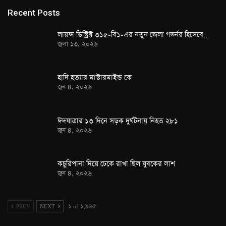
Recent Posts
লায়ন্স ডিস্ট্রিক্ট ৩১৫-বি১-এর নতুন জেলা গভর্নর হিসেবে…
জুলা ১৩, ২০২৬
হাদি হত্যার মাস্টারমাইন্ড কে
জুন ৪, ২০২৬
ঈদযাত্রার ১৩ দিনে সড়ক দুর্ঘটনায় নিহত ২৮১
জুন ৪, ২০২৬
কচুরিপানা দিয়ে ঢেকে রাখা ছিল যুবকের লাশ
জুন ৪, ২০২৬
PREV
NEXT
১ of ১,৯৬৫