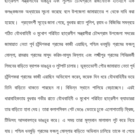
ছাত্রলীগ সন্ত্রাসীদের ভাঙচুর এবং লুটপাট চৌদ্দগ্রামে রাজনৈতিক ইতিহাসে এক
কলঙ্কজনক অধ্যায়ের সূচনা করেছে বলে উপজেলা জামায়াতের প থেকে দাবি করা
হয়েছে। প্রত্যদর্শী সূত্রে জানা গেছে, বুধবার রাতে পুলিশ, র‌্যাব ও বিজিবির সমন্বয়ে
গঠিত যৌথবাহিনী ও মুখোশ পরিহিত ছাত্রলীগ সন্ত্রাসীরা চৌদ্দগ্রাম উপজেলা সদরের
জামায়াত নেতা পূর্ব চাঁন্দিশকরা গ্রামের কাজী এয়াছিন, পশ্চিম ধনমুড়ি গ্রামের ফজলু
মোল্লা, রামরায় গ্রামের মাসুদ করিম-মাসুম বিল্লাহ এবং লক্ষ্মীপুর গ্রামের শিবিরকর্মী
লিমনের বাড়িতে ব্যাপক ভাঙচুর ও লুটপাট চালায়। ভুক্তভোগী পৌর জামায়াত নেতা পূর্ব
চাঁন্দিশকরা গ্রামের কাজী এয়াছিন অভিযোগ করেন, কয়েক দিন ধরে যৌথবাহিনীর ভয়ে
তিনি বাড়িতে থাকতে পারছেন না। বিভিন্ন স্থানে পালিয়ে বেড়াচ্ছেন। এরই
ধারাবাহিকতায় বুধবার গভীর রাতে যৌথবাহিনী ও মুখোশ পরিহিত ছাত্রলীগ ক্যাডাররা
তার বাড়িতে হানা দেয়। তারা কলাপসিবল গেট ভেঙে ভেতরে ঢুকে এলোপাতাড়ি ফ্রিজ,
টিভিসহ আসবাবপত্র ভাঙচুর করে। এ সময় তারা মূল্যবান মালামাল লুট করে নিয়ে
যায়। পশ্চিম ধনমুড়ি গ্রামের ফজলু মোল্লার বাড়িতে অভিযান চালিয়ে তাকে না পেয়ে