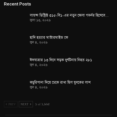
Recent Posts
লায়ন্স ডিস্ট্রিক্ট ৩১৫-বি১-এর নতুন জেলা গভর্নর হিসেবে…
জুলা ১৩, ২০২৬
হাদি হত্যার মাস্টারমাইন্ড কে
জুন ৪, ২০২৬
ঈদযাত্রার ১৩ দিনে সড়ক দুর্ঘটনায় নিহত ২৮১
জুন ৪, ২০২৬
কচুরিপানা দিয়ে ঢেকে রাখা ছিল যুবকের লাশ
জুন ৪, ২০২৬
PREV
NEXT
১ of ১,৯৬৫