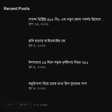
Recent Posts
লায়ন্স ডিস্ট্রিক্ট ৩১৫-বি১-এর নতুন জেলা গভর্নর হিসেবে…
জুলা ১৩, ২০২৬
হাদি হত্যার মাস্টারমাইন্ড কে
জুন ৪, ২০২৬
ঈদযাত্রার ১৩ দিনে সড়ক দুর্ঘটনায় নিহত ২৮১
জুন ৪, ২০২৬
কচুরিপানা দিয়ে ঢেকে রাখা ছিল যুবকের লাশ
জুন ৪, ২০২৬
PREV
NEXT
১ of ১,৯৬৫