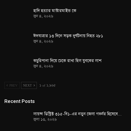
হাদি হত্যার মাস্টারমাইন্ড কে
জুন ৪, ২০২৬
ঈদযাত্রার ১৩ দিনে সড়ক দুর্ঘটনায় নিহত ২৮১
জুন ৪, ২০২৬
কচুরিপানা দিয়ে ঢেকে রাখা ছিল যুবকের লাশ
জুন ৪, ২০২৬
PREV
NEXT
১ of ১,৯৬৫
Recent Posts
লায়ন্স ডিস্ট্রিক্ট ৩১৫-বি১-এর নতুন জেলা গভর্নর হিসেবে…
জুলা ১৩, ২০২৬