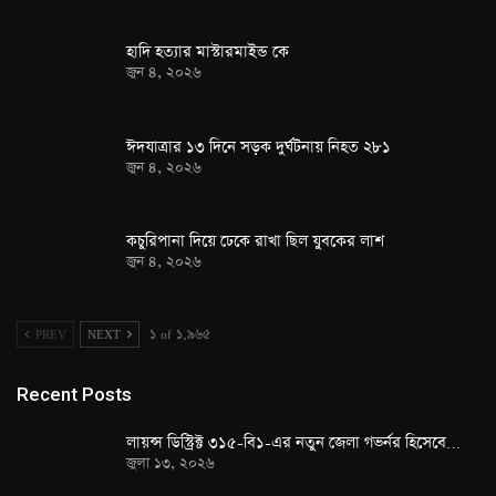
হাদি হত্যার মাস্টারমাইন্ড কে
জুন ৪, ২০২৬
ঈদযাত্রার ১৩ দিনে সড়ক দুর্ঘটনায় নিহত ২৮১
জুন ৪, ২০২৬
কচুরিপানা দিয়ে ঢেকে রাখা ছিল যুবকের লাশ
জুন ৪, ২০২৬
PREV
NEXT
১ of ১,৯৬৫
Recent Posts
লায়ন্স ডিস্ট্রিক্ট ৩১৫-বি১-এর নতুন জেলা গভর্নর হিসেবে…
জুলা ১৩, ২০২৬