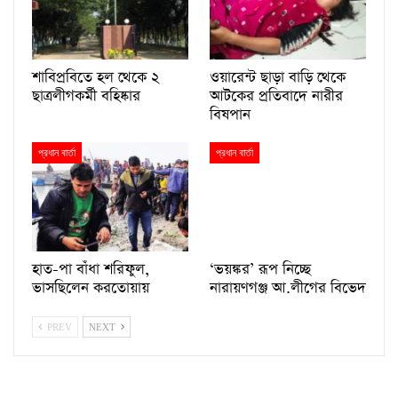
শাবিপ্রবিতে হল থেকে ২
ওয়ারেন্ট ছাড়া বাড়ি থেকে
ছাত্রলীগকর্মী বহিষ্কার
আটকের প্রতিবাদে নারীর
বিষপান
প্রধান বার্তা
প্রধান বার্তা
হাত-পা বাঁধা শরিফুল,
‘ভয়ঙ্কর’ রূপ নিচ্ছে
ভাসছিলেন করতোয়ায়
নারায়ণগঞ্জ আ.লীগের বিভেদ
PREV
NEXT