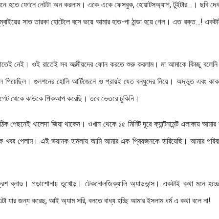
 কি মনে হতে ফোনে নেটটা অন করলাম। একে একে ফেসবুক, হোয়াটসঅ্যাপ, টুইটার…। ছবি দ
 মুম্বাইয়ের সাত তারকা হোটেলে বসে ভয়ে আমার হাত-পা ঠান্ডা হয়ে গেল। এত রক্ত…! একট
থাতেই নেই। ওই রাতেই সব আত্মীয়দের ফোন করতে শুরু করলাম। মা আমাকে কিচ্ছু বলেন
গিয়েছিল। গুলশনের হোলি আর্টিজেনে ও প্রায়ই যেত বন্ধুদের নিয়ে। অদ্ভুত এবং কাক
র গেট থেকে কাউকে পিকআপ করেছি। তবে ভেতরে ঢুকিনি।
ক পেছনেই খালেদা জিয়া থাকেন। ওখান থেকে ১৫ মিনিট দূরে ক্যান্টনমেন্ট এলাকায় আমার
্তিক খবর পেলাম। এই ভয়ানক হামলায় আমি আমার এক প্রিয়জনকে হারিয়েছি। আমার পরিব
রেশ ব্লাড। পড়াশোনায় তুখোড়। টেকনোলজিক্যালি অ্যাডভান্স। একটাই কথা মনে হচ্ছ
া যার জন্য করেছ, আই অ্যাম সরি, বলতে বাধ্য হচ্ছি আমার ইসলাম ধর্ম এ কথা বলে না!