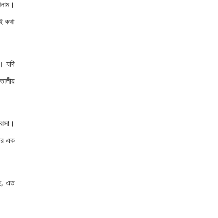
েখলাম।
াই কথা
ি। যদি
তালীয়
 বাসা।
ার এক
ে, এত