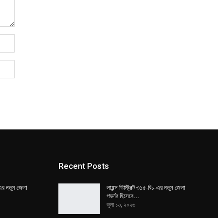
Recent Posts
১-এর নতুন জেলা
লায়ন্স ডিস্ট্রিক্ট ৩১৫-বি১-এর নতুন জেলা
গভর্নর হিসেবে…
জুলা ১৩, ২০২৬