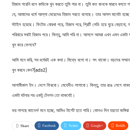
হিজাব পরেনি বলে কাউকে খুন করতে তুমি পার না। তুমি কত জনকে মারবে বলতে পা
যে, আমাদের ধর্মে আল্লা মেয়েদের হিজাব পরতে বলেছে। তার আসল মানেটা হচ্ছে
স্টাইল হয়েছে। ফিটেড বোরখা পরে, হিজাব পরে, প্রিটি লেডি হয়ে ঘুরে বেড়া
পরিবারে সবাই হিজাব পরে। কিন্তু, আমি পরি না। আসলে আমরা এখন এমন একটা সম
খুন করে ফেলবে?
আমি মনে করি, সব ধর্মেরই এক কথা। মিথ্যে বলো না। সৎ থাকো। বড়দের সম্মান 
খুন করবে কেন?[ads2]
আগামীকাল ইদ। দেশে ফিরবো। মেহেদীও লাগাবো। কিন্তু, তার রঙে লেগে থাকব
একটা ঘটনার পর একটু টেনশন তো থাকবেই।
ভয় লাগছে জানেন! মনে হচ্ছে, আমিও টার্গেট হতে পারি। কোনও দিন হয়তো জঙ্গিরা বল
Facebook
Twitter
Google+
ReddIt
Share