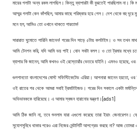
মায়ের গলাটা অন্য রকম লাগছিল। কিন্তু ব্যাপারটা কী বুঝতেই পারছিলাম না।
আম্মুর গলাটা কেন কাঁপছিল, আমার কাছে পরিষ্কার হয়ে গেল। দেশ থেকে বহু দূরে
মনে হল, আমিও তো ওখানে থাকতে পারতাম!
সারারাত ঘুমোতে পারিনি জানেন! পরের দিন সাড়ে ৫টায় কলটাইম। ও সব তখন মা
আমি টেনশন করি, যদি আমি ভয় পাই। বোন সবটা বলল। ও তো ট্রমার মধ্যে চলে 
ব্যাপার কি জানেন, আমি কখনও ওই রেস্তোরাঁর ভেতরে যাইনি। এমনও হয়েছে, ও
গুলশানতো বাংলাদেশের মোস্ট সফিস্টিকেটেড এরিয়া। আপনারা জানেন হয়তো, ওর ঠি
ওই রাতের পর থেকে আমরা সবাই ট্রমাটাইজড। পরের দিন সকালে একটা মর্মান
অভিভাবককে হারিয়েছে। এ আমার স্বজন হারানোর যন্ত্রণা।[ads1]
আমি ঠিক জানি না, তবে শুনলাম যারা এগুলো করেছে তারা ইয়াং জেনারেশন। ফ্
সুযোগসুবিধে থাকার পরেও এরা নিজের মেন্টালিটি আপগ্রেড করছে না? আজ তোমরা এট