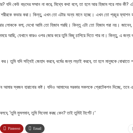
র? যদি কেউ বড়দের সম্মান না করে, মিথ্যে কথা বলে, তা হলে আর হিজাব পরে লাভ কী? এ
 শরীরকে কভার করা। কিন্তু, এখন তো এটার অন্য মানে হচ্ছে। এখন তো প্রচুর ফ্যাশন 
নো, আর লোককে বলা, দেখো আমি তো হিজাব পরছি। কিন্তু এটা তো হিজাব পরা নয়। জানেন
য়ে আছি, যেখানে কারও ওপর জোর করে তুমি কিছু চাপিয়ে দিতে পার না। কিন্তু, এ জন্য
কর। তুমি যদি সত্যিই জেহাদ করবে, ধর্মের জন্য লড়াই করবে, তা হলে মানুষকে বোঝাতে
ে আমার স্বজন হারানোর কষ্ট। যদিও আমাদের সরকার সকলকে প্রোটেকশন দিচ্ছে, তবে এ
বে, ‘তুমি মুসলমান, তুমি সিনেমা করছ কেন? তাই তুমিই টার্গেট।’
Pinterest
Email