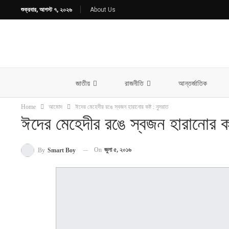
শুক্রবার, আগস্ট ৭, ২০২৬
About Us
জাতীয়
রাজনীতি
আন্তর্জাতিক
Home
আমোদ
ঈদের মেহেদীর রঙে স্বজন হারানোর কষ্ট : নুসরাত
ঈদের মেহেদীর রঙে স্বজন হারানোর কষ
On
জুলা ৫, ২০১৬
By
Smart Boy