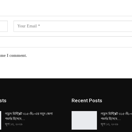
time I comment.
sts
Recent Posts
লায়ন্স ডিস্ট্রিক্ট ৩১৫-বি১-এর নতুন জেলা
লায়ন্স ডিস্ট্রিক্ট ৩১৫-বি
গভর্নর হিসেবে…
গভর্নর হিসেবে…
জুলা ১৩, ২০২৬
জুলা ১৩, ২০২৬