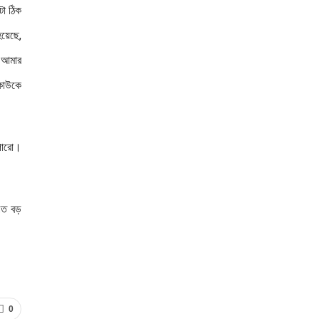
টা ঠিক
হয়েছে,
, আমার
 কাউকে
 পারো।
ত বড়
0