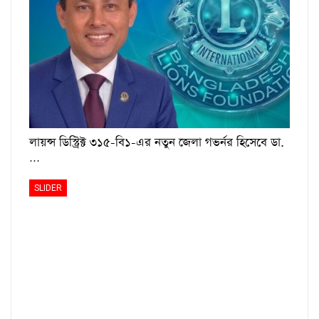
লায়ন্স ডিস্ট্রিক্ট ৩১৫-বি১-এর নতুন জেলা গভর্নর হিসেবে ডা.
…
SLIDER