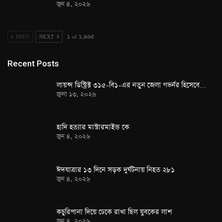
জুন ৪, ২০২৬
PREV
NEXT
১ of ১,৯৬৫
Recent Posts
লায়ন্স ডিস্ট্রিক্ট ৩১৫-বি১-এর নতুন জেলা গভর্নর হিসেবে…
জুলা ১৩, ২০২৬
হাদি হত্যার মাস্টারমাইন্ড কে
জুন ৪, ২০২৬
ঈদযাত্রার ১৩ দিনে সড়ক দুর্ঘটনায় নিহত ২৮১
জুন ৪, ২০২৬
কচুরিপানা দিয়ে ঢেকে রাখা ছিল যুবকের লাশ
জুন ৪, ২০২৬