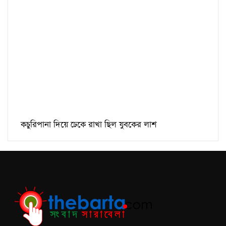
কচুরিপানা দিয়ে ঢেকে রাখা ছিল যুবকের লাশ