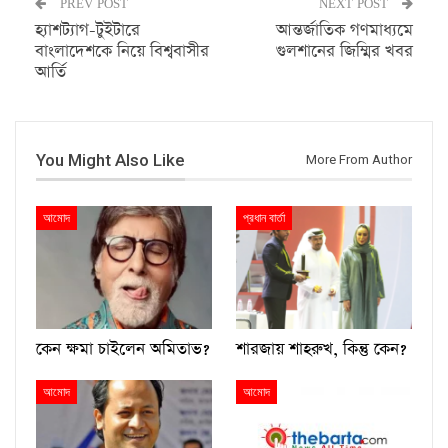
PREV POST
NEXT POST
হ্যাশট্যাগ-টুইটারে
আন্তর্জাতিক গণমাধ্যমে
বাংলাদেশকে নিয়ে বিশ্ববাসীর
গুলশানের জিম্মির খবর
আর্তি
You Might Also Like
More From Author
আমোদ
প্রধান বার্তা
কেন ক্ষমা চাইলেন অমিতাভ?
শারজায় শাহরুখ, কিন্তু কেন?
আমোদ
আমোদ