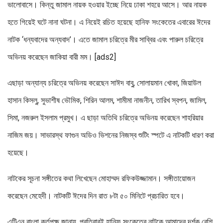
ভালোবাসে। কিন্তু জামাল নায়ক হওয়ার ইচ্ছে নিয়ে ঢাকা শহরে আসে। আর নায়ক
হতে গিয়েই ঘটে নানা ঘটনা। এ নিয়েই রচিত হয়েছে হানিফ সংকেতের এবারের ঈদের
নাটক ‘ধন্যবাদের অন্যবাদ’। এতে জামাল চরিত্রে মীর সাব্বির এবং পারুল চরিত্রে
অভিনয় করেছেন জাকিয়া বারী মম। [ads2]
এছাড়া অন্যান্য চরিত্রে অভিনয় করেছেন সাঈদ বাবু, সোলায়মান খোকা, জিয়াউল
হাসান কিসলু, সুভাশীষ ভৌমিক, শিরিন আলম, শামীমা নাজনীন, তারিখ স্বপন, জামিল,
সিমা, নজরুল ইসলাম প্রমুখ। এ ছাড়া অতিথি চরিত্রে অভিনয় করেছেন শাহরিয়ার
নাজিম জয়। সাভারস্থ ফাগুন অডিও ভিশনের নিজস্ব শুটিং স্পটে এ নাটকটি ধারণ করা
হয়েছে।
নাটকের সূচনা সঙ্গীতের কথা লিখেছেন মোহাম্মদ রফিকউজ্জামান। সঙ্গীতায়োজন
করেছেন মেহেদী। নাটকটি ঈদের দিন রাত ৮টা ৫০ মিনিটে প্রচারিত হবে।
এটিএন বাংলা কর্তৃপক্ষ জানায়, প্রতিবারই হানিফ সংকেতের নাটকে আমাদের দর্শক বেশি