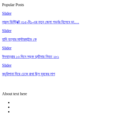
Popular Posts
Slider
লায়ন্স ডিস্ট্রিক্ট ৩১৫-বি১-এর নতুন জেলা গভর্নর হিসেবে ডা.…
Slider
হাদি হত্যার মাস্টারমাইন্ড কে
Slider
ঈদযাত্রার ১৩ দিনে সড়ক দুর্ঘটনায় নিহত ২৮১
Slider
কচুরিপানা দিয়ে ঢেকে রাখা ছিল যুবকের লাশ
About text here