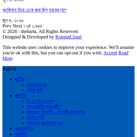
কচুরিপানা দিয়ে ঢেকে রাখা ছিল যুবকের লাশ
জুন ৪, ২০২৬
Prev
Next
১ of ১,৯৬৫
© 2026 - thebarta. All Rights Reserved.
Designed & Developed by
RonginCloud
This website uses cookies to improve your experience. We'll assume
you're ok with this, but you can opt-out if you wish.
Accept
Read
More
Sign in
জাতীয়
নগর-মহানগর
জেলা বার্তা
রাজনীতি
বি এন পি-ছাত্রদল
আওয়ামীলীগ-ছাত্রলীগ
জামায়াত ইসলামী – ইসলামী ছাত্রশিবির
জাতীয় পার্টি
অন্যান্য রাজনৈতিক দল
আন্তর্জাতিক
অর্থনীতি