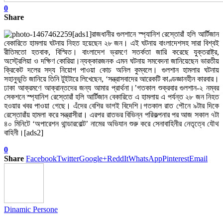
0
Share
[ads1]রাজধানীর গুলশানে স্প্যানিশ রেস্তোরাঁ হলি আর্টিজান
বেকারিতে হামলায় ঘটনায় নিহত হয়েছেন ২৮ জন। এই ঘটনায় বাংলাদেশসহ সারা বিশ্বই
রীতিমতো হতবাক, বিস্মিত। বাংলাদেশ ভ্রমণে সতর্কতা জারি করেছে যুক্তরাষ্ট্র,
অস্ট্রেলিয়া ও দক্ষিণ কোরিয়া।ন্যক্কারজনক এমন ঘটনায় সমবেদনা জানিয়েছেন ভারতীয়
ক্রিকেট দলের সদ্য নিয়োগ পাওয়া কোচ অনিল কুম্বলে। গুলশান হামলার ঘটনায়
সহানুভূতি জানিয়ে তিনি টুইটারে লিখেছেন, ‘সন্ত্রাসবাদের আরেকটি কাণ্ডজ্ঞানহীন কারবার।
ঢাকা আক্রমণে আক্রান্তদের জন্য আমার প্রার্থনা।’গতকাল শুক্রবার গুলশান-২ নম্বর
সেকশনে স্প্যানিশ রেস্তোরাঁ হলি আর্টিজান বেকারিতে এ হামলায় এ পর্যন্ত ২৮ জন নিহত
হওয়ার খবর পাওয়া গেছে। এঁদের বেশির ভাগই বিদেশি।গতকাল রাত পৌনে ৯টার দিকে
রেস্তোরাঁয় হামলা করে সন্ত্রাসীরা। এরপর রাতভর বিভিন্ন পরিকল্পনার পর আজ সকাল ৭টা
৪০ মিনিটে ‘অপারেশন থান্ডারবোল্ট’ নামের অভিযান শুরু করে সেনাবাহিনীর নেতৃত্বে যৌথ
বাহিনী।[ads2]
0
Share
Facebook
Twitter
Google+
ReddIt
WhatsApp
Pinterest
Email
Dinamic Persone