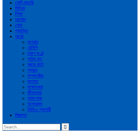
কোর্ট-কাচারি
মিডিয়া
শিক্ষা
আমোদ
খেলা
প্রযুক্তি
আরো
অপরাধ
রেসিপি
তরুণ কণ্ঠ
পাঠক মত
মজার বার্তা
স্বাস্থ্য
সম্পাদকীয়
মতামত
সাক্ষাৎকার
জীবনধারা
সাজগোজ
অন্যরকম
ভিডিও গ্যালারী
বিজ্ঞাপন