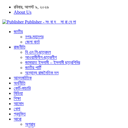
রবিবার, আগস্ট ৯, ২০২৬
About Us
Publisher - সং বা দ সা রা বে লা
জাতীয়
নগর-মহানগর
জেলা বার্তা
রাজনীতি
বি এন পি-ছাত্রদল
আওয়ামীলীগ-ছাত্রলীগ
জামায়াত ইসলামী – ইসলামী ছাত্রশিবির
জাতীয় পার্টি
অন্যান্য রাজনৈতিক দল
আন্তর্জাতিক
অর্থনীতি
কোর্ট-কাচারি
মিডিয়া
শিক্ষা
আমোদ
খেলা
প্রযুক্তি
আরো
অপরাধ