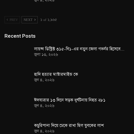
জুন ৪, ২০২৬
PREV
NEXT
১ of ১,৯৬৫
Recent Posts
লায়ন্স ডিস্ট্রিক্ট ৩১৫-বি১-এর নতুন জেলা গভর্নর হিসেবে…
জুলা ১৩, ২০২৬
হাদি হত্যার মাস্টারমাইন্ড কে
জুন ৪, ২০২৬
ঈদযাত্রার ১৩ দিনে সড়ক দুর্ঘটনায় নিহত ২৮১
জুন ৪, ২০২৬
কচুরিপানা দিয়ে ঢেকে রাখা ছিল যুবকের লাশ
জুন ৪, ২০২৬