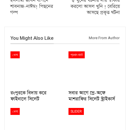
ইসলামী জীবন যাপনে
৫ খুনের ঘটনায় দায় স্বীকার
শাবনাজ-নাঈম! পিছনের
করলো আসল খুনি ! বেরিয়ে
গল্প
আসছে প্রকৃত ঘটনা
You Might Also Like
More From Author
খেলা
প্রধান বার্তা
রংপুরকে বিদায় করে
সবার আগে প্লে-অফে
ফাইনালে সিলেট
মাশরাফির সিলেট স্ট্রাইকার্স
খেলা
SLIDER