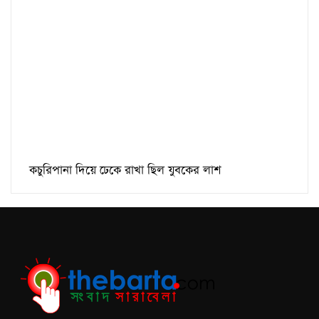
কচুরিপানা দিয়ে ঢেকে রাখা ছিল যুবকের লাশ