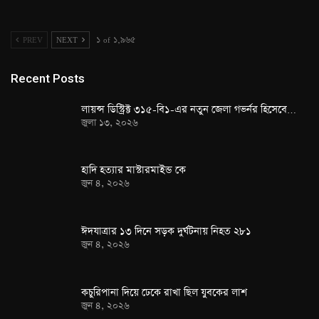
PREV
NEXT
১ of ১,৯৬৫
Recent Posts
লায়ন্স ডিস্ট্রিক্ট ৩১৫-বি১-এর নতুন জেলা গভর্নর হিসেবে…
জুলা ১৩, ২০২৬
হাদি হত্যার মাস্টারমাইন্ড কে
জুন ৪, ২০২৬
ঈদযাত্রার ১৩ দিনে সড়ক দুর্ঘটনায় নিহত ২৮১
জুন ৪, ২০২৬
কচুরিপানা দিয়ে ঢেকে রাখা ছিল যুবকের লাশ
জুন ৪, ২০২৬