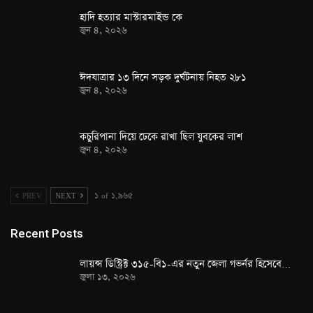
হাদি হত্যার মাস্টারমাইন্ড কে
জুন ৪, ২০২৬
ঈদযাত্রার ১৩ দিনে সড়ক দুর্ঘটনায় নিহত ২৮১
জুন ৪, ২০২৬
কচুরিপানা দিয়ে ঢেকে রাখা ছিল যুবকের লাশ
জুন ৪, ২০২৬
PREV
NEXT
১ of ১,৯৬৫
Recent Posts
লায়ন্স ডিস্ট্রিক্ট ৩১৫-বি১-এর নতুন জেলা গভর্নর হিসেবে…
জুলা ১৩, ২০২৬