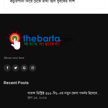
কচুরিপানা দিয়ে ঢেকে রাখা ছিল যুবকের লাশ
About text here
Recent Posts
লায়ন্স ডিস্ট্রিক্ট ৩১৫-বি১-এর নতুন জেলা গভর্নর হিসেবে…
জুলা ১৩, ২০২৬