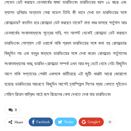
সেভেন ডেট করছেন ডেনমার্কের মাজা ডারভিংকে৷‌ ডারভিংয়ের বয়স ১৯ বছর৷‌ এবং
ফ্যাশন দুনিয়ার অন্যতম সেরা মডেল তিনি৷‌ কী ভাবে দেখা হল ডারভিংয়ের সঙ্গে
রোনাল্ডোর? কতদিন ধরে রোনাল্ডো ডেট করছেন তাকে? নানা খবর ভাসছে পর্তুগাল আর
ডেনমার্কের সংবাদমাধ্যমে৷‌ সূত্রের দাবি, গত আগস্ট থেকেই রোনাল্ডো ডেট করছেন
ডারভিংকে৷‌ সোশ্যাল নেট ওয়ার্কে নাকি প্রথম ডারভিংয়ের সঙ্গে কথা হয় রোনাল্ডোর৷‌
কিছুদিন পর এক বন্ধুর মাধ্যমে ডারভিংয়ের সঙ্গে দেখা করেন রোনাল্ডো৷‌ পর্তুগালের
সংবাদমাধ্যমের খবর, ডারভিং-রোনাল্ডো সম্পর্ক এখন আর শুধু ডেটে থেমে নেই৷‌ কিছুদিন
আগে নাকি সপ্তাহের শেষটা একসঙ্গে কাটিয়েছে এই জুটি৷‌ খবরটা আরো জোরালো
হয়েছে ডারভিংয়ের আচরণে৷‌ কিছুদিন আগেই চ্যাম্পিয়ন্স লিগের ম্যাচ খেলতে সুইডেন
গেছিল রিয়েল মাদ্রিদ৷‌ মাঠে বসে রিয়েলের খেলা দেখতে দেখা যায় ডারভিংকে৷‌
0
Facebook
Twitter
Google+
Share