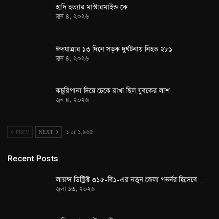
হাদি হত্যার মাস্টারমাইন্ড কে
জুন ৪, ২০২৬
ঈদযাত্রার ১৩ দিনে সড়ক দুর্ঘটনায় নিহত ২৮১
জুন ৪, ২০২৬
কচুরিপানা দিয়ে ঢেকে রাখা ছিল যুবকের লাশ
জুন ৪, ২০২৬
PREV
NEXT
১ of ১,৯৬৫
Recent Posts
লায়ন্স ডিস্ট্রিক্ট ৩১৫-বি১-এর নতুন জেলা গভর্নর হিসেবে…
জুলা ১৩, ২০২৬