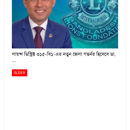
লায়ন্স ডিস্ট্রিক্ট ৩১৫-বি১-এর নতুন জেলা গভর্নর হিসেবে ডা.
…
SLIDER