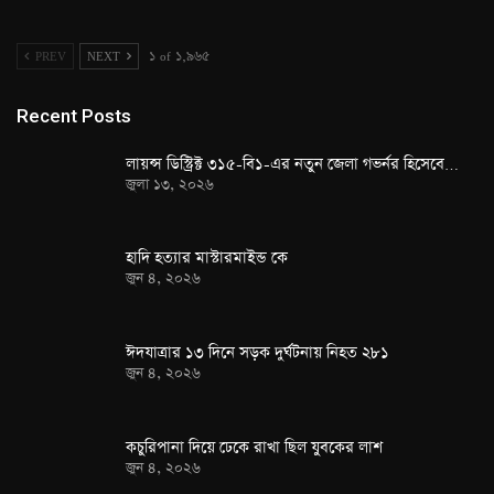
PREV
NEXT
১ of ১,৯৬৫
Recent Posts
লায়ন্স ডিস্ট্রিক্ট ৩১৫-বি১-এর নতুন জেলা গভর্নর হিসেবে…
জুলা ১৩, ২০২৬
হাদি হত্যার মাস্টারমাইন্ড কে
জুন ৪, ২০২৬
ঈদযাত্রার ১৩ দিনে সড়ক দুর্ঘটনায় নিহত ২৮১
জুন ৪, ২০২৬
কচুরিপানা দিয়ে ঢেকে রাখা ছিল যুবকের লাশ
জুন ৪, ২০২৬