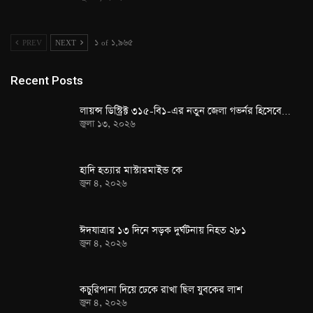
PREV
NEXT
১ of ১,৯৬৫
Recent Posts
লায়ন্স ডিস্ট্রিক্ট ৩১৫-বি১-এর নতুন জেলা গভর্নর হিসেবে…
জুলা ১৩, ২০২৬
হাদি হত্যার মাস্টারমাইন্ড কে
জুন ৪, ২০২৬
ঈদযাত্রার ১৩ দিনে সড়ক দুর্ঘটনায় নিহত ২৮১
জুন ৪, ২০২৬
কচুরিপানা দিয়ে ঢেকে রাখা ছিল যুবকের লাশ
জুন ৪, ২০২৬