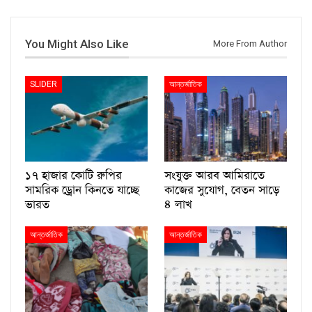
You Might Also Like
More From Author
SLIDER
আন্তর্জাতিক
১৭ হাজার কোটি রুপির
সংযুক্ত আরব আমিরাতে
সামরিক ড্রোন কিনতে যাচ্ছে
কাজের সুযোগ, বেতন সাড়ে
ভারত
৪ লাখ
আন্তর্জাতিক
আন্তর্জাতিক