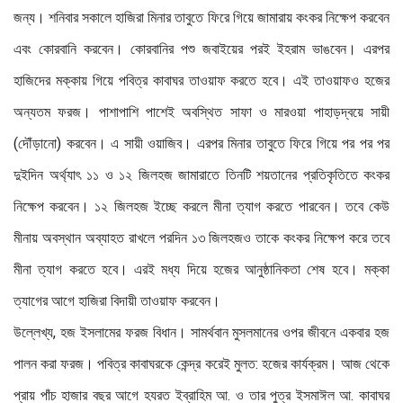
জন্য। শনিবার সকালে হাজিরা মিনার তাবুতে ফিরে গিয়ে জামারায় কংকর নিক্ষেপ করবেন
এবং কোরবানি করবেন। কোরবানির পশু জবাইয়ের পরই ইহরাম ভাঙবেন। এরপর
হাজিদের মক্কায় গিয়ে পবিত্র কাবাঘর তাওয়াফ করতে হবে। এই তাওয়াফও হজের
অন্যতম ফরজ। পাশাপাশি পাশেই অবস্থিত সাফা ও মারওয়া পাহাড়দ্বয়ে সায়ী
(দৌঁড়ানো) করবেন। এ সায়ী ওয়াজিব। এরপর মিনার তাবুতে ফিরে গিয়ে পর পর পর
দুইদিন অর্থ্যাৎ ১১ ও ১২ জিলহজ জামারাতে তিনটি শয়তানের প্রতিকৃতিতে কংকর
নিক্ষেপ করবেন। ১২ জিলহজ ইচ্ছে করলে মীনা ত্যাগ করতে পারবেন। তবে কেউ
মীনায় অবস্থান অব্যাহত রাখলে পরদিন ১৩ জিলহজও তাকে কংকর নিক্ষেপ করে তবে
মীনা ত্যাগ করতে হবে। এরই মধ্য দিয়ে হজের আনুষ্ঠানিকতা শেষ হবে। মক্কা
ত্যাগের আগে হাজিরা বিদায়ী তাওয়াফ করবেন।
উল্লেখ্য, হজ ইসলামের ফরজ বিধান। সামর্থবান মুসলমানের ওপর জীবনে একবার হজ
পালন করা ফরজ। পবিত্র কাবাঘরকে কেন্দ্র করেই মুলত: হজের কার্যক্রম। আজ থেকে
প্রায় পাঁচ হাজার বছর আগে হযরত ইব্রাহিম আ. ও তার পুত্র ইসমাঈল আ. কাবাঘর