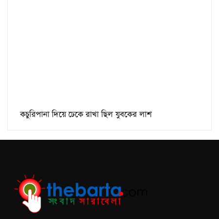
কচুরিপানা দিয়ে ঢেকে রাখা ছিল যুবকের লাশ