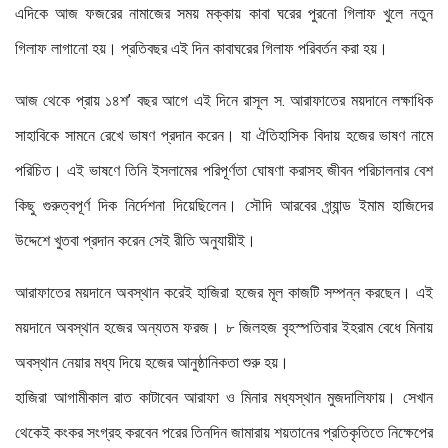
এদিকে আজ ফজরের নামাজের সময় মক্কায় কাবা ঘরের পুরনো গিলাফ খুলে নতুন
গিলাফ লাগানো হয়। প্রতিবছর এই দিন কাবাঘরের গিলাফ পরিবর্তন করা হয়।
আজ থেকে প্রায় ১৪শ’ বছর আগে এই দিনে রাসূল স. আরাফাতের ময়দানে লক্ষাধিক
সাহাবিকে সামনে রেখে ভাষণ প্রদান করেন। যা ঐতিহাসিক বিদায় হজের ভাষণ নামে
পরিচিত। এই ভাষণে তিনি ইসলামের পরিপূর্ণতা ঘোষণা করাসহ জীবন পরিচালনার বেশ
কিছু গুরুত্বপূর্ণ দিক নির্দেশনা দিয়েছিলেন। সৌদি আরবের গ্র্যান্ড ইমাম হাজিদের
উদ্দেশে খুতবা প্রদান করেন সেই রীতি অনুযায়ীই।
আরাফাতের ময়দানে অবস্থান করেই হাজিরা হজের মূল কাজটি সম্পন্ন করছেন। এই
ময়দানে অবস্থান হজের অন্যতম ফরজ। ৮ জিলহজ বৃহস্পতিবার ইহরাম বেধে মিনায়
অবস্থান নেয়ার মধ্য দিয়ে হজের আনুষ্ঠানিকতা শুরু হয়।
হাজিরা আগামীকাল রাত কাটাবেন আরাফা ও মিনার মধ্যস্থান মুজদালিফায়। সেখান
থেকেই কংকর সংগ্রহ করবেন পরের তিনদিন জামারায় শয়তানের প্রতিকৃতিতে নিক্ষেপের