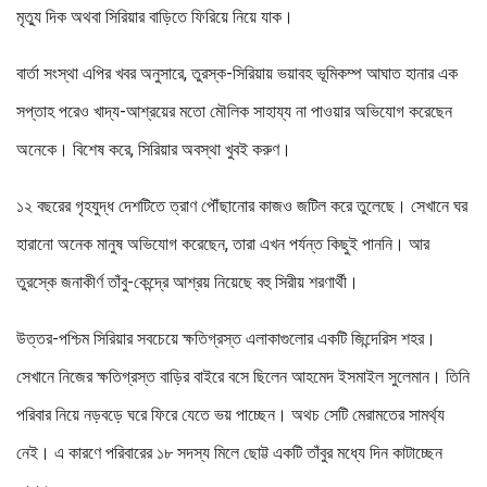
মৃত্যু দিক অথবা সিরিয়ার বাড়িতে ফিরিয়ে নিয়ে যাক।
বার্তা সংস্থা এপির খবর অনুসারে, তুরস্ক-সিরিয়ায় ভয়াবহ ভূমিকম্প আঘাত হানার এক
সপ্তাহ পরেও খাদ্য-আশ্রয়ের মতো মৌলিক সাহায্য না পাওয়ার অভিযোগ করেছেন
অনেকে। বিশেষ করে, সিরিয়ার অবস্থা খুবই করুণ।
১২ বছরের গৃহযুদ্ধ দেশটিতে ত্রাণ পৌঁছানোর কাজও জটিল করে তুলেছে। সেখানে ঘর
হারানো অনেক মানুষ অভিযোগ করেছেন, তারা এখন পর্যন্ত কিছুই পাননি। আর
তুরস্কে জনাকীর্ণ তাঁবু-কেন্দ্রে আশ্রয় নিয়েছে বহু সিরীয় শরণার্থী।
উত্তর-পশ্চিম সিরিয়ার সবচেয়ে ক্ষতিগ্রস্ত এলাকাগুলোর একটি জিন্দেরিস শহর।
সেখানে নিজের ক্ষতিগ্রস্ত বাড়ির বাইরে বসে ছিলেন আহমেদ ইসমাইল সুলেমান। তিনি
পরিবার নিয়ে নড়বড়ে ঘরে ফিরে যেতে ভয় পাচ্ছেন। অথচ সেটি মেরামতের সামর্থ্য
নেই। এ কারণে পরিবারের ১৮ সদস্য মিলে ছোট্ট একটি তাঁবুর মধ্যে দিন কাটাচ্ছেন