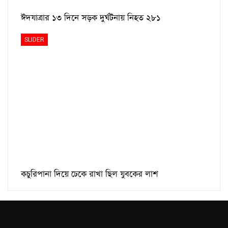
ঈদযাত্রার ১৩ দিনে সড়ক দুর্ঘটনায় নিহত ২৮১
SLIDER
কচুরিপানা দিয়ে ঢেকে রাখা ছিল যুবকের লাশ