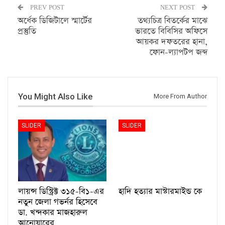
PREV POST
NEXT POST
অর্ধেক ডিজিটালে স্মার্টের
তথ্যচিত্র বিতর্কের মাঝে
প্রস্তুতি
ভারতে বিবিসির অফিসে
আয়কর দফতরের হানা,
ফোন-ল্যাপটপ জব্দ
You Might Also Like
More From Author
SLIDER
SLIDER
লায়ন্স ডিস্ট্রিক্ট ৩১৫-বি১-এর
হাদি হত্যার মাস্টারমাইন্ড কে
নতুন জেলা গভর্নর হিসেবে
ডা. খন্দকার মাজহারুল
আনোয়ারের…