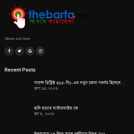
About text here
Recent Posts
লায়ন্স ডিস্ট্রিক্ট ৩১৫-বি১-এর নতুন জেলা গভর্নর হিসেবে…
জুলা ১৩, ২০২৬
হাদি হত্যার মাস্টারমাইন্ড কে
জুন ৪, ২০২৬
ঈদযাত্রার ১৩ দিনে সড়ক দুর্ঘটনায় নিহত ২৮১