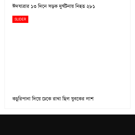
ঈদযাত্রার ১৩ দিনে সড়ক দুর্ঘটনায় নিহত ২৮১
SLIDER
কচুরিপানা দিয়ে ঢেকে রাখা ছিল যুবকের লাশ