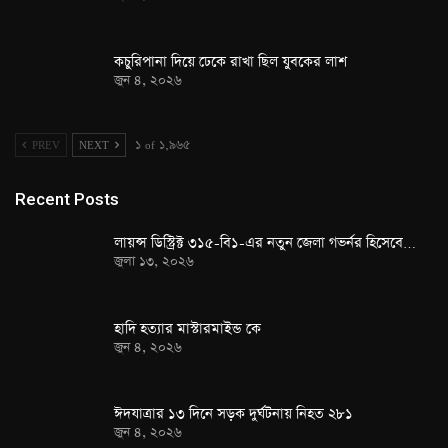
কচুরিপানা দিয়ে ঢেকে রাখা ছিল যুবকের লাশ
জুন ৪, ২০২৬
PREV
NEXT
১ of ১,৯৬৫
Recent Posts
লায়ন্স ডিস্ট্রিক্ট ৩১৫-বি১-এর নতুন জেলা গভর্নর হিসেবে…
জুলা ১৩, ২০২৬
হাদি হত্যার মাস্টারমাইন্ড কে
জুন ৪, ২০২৬
ঈদযাত্রার ১৩ দিনে সড়ক দুর্ঘটনায় নিহত ২৮১
জুন ৪, ২০২৬