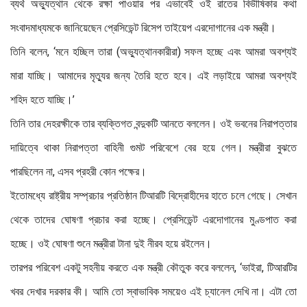
ব্যর্থ অভ্যুত্থান থেকে রক্ষা পাওয়ার পর এভাবেই ওই রাতের বিভীষিকার কথা
সংবাদমাধ্যমকে জানিয়েছেন প্রেসিডেন্ট রিসেপ তাইয়েপ এরদোগানের এক মন্ত্রী।
তিনি বলেন, ‘মনে হচ্ছিল তারা (অভ্যুত্থানকারীরা) সফল হচ্ছে এবং আমরা অবশ্যই
মারা যাচ্ছি। আমাদের মৃত্যুর জন্য তৈরি হতে হবে। এই লড়াইয়ে আমরা অবশ্যই
শহিদ হতে যাচ্ছি।’
তিনি তার দেহরক্ষীকে তার ব্যক্তিগত বন্দুকটি আনতে বললেন। ওই ভবনের নিরাপত্তার
দায়িত্বে থাকা নিরাপত্তা বাহিনী গুমট পরিবেশে বের হয়ে গেল। মন্ত্রীরা বুঝতে
পারছিলেন না, এসব প্রহরী কোন পক্ষের।
ইতোমধ্যে রাষ্ট্রীয় সম্প্রচার প্রতিষ্ঠান টিআরটি বিদ্রোহীদের হাতে চলে গেছে। সেখান
থেকে তাদের ঘোষণা প্রচার করা হচ্ছে। প্রেসিডেন্ট এরদোগানের মুণ্ডপাত করা
হচ্ছে। ওই ঘোষণা শুনে মন্ত্রীরা টানা দুই নীরব হয়ে রইলেন।
তারপর পরিবেশ একটু সহনীয় করতে এক মন্ত্রী কৌতুক করে বললেন, ‘ভাইরা, টিআরটির
খবর দেখার দরকার কী। আমি তো স্বাভাবিক সময়েও এই চ্যানেল দেখি না। এটা তো