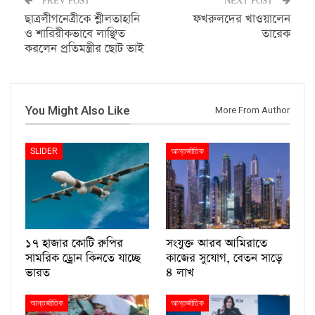
ছাত্রলীগনেত্রীকে শ্লীলতাহানি
ফখরুলদের খাওয়ালেন
ও শারিরীকভাবে লাঞ্ছিত
তারেক
করলেন প্রতিমন্ত্রীর ছোট ভাই
You Might Also Like
More From Author
SLIDER
আন্তর্জাতিক
১৭ হাজার কোটি রুপির
সংযুক্ত আরব আমিরাতে
সামরিক ড্রোন কিনতে যাচ্ছে
কাজের সুযোগ, বেতন সাড়ে
ভারত
৪ লাখ
আন্তর্জাতিক
আন্তর্জাতিক