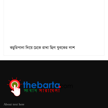
কচুরিপানা দিয়ে ঢেকে রাখা ছিল যুবকের লাশ
About text here