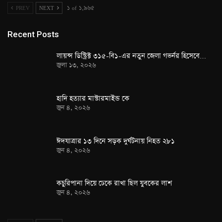
PREV
NEXT
১ of ১,৯৬৫
Recent Posts
লায়ন্স ডিস্ট্রিক্ট ৩১৫-বি১-এর নতুন জেলা গভর্নর হিসেবে…
জুলা ১৩, ২০২৬
হাদি হত্যার মাস্টারমাইন্ড কে
জুন ৪, ২০২৬
ঈদযাত্রার ১৩ দিনে সড়ক দুর্ঘটনায় নিহত ২৮১
জুন ৪, ২০২৬
কচুরিপানা দিয়ে ঢেকে রাখা ছিল যুবকের লাশ
জুন ৪, ২০২৬