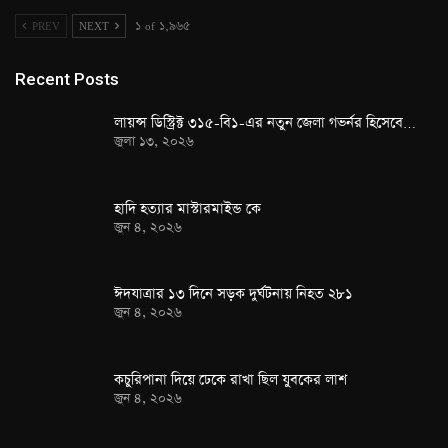
PREV
NEXT
১ of ১,৯৬৫
Recent Posts
লায়ন্স ডিস্ট্রিক্ট ৩১৫-বি১-এর নতুন জেলা গভর্নর হিসেবে…
জুলা ১৩, ২০২৬
হাদি হত্যার মাস্টারমাইন্ড কে
জুন ৪, ২০২৬
ঈদযাত্রার ১৩ দিনে সড়ক দুর্ঘটনায় নিহত ২৮১
জুন ৪, ২০২৬
কচুরিপানা দিয়ে ঢেকে রাখা ছিল যুবকের লাশ
জুন ৪, ২০২৬