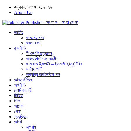
শুক্রবার, আগস্ট ৭, ২০২৬
About Us
Publisher - সং বা দ সা রা বে লা
জাতীয়
নগর-মহানগর
জেলা বার্তা
রাজনীতি
বি এন পি-ছাত্রদল
আওয়ামীলীগ-ছাত্রলীগ
জামায়াত ইসলামী – ইসলামী ছাত্রশিবির
জাতীয় পার্টি
অন্যান্য রাজনৈতিক দল
আন্তর্জাতিক
অর্থনীতি
কোর্ট-কাচারি
মিডিয়া
শিক্ষা
আমোদ
খেলা
প্রযুক্তি
আরো
অপরাধ