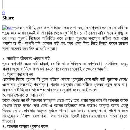
0
Share
ডেস্ক : নারী হিসেবে আপনি চিন্তা করতে পারেন, কেন পুরুষ কেন কোনো নারীকে
পছন্দ করে আবার কেনই বা তার দিক থেকে মুখ ফিরিয়ে নেয়? কেমন নারীর মাঝে স্বাচ্ছন্দ্য
বোধ করে পুরুষ? নিজেকে পরিবর্তিত করে কোনো পুরুষের স্বপ্নের নায়িকা হয়ে ওঠার
পথটাই বা কী? আপনি যদি একজন নারী হন, আর এসব বিষয় নিয়ে চিন্তা করেন তাহলে
দ্রুত আত্মস্থ করে নিন এ ১০টি পয়েন্ট।
১. সামাজিক জীবনসহ একজন নারী
পুরুষ কখনোই এমন নারী চায়না, যে কি না অতিরিক্ত আবেগপ্রবণ। সামাজিক, বন্ধু-
বান্ধব আছে ও নিজে কাজকর্ম করতে পারে এমন মেয়েরাই এক্ষেত্রে আদর্শ।
২. প্রথম পদক্ষেপ নয়
রোমান্টিক বিষয়ে প্রথমে কী পুরুষ নারীকে কোনো প্রস্তাব দেবে নাকি নারী পুরুষকে দেবে?
এক্ষেত্রে পুরুষদেরই প্রাধান্য। প্রথম প্রস্তাব দেয়া নারীকে পুরুষরা পছন্দ করে না।
একজন নারী হিসেবে তাকে প্রস্তাব দেয়ার সুযোগ করে দেয়াই ভালো।
৩. আকাশে-বাতাসে ভালোবাসা
তাকে দেখার পর কী আপনার হৃৎস্পন্দন বেড়ে যায়? তার গলার স্বর শুনে কী আপনার তাকে
দেখতে ইচ্ছে করে? কেউ কেউ এ ধরনের অভিজ্ঞতা লাভ করলেও অন্যরা আবার একটু
ভিন্নভাবে ভালোবাসার অনুভব বুঝতে পারে। এর মধ্যে রয়েছে কারো পাশে থাকলে
স্বাচ্ছন্দ্য ও নিরাপদ বোধ করা। এর মাধ্যমে নিজেই নিজের ভালোবাসার মাত্রা বুঝতে
পারবেন।
৪. আপনার আগ্রহ প্রকাশ করুন