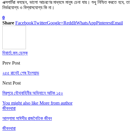
এক্সপার্টরা বলছেন, ভালো আচরণের মাধ্যমে মানুষ চেনা যায়। শুধু নিশ্চিত করতে হবে, তা
নির্ভরযোগ্য ও বিশ্বাসযোগ্য কি না।
0
Share
Facebook
Twitter
Google+
ReddIt
WhatsApp
Pinterest
Email
দিবার্তা.কম ডেস্ক
Prev Post
২৫৫ রানেই শেষ ইংল্যান্ড
Next Post
মিরপুরে যৌথবাহিনীর অভিযানে আটক ১৫০
You might also like
More from author
জীবনধারা
আল্লামা সাঈদীর রাজনৈতিক জীবন
জীবনধারা