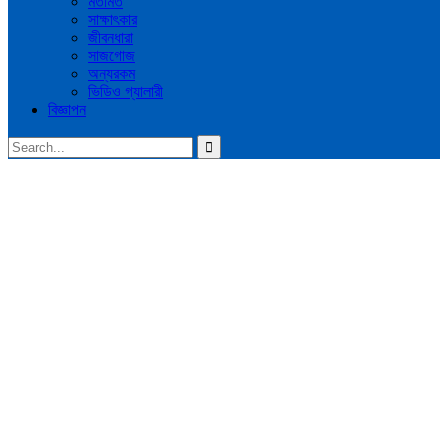
মতামত
সাক্ষাৎকার
জীবনধারা
সাজগোজ
অন্যরকম
ভিডিও গ্যালারী
বিজ্ঞাপন