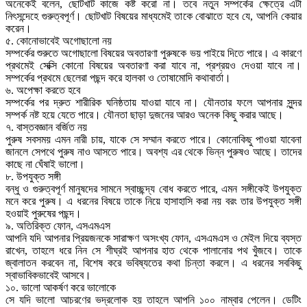
অনেকেই বলেন, ছোটখাট কাজে কষ্ট করো না। তবে নতুন সম্পর্কের ক্ষেত্রে এটা
নিৎসন্দেহে গুরুত্বপূর্ণ। ছোটখাট বিষয়ের মাধ্যমেই তাকে বোঝাতে হবে যে, আপনি কেয়ার
করেন।
৫. কোনোভাবেই অগোছালো নয়
সম্পর্কের শুরুতে অগোছালো বিষয়ের অবতারণা পুরুষকে ভয় পাইয়ে দিতে পারে। এ কারণে
প্রথমেই সেক্সি কোনো বিষয়ের অবতারণা করা যাবে না, প্রশ্রয়ও দেওয়া যাবে না।
সম্পর্কের প্রথমে ছেলেরা পছন্দ করে হালকা ও তোষামোদি কথাবার্তা।
৬. অপেক্ষা করতে হবে
সম্পর্কের পর দ্রুত শারীরিক ঘনিষ্ঠতায় যাওয়া যাবে না। যৌনতার ফলে আপনার সুন্দর
সম্পর্ক নষ্ট হয়ে যেতে পারে। যৌনতা ছাড়া দুজনের আরও অনেক কিছু করার আছে।
৭. বাস্তবজ্ঞান বর্জিত নয়
পুরুষ সবসময় এমন নারী চায়, যাকে সে সম্মান করতে পারে। কোনোকিছু পাওয়া যাবেনা
জানলে সেপথে পুরুষ নাও আসতে পারে। অবশ্য এর থেকে ভিন্ন পুরুষও আছে। তাদের
কাছে না ঘেঁষাই ভালো।
৮. উপযুক্ত সঙ্গী
বন্ধু ও গুরুত্বপূর্ণ মানুষদের সামনে স্বাচ্ছন্দ্য বোধ করতে পারে, এমন সঙ্গীকেই উপযুক্ত
মনে করে পুরুষ। এ ধরনের বিষয়ে তাকে নিয়ে হাসাহাসি করা নয় বরং তার উপযুক্ত সঙ্গী
হওয়াই পুরুষের পছন্দ।
৯. অতিরিক্ত ফোন, এসএমএস
আপনি যদি আপনার প্রিয়জনকে সারাক্ষণ অসংখ্য ফোন, এসএমএস ও মেইল দিয়ে ব্যস্ত
রাখেন, তাহলে ধরে নিন সে শীঘ্রই আপনার হাত থেকে পালানোর পথ খুঁজবে। তাকে
জ্বালাতন করবেন না, বিশেষ করে ভবিষ্যতের কথা চিন্তা করলে। এ ধরনের সবকিছু
স্বাভাবিকভাবেই আসবে।
১০. ভালো আকর্ষণ করে ভালোকে
সে যদি ভালো আচরণের ভদ্রলোক হয় তাহলে আপনি ১০০ নাম্বার পেলেন। ডেটিং