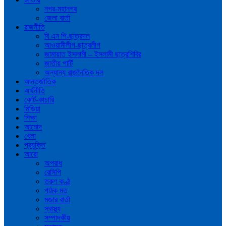
নগর-মহানগর
জেলা বার্তা
রাজনীতি
বি এন পি-ছাত্রদল
আওয়ামীলীগ-ছাত্রলীগ
জামায়াত ইসলামী – ইসলামী ছাত্রশিবির
জাতীয় পার্টি
অন্যান্য রাজনৈতিক দল
আন্তর্জাতিক
অর্থনীতি
কোর্ট-কাচারি
মিডিয়া
শিক্ষা
আমোদ
খেলা
প্রযুক্তি
আরো
অপরাধ
রেসিপি
তরুণ কণ্ঠ
পাঠক মত
মজার বার্তা
স্বাস্থ্য
সম্পাদকীয়