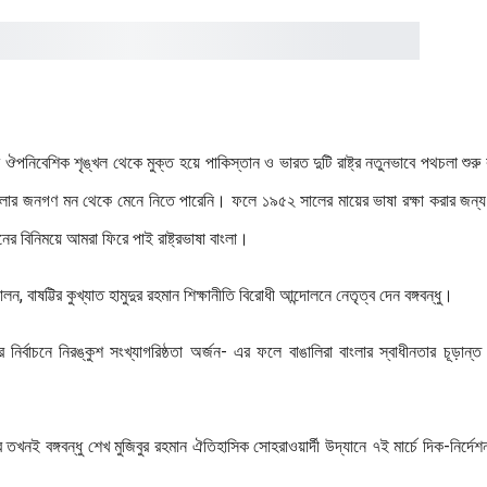
টিশ ঔপনিবেশিক শৃঙ্খল থেকে মুক্ত হয়ে পাকিস্তান ও ভারত দুটি রাষ্ট্র নতুনভাবে পথচলা শুর
ই বাংলার জনগণ মন থেকে মেনে নিতে পারেনি। ফলে ১৯৫২ সালের মায়ের ভাষা রক্ষা করার জন্য
র বিনিময়ে আমরা ফিরে পাই রাষ্ট্রভাষা বাংলা।
দোলন, বাষট্টির কুখ্যাত হামুদুর রহমান শিক্ষানীতি বিরোধী আন্দোলনে নেতৃত্ব দেন বঙ্গবন্ধু।
্বাচনে নিরঙ্কুশ সংখ্যাগরিষ্ঠতা অর্জন- এর ফলে বাঙালিরা বাংলার স্বাধীনতার চূড়ান্ত 
ে তখনই বঙ্গবন্ধু শেখ মুজিবুর রহমান ঐতিহাসিক সোহরাওয়ার্দী উদ্যানে ৭ই মার্চে দিক-নির্দেশ