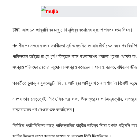
ঢাকা:
আজ ১০ জানুয়ারি বঙ্গবন্ধু শেখ মুজিবুর রহমানের স্বদেশ প্রত্যাবর্তন দিবস।
পলাশীর প্রান্তরে বাংলার স্বাধীনতা সূর্য অস্তমিত হওয়ার দীর্ঘ ১৯০ বছর পর ব্রি
পাকিস্তান রাষ্ট্রের মধ্যে পূর্ব পকিস্তান নামে বাংলাদেশের পথচলা প্রথম থেকে
সংগ্রাম পরিষদের নেতারা আন্দোলন-সংগ্রাম করেছেন। সালাম, বরকত, রফিকের জীবনে
পরবর্তীতে চুয়ান্নর যুক্তফ্রন্ট নির্বাচন, আটান্নর আইয়ুব খানের মার্শাল ‘ল বিরোধী আন্
এরপর তার নেতৃত্বেই ঐতিহাসিক ছয় দফা, ঊনসত্তুরের গণঅভ্যুত্থান, সত্তুরের নির
বাস্তবায়নের পথ দেখতে শুরু করেছিলেন।
নির্বাচিত প্রতিনিধিদের কাছে পাকিস্তানিরা রাষ্ট্রীয় দায়িত্ব দিতে যখনই গড়িমসি কর
জাতির উদ্দেশে লাখো জনতার সামনে যে বক্তব্য তিনি দিয়েছিলেন।