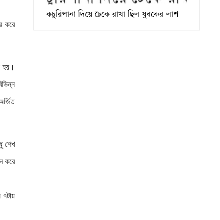
কচুরিপানা দিয়ে ঢেকে রাখা ছিল যুবকের লাশ
ার করে
রা হয়।
িভিন্ন
অর্জিত
ধু শেখ
পন করে
ল ৭টায়