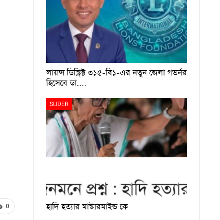
লায়ন্স ডিস্ট্রিক্ট ৩১৫-বি১-এর নতুন জেলা গভর্নর
হিসেবে ডা.…
SLIDER
হাদি হত্যার মাস্টারমাইন্ড কে
0