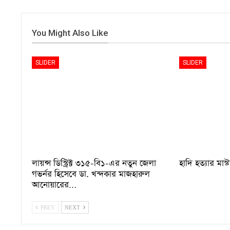
You Might Also Like
SLIDER
SLIDER
লায়ন্স ডিস্ট্রিক্ট ৩১৫-বি১-এর নতুন জেলা
হাদি হত্যার মাস্
গভর্নর হিসেবে ডা. খন্দকার মাজহারুল
আনোয়ারের…
PREV
NEXT