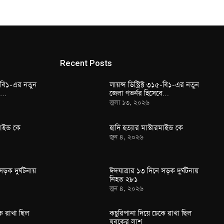
Recent Posts
১৫-বি১-এর নতুন
লায়ন্স ডিস্ট্রিক্ট ৩১৫-বি১-এর নতুন
বে…
জেলা গভর্নর হিসেবে…
জুলা ১৩, ২০২৬
াইন্ড কে
হাদি হত্যার মাস্টারমাইন্ড কে
জুন ৪, ২০২৬
সড়ক দুর্ঘটনায়
ঈদযাত্রার ১৩ দিনে সড়ক দুর্ঘটনায়
নিহত ২৮১
জুন ৪, ২০২৬
ে রাখা ছিল
কচুরিপানা দিয়ে ঢেকে রাখা ছিল
যুবকের লাশ