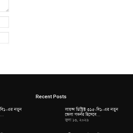
Recent Posts
১৫-বি১-এর নতুন
লায়ন্স ডিস্ট্রিক্ট ৩১৫-বি১-এর নতুন
বে…
জেলা গভর্নর হিসেবে…
জুলা ১৩, ২০২৬