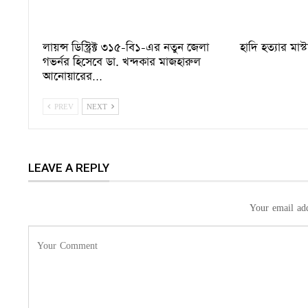
লায়ন্স ডিস্ট্রিক্ট ৩১৫-বি১-এর নতুন জেলা
হাদি হত্যার মাস্
গভর্নর হিসেবে ডা. খন্দকার মাজহারুল
আনোয়ারের…
PREV
NEXT
LEAVE A REPLY
Your email add