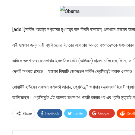
[ads1]মার্কিন পররাষ্ট্র দপ্তরের মুখপাত্র জন কিরবি বলেছেন, গুলশানে হামলার ঘটনা
এই হামলার জন্য দায়ী ব্যক্তিদের​ বিচারের আওতায় আনতে বাংলাদেশকে সহায়তারও
এদিকে গুলশানের রেস্তোরাঁয় ইসলামিক স্টেট (আইএস) হামলা চালিয়েছে কি না, তা নি
দেশটি অবগত রয়েছে। হামলার বিষয়টি জেনেছেন মার্কিন প্রেসিডেন্ট বারাক ওবামাও
হোয়াইট হাউসের একজন কর্মকর্তা জানান, প্রেসিডেন্ট ওবামার সন্ত্রাসবাদবিরোধী প্রধা
জানিয়েছেন। প্রেসিডেন্ট এই হামলার তৎক্ষণাৎ খবরটি জানার পর এর প্রতি মুহূর্ত
Facebook
Twitter
Google+
ReddI
Share