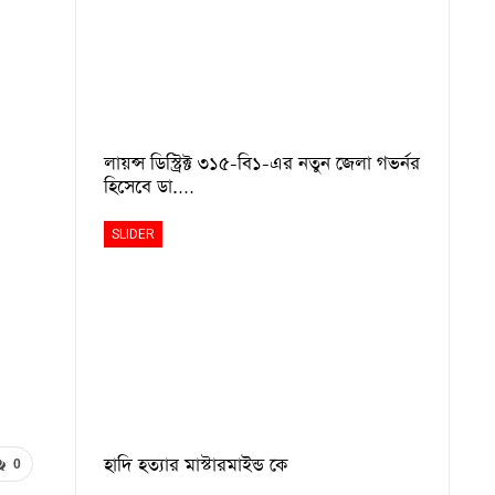
লায়ন্স ডিস্ট্রিক্ট ৩১৫-বি১-এর নতুন জেলা গভর্নর
হিসেবে ডা.…
SLIDER
হাদি হত্যার মাস্টারমাইন্ড কে
0