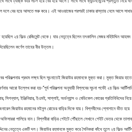
 সাথে ট্যাঙ্ক বহর সচল হয়ে বের হয়ে আসে। সাথে সাথে ক্যান্টনমেন্টের প্রস্তুতি নিয়ে থা
দলে দলে বের হয়ে আসতে শুরু করে। এই আওয়াজের পরপরই ঢাকার রাস্তায় নেমে আসে সাধা
সূচনা হয়েছিল ২য় ফিল্ড রেজিমেন্ট থেকে। যার নেতৃত্বে ছিলেন তৎকালিন মেজর মহিউদ্দিন আহম
 দিয়েছিলেন কর্ণেল তাহের বীর উত্তম।
র পরিকল্পনায় প্রথম লক্ষ্য ছিল সূচনাতেই জিয়াউর রহমানকে মুক্ত করা। মুক্ত জিয়ার হাতে
নায় আরো উল্লেখ করা হয়-“পূর্ব পরিকল্পনা অনুযায়ী বিপ্লবের সূচনা পর্বেই ২য় ফিল্ড আর্টিলার
ন্সার, সিগন্যাল, ইঞ্জিনিয়ার, ইএমই, সাপ্লাই, অর্ডন্যান্স ও মেডিকেল কোরের প্রতিনিধিদের নিয়
 জেনারেল জিয়াউর রহমানের মইনুল রোডের বাড়ির দিকে যায়। বিপ্লবীদের শ্লোগানে ভীত হয়ে
্মি অফিসাররা পালিয়ে যান। বিপ্লবীরা বাড়ির গেইটে পৌঁছালে সেখানে গেইট ভেতর থেকে তালাব
নের নেতৃত্বে একটি দল। জিয়াউর রহমানকে মুক্ত করে সৈনিকরা কাঁধে তুলে ২য় ফিল্ড আর্টিল