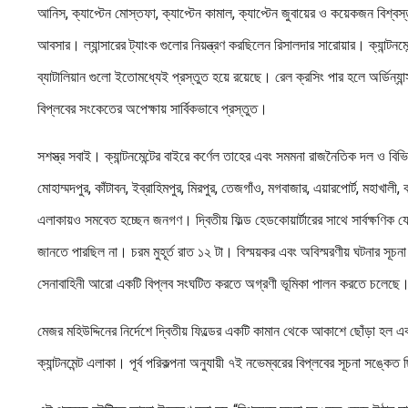
আনিস, ক্যাপ্টেন মোস্তফা, ক্যাপ্টেন কামাল, ক্যাপ্টেন জুবায়ের ও কয়েকজন বিশ্বস্
আবসার। ল্যান্সারের ট্যাংক গুলোর নিয়ন্ত্রণ করছিলেন রিসালদার সারোয়ার। ক্যান্টন
ব্যাটালিয়ান গুলো ইতোমধ্যেই প্রস্তুত হয়ে রয়েছে। রেল ক্রসিং পার হলে অর্ডিন্যান্
বিপ্লবের সংকেতের অপেক্ষায় সার্বিকভাবে প্রস্তুত।
সশস্ত্র সবাই। ক্যান্টনমেন্টের বাইরে কর্ণেল তাহের এবং সমমনা রাজনৈতিক দল ও বিভ
মোহাম্মদপুর, কাঁটাবন, ইব্রাহিমপুর, মিরপুর, তেজগাঁও, মগবাজার, এয়ারপোর্ট, মহাখাল
এলাকায়ও সমবেত হচ্ছেন জনগণ। দ্বিতীয় ফিল্ড হেডকোয়ার্টারের সাথে সার্বক্ষণিক 
জানতে পারছিল না। চরম মুহূর্ত রাত ১২ টা। বিস্ময়কর এবং অবিস্মরণীয় ঘটনার সূচ
সেনাবাহিনী আরো একটি বিপ্লব সংঘটিত করতে অগ্রণী ভূমিকা পালন করতে চলেছে
মেজর মহিউদ্দিনের নির্দেশে দ্বিতীয় ফিল্ডের একটি কামান থেকে আকাশে ছোঁড়া হ
ক্যান্টনমেন্ট এলাকা। পূর্ব পরিকল্পনা অনুযায়ী ৭ই নভেম্বরের বিপ্লবের সূচনা সঙ্কে