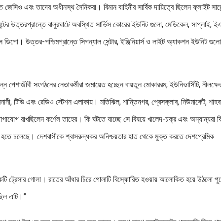
ত জেসিও এবং তাদের অধীনস্থ সৈনিকরা। বিমান বাহিনীর সার্বিক দায়িত্বে ছিলেন ফ্লাইট সার্জে
মেন্টের উত্তরপ্রান্তে বালুরঘাটে অবস্থিত সার্ভিস কোরের ইউনিট গুলো, মেডিকেল, সাপ্লাই, 
স ডিপো। উত্তর-পশ্চিমপ্রান্তে সিগন্যাল সেন্টার, ইঞ্জিনিয়ার্স ও লাইট অ্যাকশন ইউনিট গুলো
িন্ন পেশাজীবী সংগঠনের নেতাকর্মীরা জমায়েত হচ্ছেন বায়তুল মোকাররম, ইউনিভার্সিটি, নীলক্ষে
ী, বনানী, টিভি এবং রেডিও স্টেশন এলাকায়। মতিঝিল, শান্তিনগর, প্রেসক্লাব, নিউমার্কেট, শাহব
যোগাযোগ রাখছিলেন কর্ণেল তাহের। কি ঘটতে যাচ্ছে সে বিষয়ে খালেদ-চক্র এবং অন্যান্যরা ক
না হতে চলেছে। দেশবাসীকে শ্বাসরুদ্ধকর অনিশ্চয়তার হাত থেকে মুক্ত করতে দেশপ্রেমিক
।
ল একটি ট্রেসার গোলা। রাতের আঁধার চিরে গোলাটি বিস্ফোরিত হওয়ায় আলোকিত হয়ে উঠলো পু
ত ছিল এটি।”