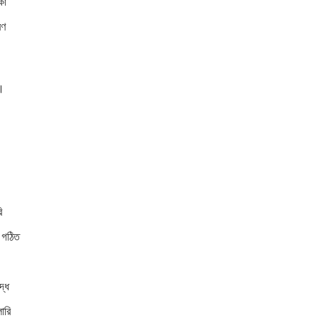
কা
রণ
দ।
ি
ে গঠিত
দ্ধ
ারি