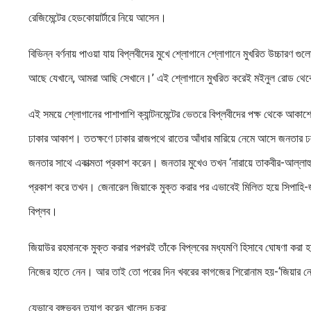
রেজিমেন্টের হেডকোয়ার্টারে নিয়ে আসেন।
বিভিন্ন বর্ণনায় পাওয়া যায় বিপ্লবীদের মুখে শ্লোগানে শ্লোগানে মুখরিত উচ্চারণ গ
আছে যেখানে, আমরা আছি সেখানে।’ এই শ্লোগানে মুখরিত করেই মইনুল রোড থেকে ২
এই সময়ে শ্লোগানের পাশাপাশি ক্যান্টনমেন্টের ভেতরে বিপ্লবীদের পক্ষ থেকে আ
ঢাকার আকাশ। ততক্ষণে ঢাকার রাজপথে রাতের আঁধার মারিয়ে নেমে আসে জনতার ঢল।
জনতার সাথে একাত্মতা প্রকাশ করেন। জনতার মুখেও তখন ‘নারায়ে তাকবীর-আল্লাহু
প্রকাশ করে তখন। জেনারেল জিয়াকে মুক্ত করার পর এভাবেই মিলিত হয়ে সিপাহি-
বিপ্লব।
জিয়াউর রহমানকে মুক্ত করার পরপরই তাঁকে বিপ্লবের মধ্যমণি হিসাবে ঘোষণা করা হয়।
নিজের হাতে নেন। আর তাই তো পরের দিন খবরের কাগজের শিরোনাম হয়-‘জিয়ার নেত
যেভাবে বঙ্গভবন ত্যাগ করেন খালেদ চক্র: