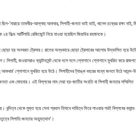
ুলো ছিল-‘নারায়ে তাকবীর-আল্লাহু আকবার, সিপাহী-জনতা ভাই ভাই, খালেদ চক্রের রক্ষা নাই, জ
য় ফিল্ড আর্টিলারি রেজিমেন্টে নিয়ে যাওয়া হয়েছিল জিয়াউর রহমানকে।
কাশে ছোড়া হয় অনবরত ট্রেসার। রাতের অন্ধকারে ছোড়া ট্রেসারের আলোয় উদ্ভাসিত হয়ে উটে
 সিপাহী, জওয়ানরাও ক্যান্টনমেন্ট থেকে দলে দলে শ্লোগানে শ্লোগানে মুখরিত করে রাজপ
 আকবার’ শ্লোগানে মুখরিত হয়ে উঠে। সিপাহীদের ট্যাঙ্ক বহরের মধ্যে জনতা উঠে আনন্দ-উ
জনতা এক মোহনায়। এই বিপ্লবের নাম দেয়া হয়-জাতীয় সংহতি বা সিপাহী জনতার সম্মিলিত
 বন্দিত্ব থেকে মুক্ত হয়ে সেনা প্রধান হিসাবে দায়িত্ব ফিরে পাওয়ার পরই বিপ্লবের কমান্ড
ৃত্বে সিপাহি-জনতার অভ্যুত্থান’।