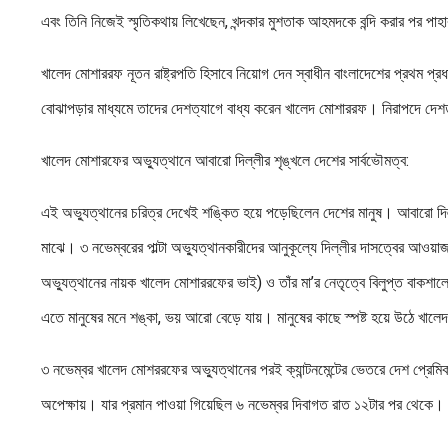
এবং তিনি নিজেই স্মৃতিকথায় লিখেছেন, খন্দকার মুশতাক আহমদকে বন্দি করার পর পা
খালেদ মোশাররফ নূতন রাষ্ট্রপতি হিসাবে নিয়োগ দেন স্বাধীন বাংলাদেশের প্রথম প
বোঝাপড়ার মাধ্যমে তাদের দেশত্যাগে বাধ্য করেন খালেদ মোশাররফ। নিরাপদে দেশত্
খালেদ মোশারফের অভ্যুত্থানে আবারো দিল্লীর শৃঙ্খলে দেশের সার্বভৌমত্ব:
এই অভ্যুত্থানের চরিত্র দেখেই শঙ্কিত হয়ে পড়েছিলেন দেশের মানুষ। আবারো দিল
মাঝে। ৩ নভেম্বরের পাল্টা অভ্যুত্থানকারীদের আনুকূল্যে দিল্লীর দাসত্বের আও
অভ্যুত্থানের নায়ক খালেদ মোশাররফের ভাই) ও তাঁর মা’র নেতৃত্বে বিলুপ্ত বাকশ
এতে মানুষের মনে শঙ্কা, ভয় আরো বেড়ে যায়। মানুষের কাছে স্পষ্ট হয়ে উঠে খালে
৩ নভেম্বর খালেদ মোশররফের অভ্যুত্থানের পরই ক্যান্টনমেন্টের ভেতরে দেশ প্রেমিক
অপেক্ষায়। যার প্রমান পাওয়া গিয়েছিল ৬ নভেম্বর দিবাগত রাত ১২টার পর থেকে।