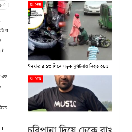
SLIDER
0
ে
হতি বা
জ
ায়ী
ঈদযাত্রার ১৩ দিনে সড়ক দুর্ঘটনায় নিহত ২৮১
্ট এক
SLIDER
ক
ডিয়ার
ি
ষে।