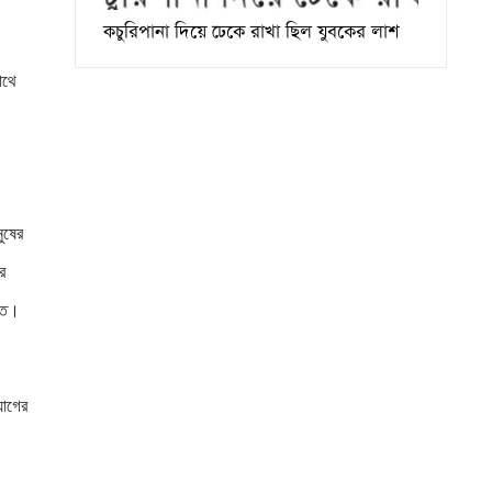
কচুরিপানা দিয়ে ঢেকে রাখা ছিল যুবকের লাশ
াথে
ুষের
র
াতে।
যোগের