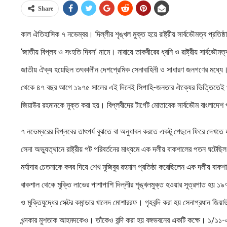
Share
কাল ঐতিহাসিক ৭ নভেম্বর। দিল্লীর শৃঙ্খল মুক্ত হয়ে রাষ্ট্রীয় সার্বভৌমত্ব প্রত
‘জাতীয় বিপ্লব ও সংহতি দিবস’ নামে। নারায়ে তাকবীরের ধ্বনি ও রাষ্ট্রীয় সার্বভৌম
জাতীয় ঐক্য হয়েছিল তৎকালীন দেশপ্রেমিক সেনাবাহিনী ও সাধারণ জনগণের মধ্যে। এই
থেকে ৪৭ বছর আগে ১৯৭৫ সালের এই দিনেই সিপাহি-জনতার ঐক্যের ভিত্তিতেই খালেদ
জিয়াউর রহমানকে মুক্ত করা হয়। বিপ্লবীদের টার্গেট মোতাবেক সার্বভৌম বাংলাদেশ প্
৭ নভেম্বরের বিপ্লবের তাৎপর্য বুঝতে বা অনুধাবন করতে একটু পেছনে ফিরে দেখত
সেনা অভ্যুত্থানে রাষ্ট্রীয় পট পরিবর্তনের মাধ্যমে এক দলীয় বাকশালের পতন ঘটেছিল
মর্যাদার চেতনাকে কবর দিয়ে শেখ মুজিবুর রহমান প্রতিষ্ঠা করেছিলেন এক দলীয় বা
বাকশাল থেকে মুক্তি লাভের পাশাপাশি দিল্লীর শৃঙ্খলমুক্ত হওয়ার সূত্রপাত হয় ১৯
ও মুক্তিযুদ্ধের সেক্টর কমান্ডার খালেদ মোশাররফ। গৃহবন্দি করা হয় সেনাপ্রধান জ
খন্দকার মুশতাক আহমদকেও। তাঁকেও বন্দি করা হয় বঙ্গভবনের একটি কক্ষে। ১/১