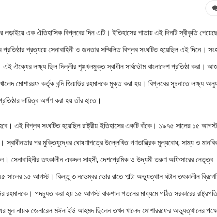
িষ্ঠার লড়াইয়ে এক ঐতিহাসিক বিপ্লবের দিন এটি। ইতিহাসের পাতায় এই দিনটি স্বীকৃতি পেয়েছ
ত্ব প্রতিষ্ঠার প্রত্যয়ে সেনাবাহিনী ও জনতার সম্মিলিত বিপ্লব সংঘটিত হয়েছিল এই দিনে। সং
 ঐক্যের লক্ষ্য ছিল দিল্লীর শৃঙ্খলমুক্ত স্বাধীন সার্বভৌম বাংলাদেশ প্রতিষ্ঠা করা। আ
 মোশাররফ কর্তৃক বন্দি জিয়াউর রহমানকে মুক্ত করা হয়। বিপ্লবের সূচনাতে লক্ষ্য অনুয
রতিষ্ঠার দায়িত্ব অর্পণ করা হয় তাঁর হাতে।
ে হবে। এই বিপ্লব সংঘটিত হয়েছিল রাষ্ট্রীয় ইতিহাসের একটি বাঁকে। ১৯৭৫ সালের ১৫ আগস
। স্বাধীনতার পর মুক্তিযুদ্ধের ঘোষণাপত্রে উল্লেখিত গণতান্ত্রিক মূল্যবোধ, সাম্য ও মানবি
কশাল। সেনাবাহিনীর তৎকালীন একদল সাহসী, দেশপ্রেমিক ও উদ্যমী তরুণ অফিসারের নেতৃত্ব
৭৫ সালের ১৫ আগস্ট। কিন্তু ৩ নভেম্বর ভোর রাতে পাল্টা অভ্যুত্থান ঘটান তৎকালীন ব্রিগে
িয়াউর রহমানকে। পদচ্যুত করা হয় ১৫ আগস্ট বাকশাল পতনের মাধ্যমে গঠিত সরকারের রাষ্ট্রপত
১-এর মূল নায়ক জেনারেল মঈন ইউ আহমদ ছিলেন তখন খালেদ মোশাররফের অভ্যুত্থানের পক্