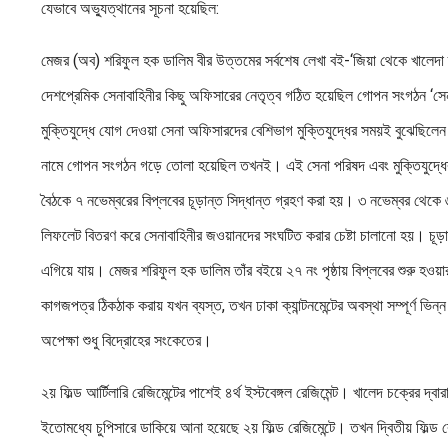
যেভাবে অভ্যুত্থানের সূচনা হয়েছিল:
মেজর (অব) শরিফুল হক ডালিম বীর উত্তমের সর্বশেষ লেখা বই-‘জিয়া থেকে খালেদা তার
দেশপ্রেমিক সেনাবাহিনীর কিছু অফিসারের নেতৃত্ব গঠিত হয়েছিল গোপন সংগঠন ‘সেনা
মুক্তিযুদ্ধে যোগ দেওয়া সেনা অফিসারদের বেশিভাগ মুক্তিযুদ্ধের সময়ই বুঝেছিলে
নামে গোপন সংগঠন গড়ে তোলা হয়েছিল তখনই। এই সেনা পরিষদ এবং মুক্তিযুদ্ধের সে
বৈঠকে ৭ নভেম্বরের বিপ্লবের চূড়ান্ত সিদ্ধান্ত গ্রহণ করা হয়। ৩ নভেম্বর থেকে ৬
লিফলেট বিতরণ করে সেনাবাহিনীর জওয়ানদের সংঘটিত করার চেষ্টা চালানো হয়। চূড়ান্
এগিয়ে যায়। মেজর শরিফুল হক ডালিম তাঁর বইয়ে ২৭ নং পৃষ্ঠায় বিপ্লবের শুরু হওয়া
কাগজপত্র ঠিকঠাক করায় যখন ব্যস্ত, তখন ঢাকা ক্যান্টনমেন্টের অবস্থা সম্পূর্ণ ভিন
অপেক্ষা শুধু বিদ্রোহের সংকেতের।
২য় ফিল্ড আর্টিলারি রেজিমেন্টের পাশেই ৪র্থ ইস্টবেঙ্গল রেজিমেন্ট। খালেদ চক্রের দ্
ইতোমধ্যে চুপিসারে ডাকিয়ে আনা হয়েছে ২য় ফিল্ড রেজিমেন্টে। তখন দ্বিতীয় ফিল্ড রে