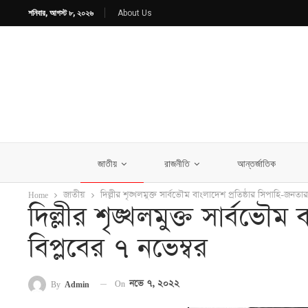
শনিবার, আগস্ট ৮, ২০২৬
About Us
জাতীয়
রাজনীতি
আন্তর্জাতিক
Home
জাতীয়
দিল্লীর শৃঙ্খলমুক্ত সার্বভৌম বাংলাদেশ প্রতিষ্ঠার সিপাহি-জনতার
দিল্লীর শৃঙ্খলমুক্ত সার্বভৌম
বিপ্লবের ৭ নভেম্বর
On
নভে ৭, ২০২২
By
Admin