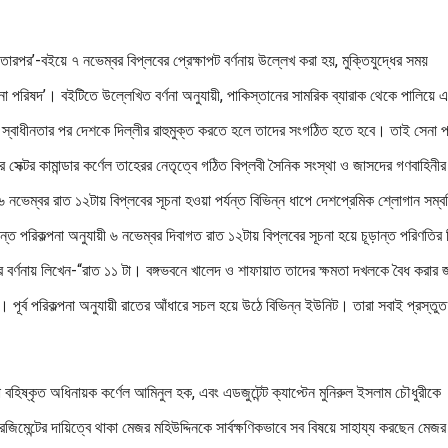
পর’-বইয়ে ৭ নভেম্বর বিপ্লবের প্রেক্ষাপট বর্ণনায় উল্লেখ করা হয়, মুক্তিযুদ্ধের সময়
 পরিষদ’। বইটিতে উল্লেখিত বর্ণনা অনুযায়ী, পাকিস্তানের সামরিক ব্যারাক থেকে পালিয়ে 
ন স্বাধীনতার পর দেশকে দিল্লীর রাহুমুক্ত করতে হলে তাদের সংগঠিত হতে হবে। তাই সেনা 
ক্টর কামান্ডার কর্ণেল তাহেরর নেতৃত্বে গঠিত বিপ্লবী সৈনিক সংস্থা ও জাসদের গণবাহিনী
 নভেম্বর রাত ১২টায় বিপ্লবের সূচনা হওয়া পর্যন্ত বিভিন্ন ধাপে দেশপ্রেমিক শ্লোগান সম্
ত পরিকল্পনা অনুযায়ী ৬ নভেম্বর দিবাগত রাত ১২টায় বিপ্লবের সূচনা হয়ে চূড়ান্ত পরিণতির
র বর্ণনায় লিখেন-“রাত ১১ টা। বঙ্গভবনে খালেদ ও শাফায়াত তাদের ক্ষমতা দখলকে বৈধ করার 
্ন। পূর্ব পরিকল্পনা অনুযায়ী রাতের আঁধারে সচল হয়ে উঠে বিভিন্ন ইউনিট। তারা সবাই প্রস্তু
বারা বহিষ্কৃত অধিনায়ক কর্ণেল আমিনুল হক, এবং এডজুটেন্ট ক্যাপ্টেন মুনিরুল ইসলাম চৌধুরীকে
জিমেন্টের দায়িত্বে থাকা মেজর মহিউদ্দিনকে সার্বক্ষণিকভাবে সব বিষয়ে সাহায্য করছেন মেজর