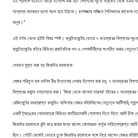
এই প্রসঙ্গে বইটিতে আরো উল্লেখ করা হয়-“বিপ্লবের সূচনা সঙ্কেত বেজে উঠার সাথে
অন্যান্য যানবাহন গুলো সচল হয়ে উঠলো। রণসজ্জায় সজ্জিত সৈনিকদের কাফেলা 
মানুষ।”
এই বর্ণনা থেকে দুইটা বিষয় স্পষ্ট। ক্যান্টনমেন্টের ভেতর ৭ নভেম্বরের বিপ্লবের 
ক্যান্টনমেন্টের বাইরে বিভিন্ন রাজনৈতিক দল ও পেশাজীবীদের সংগঠিত করার নেতৃত্ব
যেভাবে মুক্ত করা হয় জিয়াউর রহমানকে:
মেজর শরিফুল হক ডালিম বীর উত্তমের লেখায় উল্লেখ করা হয়, ৭ নভেম্বরের বিপ্লবে
বিপ্লবের কমান্ড হস্তান্তর করা। ‘জিয়া থেকে খালেদা তারপর’ বইয়ের ৭ নভেম্বরের বর্ণ
রেজিমেন্টের ভারপ্রাপ্ত কমান্ডিং অফিসার মেজর মহিউদ্দিনের নেতৃত্বে আর্টিলারি, ল্যা
একটি ট্যাঙ্কের শোভাযাত্রা বিভিন্ন জাতীয়তাবাদী শ্লোগান দিতে দিতে আর্মি চীফ
জিয়াউর রহমানকে বন্দি করে রাখার জন্য খালেদ মোশাররফ কর্তৃক দায়িত্বপ্রাপ্ত আর
ছিল। গেইট ভেঙ্গেই ভেতরে ঢুকে জিয়াউর রহমানকে সঙ্গে নিয়ে আসেন মেজর মহিউদ্দি