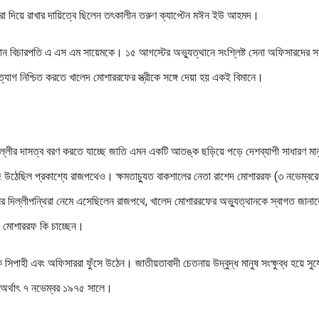
হারা দিয়ে রাখার দায়িত্বে ছিলেন তৎকালীন তরুণ ক্যাপ্টেন মঈন ইউ আহমদ।
্রধান বিচারপতি এ এস এম সায়েমকে। ১৫ আগস্টের অভ্যুত্থানে সংশ্লিষ্ট সেনা অফিসারদের স
যাগ নিশ্চিত করতে খালেদ মোশাররফের স্ত্রীকে সঙ্গে দেয়া হয় একই বিমানে।
্লীর দাসত্ব বরণ করতে যাচ্ছে জাতি এমন একটি আতঙ্ক ছড়িয়ে পড়ে দেশব্যাপী সাধারণ মান
য়াজ উঠেছিল প্রকাশ্যে রাজপথেও। ক্ষমতাচ্যুত বাকশালের নেতা রাশেদ মোশাররফ (৩ নভেম্বরে
ালের দিল্লীপন্থিরা নেমে এসেছিলেন রাজপথে, খালেদ মোশাররফের অভ্যুত্থানকে স্বাগত জান
দ মোশাররফ কি চাচ্ছেন।
 সিপাহী এবং অফিসাররা ফুঁসে উঠেন। জাতীয়তাবাদী চেতনায় উদ্বুদ্ধ মানুষ সংক্ষুব্ধ হয়ে সু
 অর্থাৎ ৭ নভেম্বর ১৯৭৫ সালে।