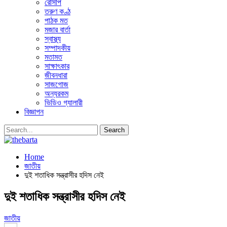
রেসিপি
তরুণ কণ্ঠ
পাঠক মত
মজার বার্তা
স্বাস্থ্য
সম্পাদকীয়
মতামত
সাক্ষাৎকার
জীবনধারা
সাজগোজ
অন্যরকম
ভিডিও গ্যালারী
বিজ্ঞাপন
Home
জাতীয়
দুই শতাধিক সন্ত্রাসীর হদিস নেই
দুই শতাধিক সন্ত্রাসীর হদিস নেই
জাতীয়