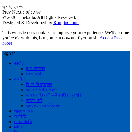
জুন ৪, ২০২৬
Prev
Next
১ of ১,৯৬৫
© 2026 - thebarta. All Rights Reserved.
Designed & Developed by
RonginCloud
This website uses cookies to improve your experience. We'll assume
you're ok with this, but you can opt-out if you wish.
Accept
Read
More
Sign in
জাতীয়
নগর-মহানগর
জেলা বার্তা
রাজনীতি
বি এন পি-ছাত্রদল
আওয়ামীলীগ-ছাত্রলীগ
জামায়াত ইসলামী – ইসলামী ছাত্রশিবির
জাতীয় পার্টি
অন্যান্য রাজনৈতিক দল
আন্তর্জাতিক
অর্থনীতি
কোর্ট-কাচারি
মিডিয়া