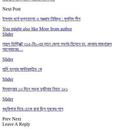
Next Post
ইসলাম ধর্মে গুপ্তহত্যা ও সন্ত্রাস নিষিদ্ধ : মুসলিম লীগ
You might also like
More from author
Slider
লায়ন্স ডিস্ট্রিক্ট ৩১৫-বি১-এর নতুন জেলা গভর্নর হিসেবে ডা. খন্দকার মাজহারুল
আনোয়ারের…
Slider
হাদি হত্যার মাস্টারমাইন্ড কে
Slider
ঈদযাত্রার ১৩ দিনে সড়ক দুর্ঘটনায় নিহত ২৮১
Slider
কচুরিপানা দিয়ে ঢেকে রাখা ছিল যুবকের লাশ
Prev
Next
Leave A Reply