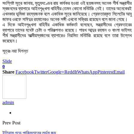
সংশ্লিষ্ট সূত্র জানায়, মৃত্যুদণ্ডের রায় কার্যকর হওয়া ওই ছয়জনসহ অনেক শীর্ষ সন্ত্রাসীর
স্বজনদের ব্যাপারে আইনশৃঙ্খলা বাহিনীর তেমন কোনো মনিটরিং নেই। তাদের অনেকেরই
এখনকার ভূমিকা রহস্যজনক বলে একাধিক সূত্র জানিয়েছে। গ্রেফতারকৃত সিলেটের আবু
জাফর ওরফে সাঈদুর রহমানেরও অনেক সঙ্গী এখনো সক্রিয় রয়েছেন বলে জানা গেছে।
এ দিকে আইনশৃঙ্খলা বাহিনীর একাধিক কর্মকর্তা বলেছেন, সন্ত্রাসীদের গ্রেফতারের
ব্যাপারে তাদের যথেষ্ট চেষ্টা ও পরিকল্পনাও রয়েছে। শায়খ আব্দুর রহমান ও বাংলা ভাইসহ
শীর্ষ সন্ত্রাসীদের আত্মীয়স্বজনের ব্যাপারেও নিয়মিত মনিটরিং রয়েছে বলে তারা উল্লেখ
করেছেন।
সূত্রঃ নয়া দিগন্ত
Slide
0
Share
Facebook
Twitter
Google+
ReddIt
WhatsApp
Pinterest
Email
admin
Prev Post
ইতিহাস গড়ে পাকিস্তানের লর্ডস জয়