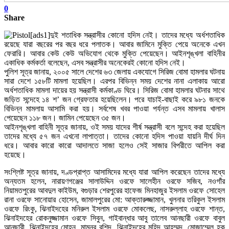
0
Share
[ads1]দুই শতাধিক সন্ত্রাসীর কোনো হদিস নেই। তাদের মধ্যে অর্ধশতাধিক
রয়েছে যারা বছরের পর বছর ধরে পলাতক। আবার জামিনে মুক্তি পেয়ে অনেকে এখন
ফেরারি। আবার কেউ কেউ অভিযোগ থেকে মুক্তি পেয়েছেন। আইনশৃঙ্খলা বাহিনীর
একাধিক কর্মকর্তা বলেছেন, এসব সন্ত্রাসীর অনেকেরই কোনো হদিস নেই।
পুলিশ সূত্র জানায়, ২০০৫ সালে দেশের ৬৩ জেলায় একযোগে সিরিজ বোমা হামলার ঘটনায়
সারা দেশে ১৫৮টি মামলা হয়েছিল। এরপর বিভিন্ন সময় দেশের নানা এলাকায় আরো
অর্ধশতাধিক মামলা দায়ের হয় সন্ত্রাসী কর্মকাণ্ড ঘিরে। সিরিজ বোমা হামলার ঘটনার সাথে
জড়িত সন্দেহে ১৪ শ’ জন গ্রেফতার হয়েছিলেন। পরে যাচাই-বাছাই করে ৯৮১ জনকে
বিভিন্ন মামলায় আসামি করা হয়। সর্বশেষ খবর পাওয়া পর্যন্ত এসব মামলায় খালাস
পেয়েছেন ১১৮ জন। জামিন পেয়েছেন ৩৫ জন।
আইনশৃঙ্খলা বাহিনী সূত্র জানায়, ওই সময় যাদের শীর্ষ সন্ত্রাসী বলে সন্দেহ করা হয়েছিল
তাদের মধ্যে ৫৭ জন এখনো লাপাত্তা। তাদের কোনো হদিস পাওয়া যায়নি দীর্ঘ দিন
ধরে। আবার কারো কারো আদালতে সাজা হলেও সেই সাজার বিপরীতে আপিল করা
হয়েছে।
সংশ্লিষ্ট সূত্র জানায়, দণ্ডপ্রাপ্ত আসামিদের মধ্যে যারা আপিল করেছেন তাদের মধ্যে
অন্যতম হলেন, নারায়ণগঞ্জের সালাউদ্দিন ওরফে সালেহীন ওরফে সজিব, নওগাঁর
নিয়ামতপুরের আবদুল কাইউম, বগুড়ার শেরপুরের হাফেজ মিনহাজুর ইসলাম ওরফে সোহেল
রানা ওরফে সানোয়ার হোসেন, জামালপুরের মো: আক্তারুজ্জামান, খুলনার তরিকুল ইসলাম
ওরফে রিংকু, ঝিনাইদহের মনিরুল ইসলাম ওরফে মোকলেছ, নাসরুল্লাহ ওরফে শান্ত,
ঝিনাইদহের রোকনুজ্জামান ওরফে সিবুন, গাইবান্ধার আবু তালেব আনছারী ওরফে বাবুল
আনছারী, ঝিনাইদহের মোহন, মামুনুর রশিদ, ঝিনাইদহের মুহিদ আহম্মদ, মোজাম্মেল হক