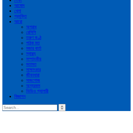
শিক্ষা
আমোদ
খেলা
প্রযুক্তি
আরো
অপরাধ
রেসিপি
তরুণ কণ্ঠ
পাঠক মত
মজার বার্তা
স্বাস্থ্য
সম্পাদকীয়
মতামত
সাক্ষাৎকার
জীবনধারা
সাজগোজ
অন্যরকম
ভিডিও গ্যালারী
বিজ্ঞাপন