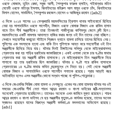
ওরফে মোজাম, তুহিন রেজা, সবুজ আলী, শৈলকুপার ফারুক হুসাইন, গাইবান্ধার মতিন
মেহেদী ওরফে মতিনুর ইসলাম, ঝিনাইদহের মহিরুল আল মামুন ওরফে চাঁদ, ঝিনাইদহের
বিলাল হোসেন, সাবউদ্দিন, শৈলকুপার রবজেল হোসেন ও আজিজুর রহমান।[ads2]
এ দিকে ২০১৪ সালের ২৩ ফেব্রুয়ারি ময়মনসিংহের ত্রিশাল থানার সাইনবোর্ডে ছিনিয়ে
নেয়া হয় সালাহউদ্দিন ওরফে সালেহীন, মিজান ওরফে বোমারু মিজান এবং রাকিব হাসান
নামে তিন শীর্ষ সন্ত্রাসীকে। তারা তিনজনই গাজীপুরের কাশিমপুর জেলে বন্দী ছিল।
ময়মনসিংহের একটি মামলায় আদালতে হাজির করার জন্য ওই দিন তাদের নেয়া হচ্ছিল।
সেখানে সহযোগীরা কমান্ডো স্টাইলে প্রিজন ভ্যানে হামলা চালিয়ে তাদের ছিনিয়ে নেয়।
পুলিশের এক সদস্যকে হত্যা এবং বাকি তিন পুলিশকে আহত করে সহযোগীরা ওই তিন
সন্ত্রাসীকে ছিনিয়ে নিয়ে যায়। ঘটনার দিনই টাঙ্গাইলের সখিপুর থেকে মাইক্রোবাসসহ
গ্রেফতার করা হয় গাড়ির ড্রাইভার জাকারিয়াকে। একই এলাকা থেকে চার ঘণ্টার মাথায়
গ্রেফতার করা হয় সন্ত্রাসী রাকিব হাসানকে। যে মাইক্রোবাসে তিন সন্ত্রাসীকে নিয়ে
পালানো হয় তার ড্রাইভার ছিল জাকারিয়া। ঘটনার ৪ ঘণ্টা পরে রাকিব হাসানকে
গ্রেফতারের ১৪ ঘণ্টার মাথায় কথিত বন্দুকযুদ্ধে সে নিহত হয়। সেই থেকে সন্ত্রাসী
বোমারু মিজান ও সালাহউদ্দিন ওরফে সালেহীন পলাতক রয়েছে। প্রায় আড়াই বছর
অতিবাহিত হলেও এসব সন্ত্রাসীর কোনো সন্ধান পাচ্ছে না পুলিশ-গোয়েন্দারা।
এ দিকে জেএমবির সিরিজ বোমা হামলা ও দেশজুড়ে একের পর বোমা হামলার ঘটনার পর ওই
সময়ের জেএমবির শীর্ষ নেতা শায়খ আব্দুর রহমান ও বাংলা ভাইয়ের স্ত্রী-সন্তানসহ
অনেকেই গ্রেফতার হয়েছিলেন। তাদেরও অনেকে এখন জামিনে মুক্ত রয়েছেন। শায়খ
আব্দুর রহমান ও বাংলা ভাইসহ যে ছয় সন্ত্রাসীর মৃত্যুদণ্ড কার্যকর হয়েছে, তাদের অনেক
স্বজনও রয়েছেন যাদের বিরুদ্ধে সন্ত্রাসী কর্মকাণ্ডে মদদদানের অভিযোগ রয়েছে।
[ads1]