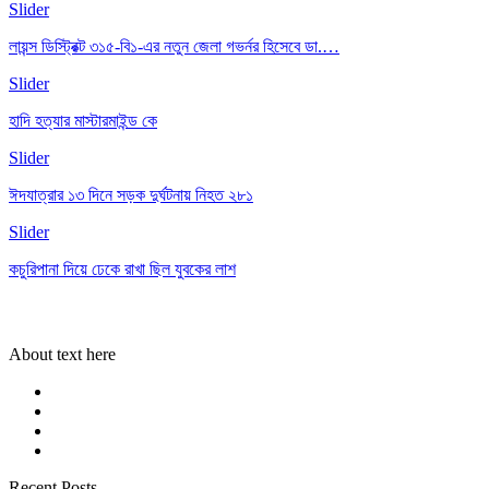
Slider
লায়ন্স ডিস্ট্রিক্ট ৩১৫-বি১-এর নতুন জেলা গভর্নর হিসেবে ডা.…
Slider
হাদি হত্যার মাস্টারমাইন্ড কে
Slider
ঈদযাত্রার ১৩ দিনে সড়ক দুর্ঘটনায় নিহত ২৮১
Slider
কচুরিপানা দিয়ে ঢেকে রাখা ছিল যুবকের লাশ
About text here
Recent Posts