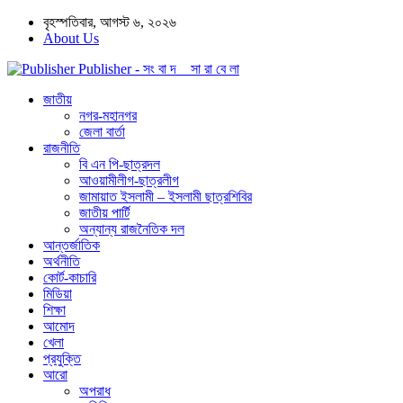
বৃহস্পতিবার, আগস্ট ৬, ২০২৬
About Us
Publisher - সং বা দ সা রা বে লা
জাতীয়
নগর-মহানগর
জেলা বার্তা
রাজনীতি
বি এন পি-ছাত্রদল
আওয়ামীলীগ-ছাত্রলীগ
জামায়াত ইসলামী – ইসলামী ছাত্রশিবির
জাতীয় পার্টি
অন্যান্য রাজনৈতিক দল
আন্তর্জাতিক
অর্থনীতি
কোর্ট-কাচারি
মিডিয়া
শিক্ষা
আমোদ
খেলা
প্রযুক্তি
আরো
অপরাধ