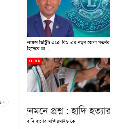
লায়ন্স ডিস্ট্রিক্ট ৩১৫-বি১-এর নতুন জেলা গভর্নর
হিসেবে ডা.…
SLIDER
0
হাদি হত্যার মাস্টারমাইন্ড কে