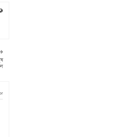
ুষ
ুল
or