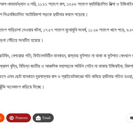
-কাভার্ডভ্যান ও লরি, ১১.৮১ শতাংশ বাস, ১৩.৮৮ শতাংশ ব্যাটারিচালিত রিক্সা ও ইজিবাই
শ সিএনজিচালিত অটোরিকশা সড়কে দুর্ঘটনার কবলে পড়েছে।
 শতাংশ গাড়িচাপা দেওয়ার ঘটনা, ১৭.৫৭ শতাংশ মুখোমুখি সংঘর্ষ, ১১.২৬ শতাংশ খাদে পড়ে, ৯.৮
 ওড়না পেঁচিয়ে সংঘটিত হয়েছে।
রটেকিং, বেপরোয়া গতি, ফিটনেসবিহীন যানবাহন, রাস্তায় ফুটপাত না থাকা বা ফুটপাত বেদখলে 
মশ বৃদ্ধি, বিভিন্ন জাতীয় ও আঞ্চলিক মহাসড়কে সার্ভিস লেইন না থাকায় ইজিবাইক, রিকশা
 এসব ছোট যানবাহন দূরপাল্লার বাস ও প্রাইভেটকারের গতি কমিয়ে দুর্ঘটনায় পতিত হওয়া,
 ঝুঁকি অনেকাংশ বাড়িয়ে দিচ্ছে।
t
Pinterest
Email