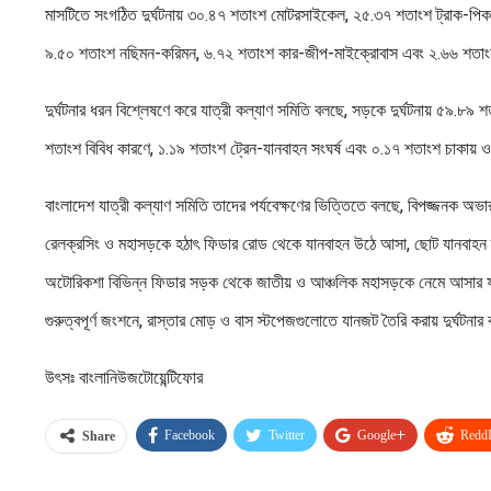
মাসটিতে সংগঠিত দুর্ঘটনায় ৩০.৪৭ শতাংশ মোটরসাইকেল, ২৫.৩৭ শতাংশ ট্রাক-পিকআপ
৯.৫০ শতাংশ নছিমন-করিমন, ৬.৭২ শতাংশ কার-জীপ-মাইক্রোবাস এবং ২.৬৬ শতাং
দুর্ঘটনার ধরন বিশ্লেষণে করে যাত্রী কল্যাণ সমিতি বলছে, সড়কে দুর্ঘটনায় ৫৯.৮৯
শতাংশ বিবিধ কারণে, ১.১৯ শতাংশ ট্রেন-যানবাহন সংঘর্ষ এবং ০.১৭ শতাংশ চাকায়
বাংলাদেশ যাত্রী কল্যাণ সমিতি তাদের পর্যবেক্ষণের ভিত্তিতে বলছে, বিপজ্জনক অভা
রেলক্রসিং ও মহাসড়কে হঠাৎ ফিডার রোড থেকে যানবাহন উঠে আসা, ছোট যানবাহন ক্র
অটোরিকশা বিভিন্ন ফিডার সড়ক থেকে জাতীয় ও আঞ্চলিক মহাসড়কে নেমে আসার ফলে
গুরুত্বপূর্ণ জংশনে, রাস্তার মোড় ও বাস স্টপেজগুলোতে যানজট তৈরি করায় দুর্ঘটনার
উৎসঃ বাংলানিউজটোয়েন্টিফোর
Facebook
Twitter
Google+
ReddI
Share