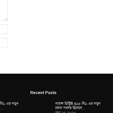
Recent Posts
১৫-বি১-এর নতুন
লায়ন্স ডিস্ট্রিক্ট ৩১৫-বি১-এর নতুন
বে…
জেলা গভর্নর হিসেবে…
জুলা ১৩, ২০২৬