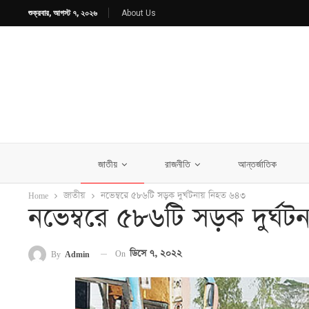
শুক্রবার, আগস্ট ৭, ২০২৬
About Us
জাতীয়
রাজনীতি
আন্তর্জাতিক
Home
জাতীয়
নভেম্বরে ৫৮৬টি সড়ক দুর্ঘটনায় নিহত ৬৪৩
নভেম্বরে ৫৮৬টি সড়ক দুর্ঘ
On
ডিসে ৭, ২০২২
By
Admin