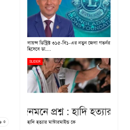
লায়ন্স ডিস্ট্রিক্ট ৩১৫-বি১-এর নতুন জেলা গভর্নর
হিসেবে ডা.…
SLIDER
হাদি হত্যার মাস্টারমাইন্ড কে
0