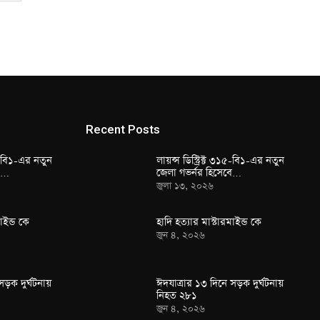
Recent Posts
১৫-বি১-এর নতুন
লায়ন্স ডিস্ট্রিক্ট ৩১৫-বি১-এর নতুন
বে…
জেলা গভর্নর হিসেবে…
জুলা ১৩, ২০২৬
াইন্ড কে
হাদি হত্যার মাস্টারমাইন্ড কে
জুন ৪, ২০২৬
সড়ক দুর্ঘটনায়
ঈদযাত্রার ১৩ দিনে সড়ক দুর্ঘটনায়
নিহত ২৮১
জুন ৪, ২০২৬