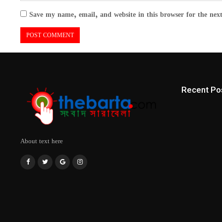
Save my name, email, and website in this browser for the nex
Recent Po
About text here