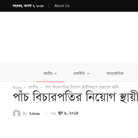
শুক্রবার, আগস্ট ৭, ২০২৬
About Us
জাতীয়
রাজনীতি
আন্তর্জাতিক
Home
জাতীয়
পাঁচ বিচারপতির নিয়োগ স্থায়ীকরণে প্রজ্ঞাপন জারি
পাঁচ বিচারপতির নিয়োগ স্থায়
On
জুন ৯, ২০১৪
By
Admin