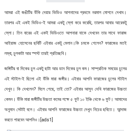
আমরা এই জঙীটির উঁকি দেয়ার ভিডিও আপনাদের প্রথমে নরমাল মোশনে দেখাব।
তারপর এই একই ভিডিও-ই আমরা একটু স্লো করে করেছি, তারপর আবার আরেকটু
স্লো। তিন বারের এই একই ভিডিওতে আপনারা যাকে দেখবেন তার সাথে ফারাজ
আইয়াজ হোসেনের ছবিটি এইবার একটু মেলান।কি চমকে গেলেন? ফারাজের মতই
লম্বা, চুলকাটা আর স্পস্ট তারই প্রতিচ্ছবি।
জঙ্গিটির বা দিকের চুল একটু ছাটা আর ডান দিকের চুল কম। সাম্প্রতিক সময়ের চুলের
এই স্টাইল-ই ছিলো এই উঁকি মারা জঙ্গীর। এইবার আপনি ফারাজের চুলের স্টাইল
দেখুন। কি দেখলেন? মিলে গেছে, তাই তো? এইবার আসুন দেখি ফারাজের উচ্চতা
কেমন। উঁকি মারা জঙ্গীটির উচ্চতা কমের পক্ষে ৫ ফুট ১০ ইঞ্চি থেকে ৬ ফুট। আমাদের
অনুমান সেটাই বলে। এইবার আপনি ফারাজের উচ্চতা দেখুন নিচের ছবিতে। আন্দাজ
করতে পারবেন আপনিও।[ads1]