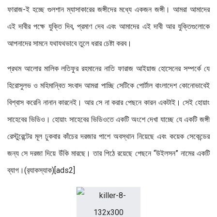
ফারাজ-ই হচ্ছে গুলশান ম্যাসাকারের জঙ্গীদের মধ্যে একজন জঙ্গী। আমরা আমাদের
এই দাবীর পক্ষে যুক্তি দিব, প্রমাণ দেব এবং আমাদের এই দাবী আর যুক্তিগুলোকে
আপনাদের সামনে যথাযথভাবে তুলে ধরার চেষ্টা করব।
প্রথম আলোর মালিক লতিফুর রহমানের নাতি ফারাজ আইয়াজ হোসেনের সম্পর্কে যে
হিরোসুলভ ও মহিমান্বিত সংবাদ আমরা পাচ্ছি সেটিকে পোর্টাল বাংলাদেশ কোনোভাবেই
বিশ্বাস করেনি নানান কারনেই। আর সে না করার পেছনে কারন একটাই। সেই হোয়াং
সাহেবের ভিডিও। হোয়াং সাহেবের ভিডিওতে একটি অংশে দেখা যাচ্ছে যে একটি জঙ্গী
রেস্টুরেন্টের মূল ঢুকবার কাঁচের দরজার পাশে অবস্থান নিয়েছে এবং কয়েক সেকেন্ডের
জন্য সে দরজা দিয়ে উঁকি মারছে। তার পিঠে রয়েছে পেছনে “উইলসন” নামের একটি
ব্যাগ।(র‍্যাকস্যাক)[ads2]