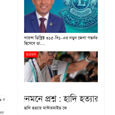
লায়ন্স ডিস্ট্রিক্ট ৩১৫-বি১-এর নতুন জেলা গভর্নর
হিসেবে ডা.…
SLIDER
0
হাদি হত্যার মাস্টারমাইন্ড কে
আহত