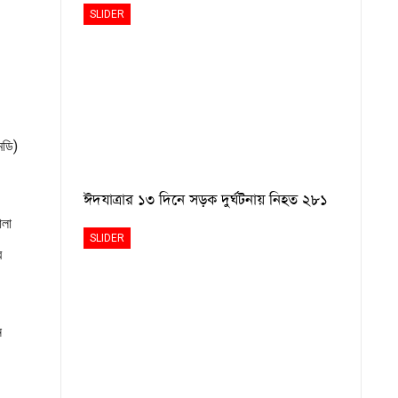
SLIDER
মডি)
ঈদযাত্রার ১৩ দিনে সড়ক দুর্ঘটনায় নিহত ২৮১
ালা
SLIDER
র
ন