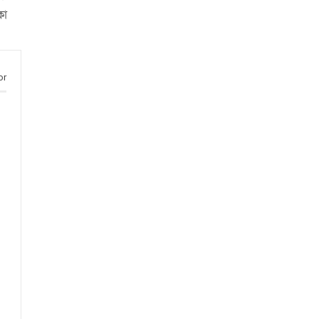
কা
or