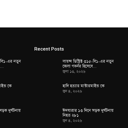
Recent Posts
১৫-বি১-এর নতুন
লায়ন্স ডিস্ট্রিক্ট ৩১৫-বি১-এর নতুন
বে…
জেলা গভর্নর হিসেবে…
জুলা ১৩, ২০২৬
াইন্ড কে
হাদি হত্যার মাস্টারমাইন্ড কে
জুন ৪, ২০২৬
সড়ক দুর্ঘটনায়
ঈদযাত্রার ১৩ দিনে সড়ক দুর্ঘটনায়
নিহত ২৮১
জুন ৪, ২০২৬