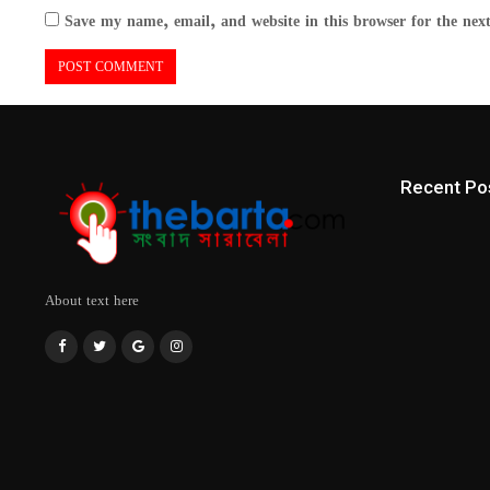
Save my name, email, and website in this browser for the nex
Recent Po
About text here