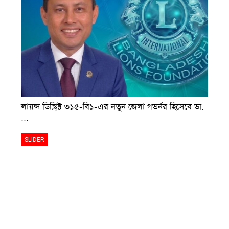
লায়ন্স ডিস্ট্রিক্ট ৩১৫-বি১-এর নতুন জেলা গভর্নর হিসেবে ডা.
…
SLIDER