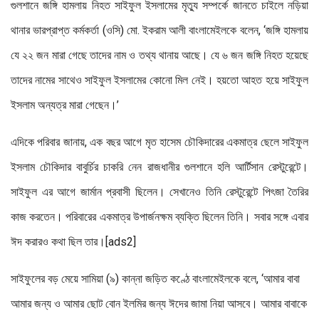
গুলশানে জঙ্গি হামলায় নিহত সাইফুল ইসলামের মৃত্যু সম্পর্কে জানতে চাইলে নড়িয়া
থানার ভারপ্রাপ্ত কর্মকর্তা (ওসি) মো. ইকরাম আলী বাংলামেইলকে বলেন, ‘জঙ্গি হামলায়
যে ২২ জন মারা গেছে তাদের নাম ও তথ্য থানায় আছে। যে ৬ জন জঙ্গি নিহত হয়েছে
তাদের নামের সাথেও সাইফুল ইসলামের কোনো মিল নেই। হয়তো আহত হয়ে সাইফুল
ইসলাম অন্যত্র মারা গেছেন।’
এদিকে পরিবার জানায়, এক বছর আগে মৃত হাসেম চৌকিদারের একমাত্র ছেলে সাইফুল
ইসলাম চৌকিদার বাবুর্চির চাকরি নেন রাজধানীর গুলশানে হলি আর্টিসান রেস্টুরেন্টে।
সাইফুল এর আগে জার্মান প্রবাসী ছিলেন। সেখানেও তিনি রেস্টুরেন্টে পিৎজা তৈরির
কাজ করতেন। পরিবারের একমাত্র উপার্জনক্ষম ব্যক্তি ছিলেন তিনি। সবার সঙ্গে এবার
ঈদ করারও কথা ছিল তার।[ads2]
সাইফুলের বড় মেয়ে সামিয়া (৯) কান্না জড়িত কণ্ঠে বাংলামেইলকে বলে, ‘আমার বাবা
আমার জন্য ও আমার ছোট বোন ইলমির জন্য ঈদের জামা নিয়া আসবে। আমার বাবাকে