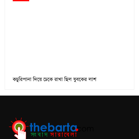
কচুরিপানা দিয়ে ঢেকে রাখা ছিল যুবকের লাশ