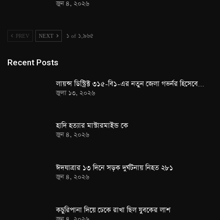
জুন ৪, ২০২৬
PREV
NEXT
১ of ১,৯৬৫
Recent Posts
লায়ন্স ডিস্ট্রিক্ট ৩১৫-বি১-এর নতুন জেলা গভর্নর হিসেবে…
জুলা ১৩, ২০২৬
হাদি হত্যার মাস্টারমাইন্ড কে
জুন ৪, ২০২৬
ঈদযাত্রার ১৩ দিনে সড়ক দুর্ঘটনায় নিহত ২৮১
জুন ৪, ২০২৬
কচুরিপানা দিয়ে ঢেকে রাখা ছিল যুবকের লাশ
জুন ৪, ২০২৬