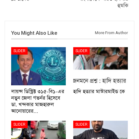
হুমকি
You Might Also Like
More From Author
SLIDER
SLIDER
লায়ন্স ডিস্ট্রিক্ট ৩১৫-বি১-এর
হাদি হত্যার মাস্টারমাইন্ড কে
নতুন জেলা গভর্নর হিসেবে
ডা. খন্দকার মাজহারুল
আনোয়ারের…
SLIDER
SLIDER