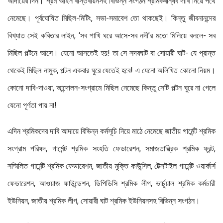
আদায়ের দিন। শ্রম ‍আইন বাস্তবায়নসহ বিভিন্ন সংগঠন শ্রমিকবান্ধব দাবি নিয়ে পথে
নেমেছে। পূর্বঘোষিত মিছিল-মিটিং, সভা-সমাবেশ তো থাকছেই। কিন্তু জীবনানন্দের
বিখ্যাত সেই কবিতার লাইন, ‘সব পাখি ঘরে আসে-সব নদী’র মতো মিলিয়ে বললে- সব
মিছিল পল্টনে আসে। যেনো আসতেই হয়! তা সে সদরঘাট বা সোয়ারী ঘাট- যে প্রান্ত
থেকেই মিছিল নামুক, পল্টন একবার ঘুরে যেতেই হবে! এ যেনো অলিখিত কোনো নিয়ম।
কোনো দাবি-দাওয়া, আন্দোলন-সংগ্রামে মিছিল নেমেছে কিন্তু সেটি পল্টন ঘুরে না গেলে
যেনো পূর্ণতা পায় না!
এদিন শ্রমিকদের দাবি আদায়ে বিভিন্ন কর্মসূচি নিয়ে মাঠে নেমেছে জাতীয় গার্মেন্ট শ্রমিক
সংগ্রাম পরিষদ, গার্মেন্ট শ্রমিক সংহতি ফেডারেশন, সমাজতান্ত্রিক শ্রমিক ফ্রন্ট,
সম্মিলিত গার্মেন্ট শ্রমিক ফেডারেশন, জাতীয় মুক্তি কাউন্সিল, টেক্সটাইল গার্মেন্ট ওয়ার্কার্স
ফেডারেশন, আওয়াজ ফাউন্ডেশন, ডিপিডিসি শ্রমিক লীগ, ভার্চুয়াল শ্রমিক কর্মচারী
ইউনিয়ন, জাতীয় শ্রমিক লীগ, সোয়ারী ঘাট শ্রমিক ইউনিয়নসহ বিভিন্ন সংগঠন।