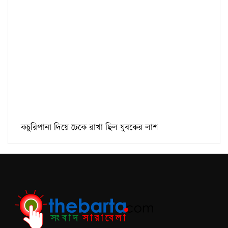
কচুরিপানা দিয়ে ঢেকে রাখা ছিল যুবকের লাশ