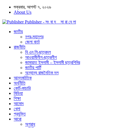
শুক্রবার, আগস্ট ৭, ২০২৬
About Us
Publisher - সং বা দ সা রা বে লা
জাতীয়
নগর-মহানগর
জেলা বার্তা
রাজনীতি
বি এন পি-ছাত্রদল
আওয়ামীলীগ-ছাত্রলীগ
জামায়াত ইসলামী – ইসলামী ছাত্রশিবির
জাতীয় পার্টি
অন্যান্য রাজনৈতিক দল
আন্তর্জাতিক
অর্থনীতি
কোর্ট-কাচারি
মিডিয়া
শিক্ষা
আমোদ
খেলা
প্রযুক্তি
আরো
অপরাধ