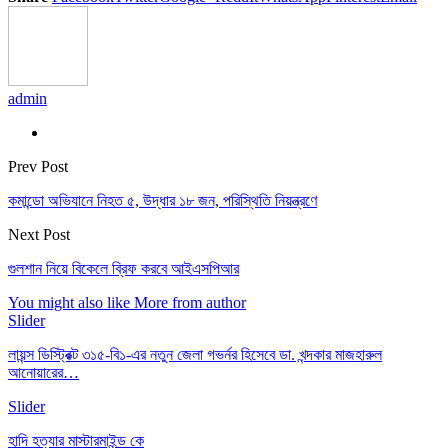
admin
Prev Post
কমান্ডো অভিযানে নিহত ৫, উদ্ধার ১৮ জন, পরিস্থিতি নিয়ন্ত্রণে
Next Post
গুলশান নিয়ে বিকেলে ব্রিফ করবে আইএসপিআর
You might also like
More from author
Slider
লায়ন্স ডিস্ট্রিক্ট ৩১৫-বি১-এর নতুন জেলা গভর্নর হিসেবে ডা. খন্দকার মাজহারুল
আনোয়ারের…
Slider
হাদি হত্যার মাস্টারমাইন্ড কে