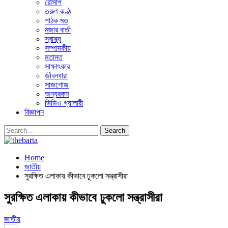
রেসিপি
তরুণ কণ্ঠ
পাঠক মত
মজার বার্তা
স্বাস্থ্য
সম্পাদকীয়
মতামত
সাক্ষাৎকার
জীবনধারা
সাজগোজ
অন্যরকম
ভিডিও গ্যালারী
বিজ্ঞাপন
Home
জাতীয়
সুরক্ষিত এলাকায় কীভাবে ঢুকলো সন্ত্রাসীরা
সুরক্ষিত এলাকায় কীভাবে ঢুকলো সন্ত্রাসীরা
জাতীয়