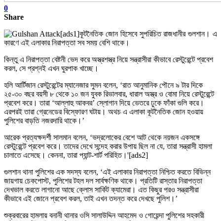
0
Share
[ads1]কূটনৈতিক জোন হিসেবে সুপরিচিত রাজধানীর গুলশান। এ
কারণে এই এলাকার নিরাপত্তা সব সময় বেশি থাকে।
কিন্তু এ নিরাপত্তা বেষ্টনী ভেদ করে অস্ত্রশস্ত্র নিয়ে সন্ত্রাসীরা কীভাবে রেস্টুরেন্টে প্রবেশ
করল, সে প্রশ্নই এখন ঘুরপাক খাচ্ছে।
হলি আর্টিজান রেস্টুরেন্টের ম্যানেজার সুমন বলেন, ‘রাত আনুমানিক পৌনে ৯ টার দিকে
২৫-৩০ বছর বয়সী ৮ থেকে ১০ জন যুবক রিভালবার, ধারাল অস্ত্র ও বোমা নিয়ে রেস্টুরেন্টে
প্রবেশ করে। তারা ‘আল্লাহু আকবর’ স্লোগান দিয়ে ভেতরে ঢুকে ফাঁকা গুলি করে।
এরপরই তারা গ্রেনেডের বিস্ফোরণ ঘটায়। অথচ এ এলাকা কূটনৈতিক জোন হওয়ায়
পুলিশের বাড়তি নজরদারি থাকে।’
আরেক প্রত্যক্ষদর্শী সালমান বলেন, ‘ভদ্রলোকের বেশে আট থেকে নয়জন একসঙ্গে
রেস্টুরেন্টে প্রবেশ করে। তাদের দেখে সন্দেহ করার উপায় ছিল না যে, তারা সন্ত্রাসী হামলা
চালাতে এসেছে। কেননা, তারা প্যান্ট-শার্ট পরিহিত।'[ads2]
গুলশান থানা পুলিশের এক সদস্য বলেন, ‘এই এলাকার নিরাপত্তা নিশ্চিত করতে বিভিন্ন
জায়গায় চেকপোস্ট, পুলিশের টহল দল সার্বক্ষণিক থাকে। প্রতিটি রাস্তার নিরাপত্তা
দেখভাল করতে লাগানো আছে ক্লোস সার্কিট ক্যামেরা। এত কিছুর পরও সন্ত্রাসীরা
কীভাবে এই জোনে প্রবেশ করল, তাই এখন তদন্ত করে দেখছে পুলিশ।’
শুক্রবারের হামলায় বনানী থানার ওসি সালাউদ্দিন আহমেদ ও গোয়েন্দা পুলিশের সহকারী