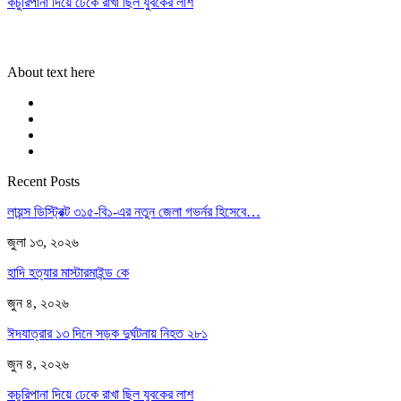
কচুরিপানা দিয়ে ঢেকে রাখা ছিল যুবকের লাশ
About text here
Recent Posts
লায়ন্স ডিস্ট্রিক্ট ৩১৫-বি১-এর নতুন জেলা গভর্নর হিসেবে…
জুলা ১৩, ২০২৬
হাদি হত্যার মাস্টারমাইন্ড কে
জুন ৪, ২০২৬
ঈদযাত্রার ১৩ দিনে সড়ক দুর্ঘটনায় নিহত ২৮১
জুন ৪, ২০২৬
কচুরিপানা দিয়ে ঢেকে রাখা ছিল যুবকের লাশ