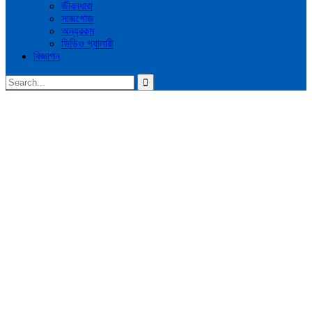
জীবনধারা
সাজগোজ
অন্যরকম
ভিডিও গ্যালারী
বিজ্ঞাপন