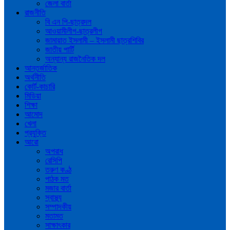
জেলা বার্তা
রাজনীতি
বি এন পি-ছাত্রদল
আওয়ামীলীগ-ছাত্রলীগ
জামায়াত ইসলামী – ইসলামী ছাত্রশিবির
জাতীয় পার্টি
অন্যান্য রাজনৈতিক দল
আন্তর্জাতিক
অর্থনীতি
কোর্ট-কাচারি
মিডিয়া
শিক্ষা
আমোদ
খেলা
প্রযুক্তি
আরো
অপরাধ
রেসিপি
তরুণ কণ্ঠ
পাঠক মত
মজার বার্তা
স্বাস্থ্য
সম্পাদকীয়
মতামত
সাক্ষাৎকার