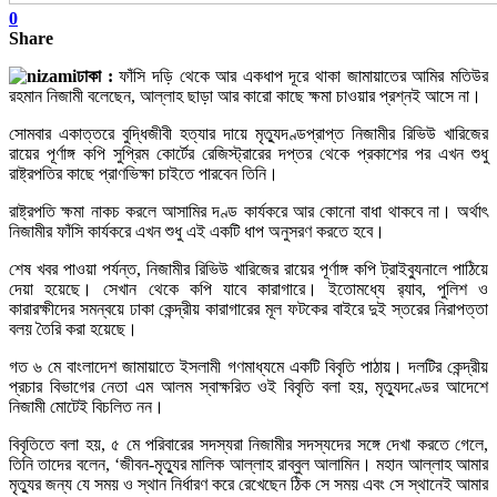
0
Share
ঢাকা :
ফাঁসি দড়ি থেকে আর একধাপ দূরে থাকা জামায়াতের আমির মতিউর
রহমান নিজামী বলেছেন, আল্লাহ ছাড়া আর কারো কাছে ক্ষমা চাওয়ার প্রশ্নই আসে না।
সোমবার একাত্তরে বুদ্ধিজীবী হত্যার দায়ে মৃত্যুদণ্ডপ্রাপ্ত নিজামীর রিভিউ খারিজের
রায়ের পূর্ণাঙ্গ কপি সুপ্রিম কোর্টের রেজিস্ট্রারের দপ্তর থেকে প্রকাশের পর এখন শুধু
রাষ্ট্রপতির কাছে প্রাণভিক্ষা চাইতে পারবেন তিনি।
রাষ্ট্রপতি ক্ষমা নাকচ করলে আসামির দণ্ড কার্যকরে আর কোনো বাধা থাকবে না। অর্থাৎ
নিজামীর ফাঁসি কার্যকরে এখন শুধু এই একটি ধাপ অনুসরণ করতে হবে।
শেষ খবর পাওয়া পর্যন্ত, নিজামীর রিভিউ খারিজের রায়ের পূর্ণাঙ্গ কপি ট্রাইব্যুনালে পাঠিয়ে
দেয়া হয়েছে। সেখান থেকে কপি যাবে কারাগারে। ইতোমধ্যে র‌্যাব, পুলিশ ও
কারারক্ষীদের সমন্বয়ে ঢাকা কেন্দ্রীয় কারাগারের মূল ফটকের বাইরে দুই স্তরের নিরাপত্তা
বলয় তৈরি করা হয়েছে।
গত ৬ মে বাংলাদেশ জামায়াতে ইসলামী গণমাধ্যমে একটি বিবৃতি পাঠায়। দলটির কেন্দ্রীয়
প্রচার বিভাগের নেতা এম আলম স্বাক্ষরিত ওই বিবৃতি বলা হয়, মৃত্যুদণ্ডের আদেশে
নিজামী মোটেই বিচলিত নন।
বিবৃতিতে বলা হয়, ৫ মে পরিবারের সদস্যরা নিজামীর সদস্যদের সঙ্গে দেখা করতে গেলে,
তিনি তাদের বলেন, ‘জীবন-মৃত্যুর মালিক আল্লাহ রাব্বুল আলামিন। মহান আল্লাহ আমার
মৃত্যুর জন্য যে সময় ও স্থান নির্ধারণ করে রেখেছেন ঠিক সে সময় এবং সে স্থানেই আমার