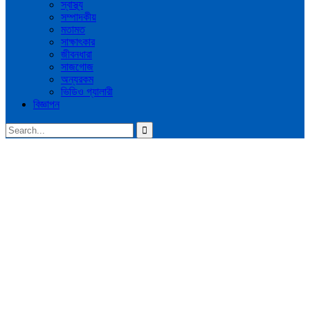
স্বাস্থ্য
সম্পাদকীয়
মতামত
সাক্ষাৎকার
জীবনধারা
সাজগোজ
অন্যরকম
ভিডিও গ্যালারী
বিজ্ঞাপন