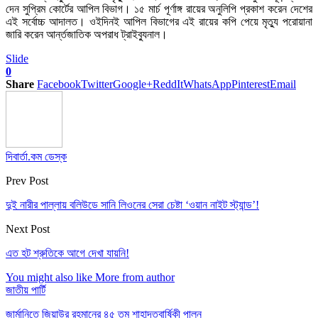
দেন সুপ্রিম কোর্টের আপিল বিভাগ। ১৫ মার্চ পূর্ণাঙ্গ রায়ের অনুলিপি প্রকাশ করেন দেশের
এই সর্বোচ্চ আদালত। ওইদিনই আপিল বিভাগের এই রায়ের কপি পেয়ে মৃত্যু পরোয়ানা
জারি করেন আর্ন্তজাতিক অপরাধ ট্রাইব্যুনাল।
Slide
0
Share
Facebook
Twitter
Google+
ReddIt
WhatsApp
Pinterest
Email
দিবার্তা.কম ডেস্ক
Prev Post
দুই নারীর পাল্লায় বলিউডে সানি লিওনের সেরা চেষ্টা ‘ওয়ান নাইট স্ট্যান্ড’!
Next Post
এত হট শ্রুতিকে আগে দেখা যায়নি!
You might also like
More from author
জাতীয় পার্টি
জার্মানিতে জিয়াউর রহমানের ৪৫ তম শাহাদতবার্ষিকী পালন