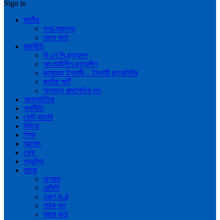
Sign in
জাতীয়
নগর-মহানগর
জেলা বার্তা
রাজনীতি
বি এন পি-ছাত্রদল
আওয়ামীলীগ-ছাত্রলীগ
জামায়াত ইসলামী – ইসলামী ছাত্রশিবির
জাতীয় পার্টি
অন্যান্য রাজনৈতিক দল
আন্তর্জাতিক
অর্থনীতি
কোর্ট-কাচারি
মিডিয়া
শিক্ষা
আমোদ
খেলা
প্রযুক্তি
আরো
অপরাধ
রেসিপি
তরুণ কণ্ঠ
পাঠক মত
মজার বার্তা