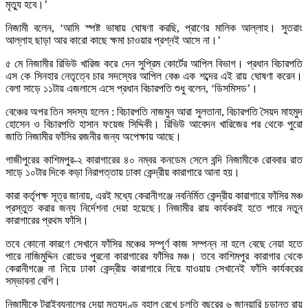
মৃত্যু হবে।’
নিজামী বলেন, ‘আমি স্পষ্ট ভাষায় ঘোষণা করছি, প্রাণের মালিক আল্লাহ। সুতরাং
আল্লাহ ছাড়া আর কারো কাছে ক্ষমা চাওয়ার প্রশ্নই আসে না।’
৫ মে নিজামীর রিভিউ খারিজ করে দেন সুপ্রিম কোর্টের আপিল বিভাগ। প্রধান বিচারপতি
এস কে সিনহার নেতৃত্বে চার সদস্যের আপিল বেঞ্চ এক শব্দের এই রায় ঘোষণা করেন।
বেলা সাড়ে ১১টায় এজলাসে এসে প্রধান বিচারপতি শুধু বলেন, ‘ডিসমিসড’।
বেঞ্চের অপর তিন সদস্য হলেন : বিচারপতি নাজমুন আরা সুলতানা, বিচারপতি সৈয়দ মাহমুদ
হোসেন ও বিচারপতি হাসান ফয়েজ সিদ্দিকী। রিভিউ আবেদন খারিজের পর থেকে পুরো
জাতি নিজামীর ফাঁসির রজনীর জন্য অপেক্ষায় আছে।
গাজীপুরের কাশিমপুর-২ কারাগারের ৪০ নম্বর কনডেম সেলে বন্দি নিজামীকে রোববার রাত
সাড়ে ১০টার দিকে কড়া নিরাপত্তায় ঢাকা কেন্দ্রীয় কারাগারে আনা হয়।
কারা কর্তৃপক্ষ সূত্র জানায়, এরই মধ্যে কেরানীগঞ্জে নবনির্মিত কেন্দ্রীয় কারাগারে ফাঁসির মঞ্চ
প্রস্তুত করার জন্য নির্দেশনা দেয়া হয়েছে। নিজামীর রায় কার্যকরই হতে পারে নতুন
কারাগারের প্রথম ফাঁসি।
তবে কোনো কারণে সেখানে ফাঁসির মঞ্চের সম্পূর্ণ কাজ সম্পন্ন না হলে বেছে নেয়া হতে
পারে নাজিমুদ্দিন রোডের পুরনো কারাগারের ফাঁসির মঞ্চ। তবে কাশিমপুর কারাগার থেকে
কেরানীগঞ্জে না নিয়ে ঢাকা কেন্দ্রীয় কারাগারে নিয়ে যাওয়ায় সেখানেই ফাঁসি কার্যকরের
সম্ভাবনা বেশি।
নিজামীকে ট্রাইব্যুনালের দেয়া মৃত্যুদণ্ড বহাল রেখে চলতি বছরের ৬ জানুয়ারি চূড়ান্ত রায়