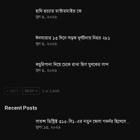
হাদি হত্যার মাস্টারমাইন্ড কে
জুন ৪, ২০২৬
ঈদযাত্রার ১৩ দিনে সড়ক দুর্ঘটনায় নিহত ২৮১
জুন ৪, ২০২৬
কচুরিপানা দিয়ে ঢেকে রাখা ছিল যুবকের লাশ
জুন ৪, ২০২৬
PREV
NEXT
১ of ১,৯৬৫
Recent Posts
লায়ন্স ডিস্ট্রিক্ট ৩১৫-বি১-এর নতুন জেলা গভর্নর হিসেবে…
জুলা ১৩, ২০২৬