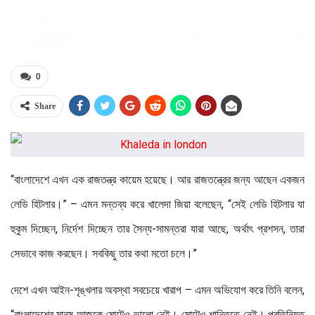
0
Share
“বাংলাদেশে এখন এক রাজতন্ত্র কায়েম হয়েছে। আর রাজতন্ত্রের জন্য আছেন একজন
লেডি হিটলার।” – এমন মন্তব্য করে খালেদা জিয়া বলেছেন, “সেই লেডি হিটলার যা
হুকুম দিচ্ছেন, নির্দেশ দিচ্ছেন তার সৈন্য-সামন্তরা যারা আছে, অর্থাৎ প্রশসন, তারা
সেভাবে কাজ করছেন। সবকিছু তার কথা মতো চলে।”
দেশে এখন আইন-শৃঙ্খলার অবস্থা সবচেয়ে খারাপ – এমন অভিযোগ করে তিনি বলেন,
“বাংলাদেশের মানুষ আজকে মোটেও ভালো নেই। মোটেও শান্তিতে নেই। প্রতিনিয়ত