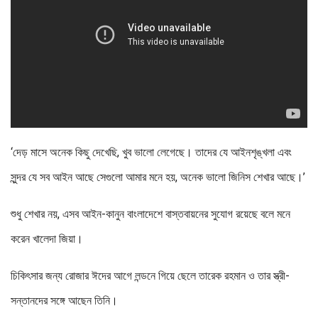
‘দেড় মাসে অনেক কিছু দেখেছি, খুব ভালো লেগেছে। তাদের যে আইনশৃঙ্খলা এবং
সুন্দর যে সব আইন আছে সেগুলো আমার মনে হয়, অনেক ভালো জিনিস শেখার আছে।’
শুধু শেখার নয়, এসব আইন-কানুন বাংলাদেশে বাস্তবায়নের সুযোগ রয়েছে বলে মনে
করেন খালেদা জিয়া।
চিকিৎসার জন্য রোজার ঈদের আগে লন্ডনে গিয়ে ছেলে তারেক রহমান ও তার স্ত্রী-
সন্তানদের সঙ্গে আছেন তিনি।