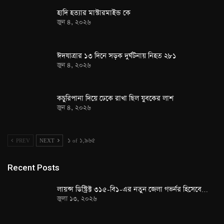
হাদি হত্যার মাস্টারমাইন্ড কে
জুন ৪, ২০২৬
ঈদযাত্রার ১৩ দিনে সড়ক দুর্ঘটনায় নিহত ২৮১
জুন ৪, ২০২৬
কচুরিপানা দিয়ে ঢেকে রাখা ছিল যুবকের লাশ
জুন ৪, ২০২৬
PREV
NEXT
১ of ১,৯৬৫
Recent Posts
লায়ন্স ডিস্ট্রিক্ট ৩১৫-বি১-এর নতুন জেলা গভর্নর হিসেবে…
জুলা ১৩, ২০২৬