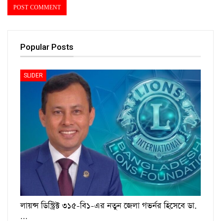
Popular Posts
SLIDER
লায়ন্স ডিস্ট্রিক্ট ৩১৫-বি১-এর নতুন জেলা গভর্নর হিসেবে ডা.
…