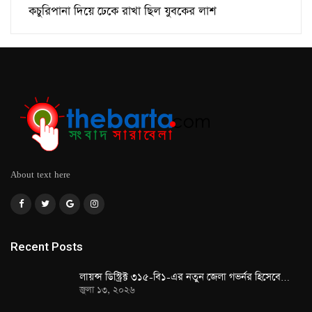
কচুরিপানা দিয়ে ঢেকে রাখা ছিল যুবকের লাশ
About text here
Recent Posts
লায়ন্স ডিস্ট্রিক্ট ৩১৫-বি১-এর নতুন জেলা গভর্নর হিসেবে…
জুলা ১৩, ২০২৬