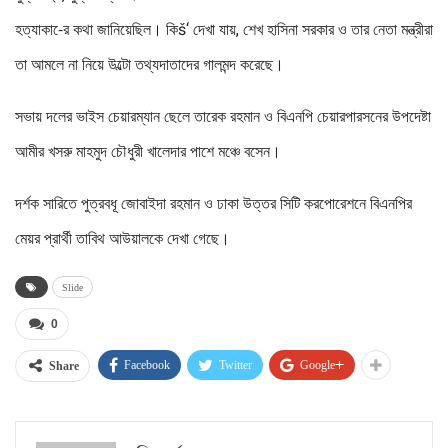
হত্যাকা-ের কথা জানিয়েছিল। কিš‘ দেখা যায়, শেখ হাসিনা সরকার ও তার নেতা মন্ত্রীরা
তা আমলে না নিয়ে উল্টো তথ্যদাতাদের গালমন্দ করেছে।
সভায় দলের ভাইস চেয়ারম্যান ছেলে তারেক রহমান ও বিএনপি চেয়ারপারসনের উপদেষ্টা
আমীর খসরু মাহমুদ চৌধুরী খালেদার পাশে মঞ্চে বসেন।
দর্শক সারিতে পুত্রবধূ জোবাইদা রহমান ও ঢাকা উত্তর সিটি করপোরেশনে বিএনপির
মেয়র প্রার্থী তাবিথ আউয়ালকে দেখা গেছে।
Slide
0
Facebook
Twitter
Google+
Share