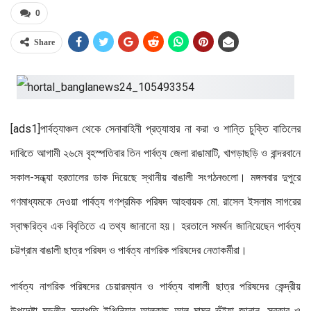
0
Share
[ads1]পার্বত্যাঞ্চল থেকে সেনাবাহিনী প্রত্যাহার না করা ও শান্তি চুক্তি বাতিলের
দাবিতে আগামী ২৬মে বৃহস্পতিবার তিন পার্বত্য জেলা রাঙামাটি, খাগড়াছড়ি ও বান্দরবানে
সকাল-সন্ধ্যা হরতালের ডাক দিয়েছে স্থানীয় বাঙালী সংগঠনগুলো। মঙ্গলবার দুপুরে
গণমাধ্যমকে দেওয়া পার্বত্য গণশ্রমিক পরিষদ আহবায়ক মো. রাসেল ইসলাম সাগরের
স্বাক্ষরিত্ব এক বিবৃতিতে এ তথ্য জানানো হয়। হরতালে সমর্থন জানিয়েছেন পার্বত্য
চট্টগ্রাম বাঙালী ছাত্র পরিষদ ও পার্বত্য নাগরিক পরিষদের নেতাকর্মীরা।
পার্বত্য নাগরিক পরিষদের চেয়ারম্যান ও পার্বত্য বাঙ্গালী ছাত্র পরিষদের কেন্দ্রীয়
উপদেষ্টা মন্ডলীর সভাপতি ইঞ্জিনিয়ার আলকাছ আল মামুন ভুঁইয়া জানান, সরকার ও