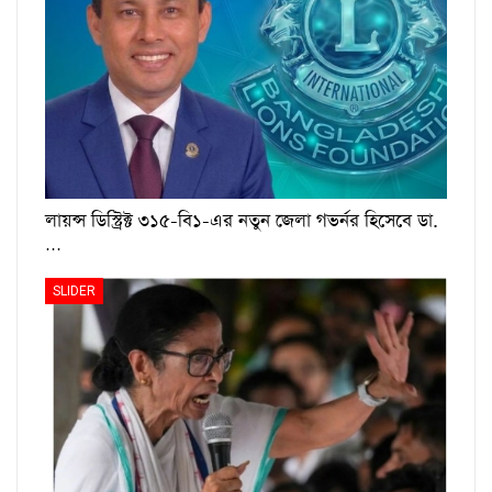
লায়ন্স ডিস্ট্রিক্ট ৩১৫-বি১-এর নতুন জেলা গভর্নর হিসেবে ডা.
…
SLIDER