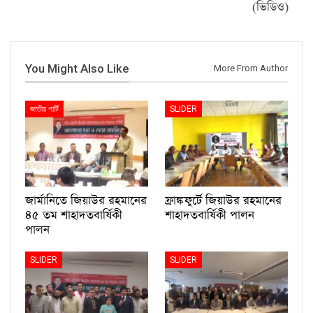
(ভিডিও)
You Might Also Like
More From Author
জাতীয় পার্টি
SLIDER
জার্মানিতে জিয়াউর রহমানের
ফ্রাঙ্কফুর্টে জিয়াউর রহমানের
৪৫ তম শাহাদতবার্ষিকী
শাহাদতবার্ষিকী পালন
পালন
SLIDER
SLIDER