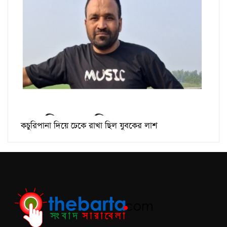
কচুরিপানা দিয়ে ঢেকে রাখা ছিল যুবকের লাশ