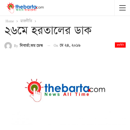
Home
রাজনীতি
২৬মে হরতালের ডাক
On
মে ২৪, ২০১৬
By
দিবার্তা.কম ডেস্ক
রাজনীতি