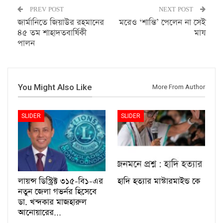
PREV POST
NEXT POST
জার্মানিতে জিয়াউর রহমানের
মরেও ‘শান্তি’ পেলেন না সেই
৪৫ তম শাহাদতবার্ষিকী
মায
পালন
You Might Also Like
More From Author
SLIDER
SLIDER
লায়ন্স ডিস্ট্রিক্ট ৩১৫-বি১-এর
হাদি হত্যার মাস্টারমাইন্ড কে
নতুন জেলা গভর্নর হিসেবে
ডা. খন্দকার মাজহারুল
আনোয়ারের…