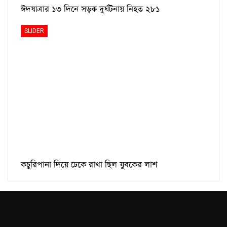
ঈদযাত্রার ১৩ দিনে সড়ক দুর্ঘটনায় নিহত ২৮১
SLIDER
কচুরিপানা দিয়ে ঢেকে রাখা ছিল যুবকের লাশ