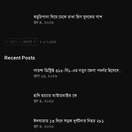
কচুরিপানা দিয়ে ঢেকে রাখা ছিল যুবকের লাশ
জুন ৪, ২০২৬
PREV
NEXT
১ of ১,৯৬৫
Recent Posts
লায়ন্স ডিস্ট্রিক্ট ৩১৫-বি১-এর নতুন জেলা গভর্নর হিসেবে…
জুলা ১৩, ২০২৬
হাদি হত্যার মাস্টারমাইন্ড কে
জুন ৪, ২০২৬
ঈদযাত্রার ১৩ দিনে সড়ক দুর্ঘটনায় নিহত ২৮১
জুন ৪, ২০২৬