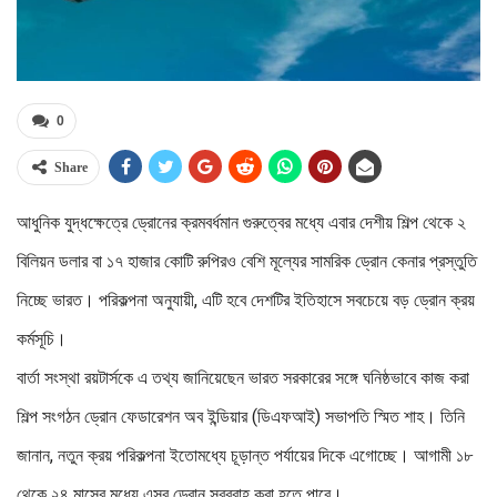
0
Share
আধুনিক যুদ্ধক্ষেত্রে ড্রোনের ক্রমবর্ধমান গুরুত্বের মধ্যে এবার দেশীয় শিল্প থেকে ২
বিলিয়ন ডলার বা ১৭ হাজার কোটি রুপিরও বেশি মূল্যের সামরিক ড্রোন কেনার প্রস্তুতি
নিচ্ছে ভারত। পরিকল্পনা অনুযায়ী, এটি হবে দেশটির ইতিহাসে সবচেয়ে বড় ড্রোন ক্রয়
কর্মসূচি।
বার্তা সংস্থা রয়টার্সকে এ তথ্য জানিয়েছেন ভারত সরকারের সঙ্গে ঘনিষ্ঠভাবে কাজ করা
শিল্প সংগঠন ড্রোন ফেডারেশন অব ইন্ডিয়ার (ডিএফআই) সভাপতি স্মিত শাহ। তিনি
জানান, নতুন ক্রয় পরিকল্পনা ইতোমধ্যে চূড়ান্ত পর্যায়ের দিকে এগোচ্ছে। আগামী ১৮
থেকে ২৪ মাসের মধ্যে এসব ড্রোন সরবরাহ করা হতে পারে।