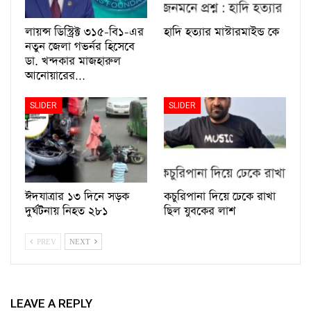
লায়ন্স ডিস্ট্রিক্ট ৩১৫-বি১-এর
হাদি হত্যার মাস্টারমাইন্ড কে
নতুন জেলা গভর্নর হিসেবে
ডা. খন্দকার মাজহারুল
আনোয়ারের…
SLIDER
SLIDER
ঈদযাত্রার ১৩ দিনে সড়ক
কচুরিপানা দিয়ে ঢেকে রাখা
দুর্ঘটনায় নিহত ২৮১
ছিল যুবকের লাশ
PREV
NEXT
LEAVE A REPLY