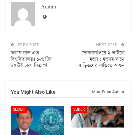
Admin
PREV POST
NEXT POST
ঢাকায় কেন এত
সোনারগাঁওয়ে ২ ভাইকে
বিশ্ববিদ্যালয়ঃ ১৫৮টির
হত্যা : হত্যার সাথে
৮৫টিই ঢাকা বিভাগে
জড়িতদের বাড়িতে আগুন
You Might Also Like
More From Author
SLIDER
SLIDER