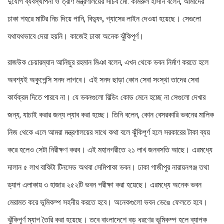
দুর্যোগ ব্যবস্থাপনা ও ত্রাণ মন্ত্রণালয়ের সচিব মো. কামরুল হাসান বলেন, আমাদের
ঢাকা শহরে মাটির নিচ দিয়ে পানি, বিদ্যুৎ, গ্যাসের লাইন দেওয়া হয়েছে। সেগুলো
যথাযথভাবে দেয়া হয়নি। কাজেই ঢাকা অনেক ঝুঁকিপূর্ণ।
রাজউক চেয়ারম্যান আনিছুর রহমান মিঞা বলেন, এখন থেকে ভবন নির্মাণ করতে হলে
অবশ্যই অকুপেন্সি সনদ লাগবে। এই সনদ ছাড়া কোন সেবা সংস্থা তাদের সেবা
কার্যক্রম দিতে পারবে না। যে ভবনগুলো বিল্ডিং কোড মেনে হচ্ছে না সেগুলো দেখার
জন্য, যাচাই করার জন্য ল্যাব করা হচ্ছে। তিনি বলেন, কোন বেসরকারি ভবনের মালিক
নিজ থেকে এলে আমরা মন্ত্রণালয়ের সাথে কথা বলে ঝুঁকিপূর্ণ হলে সরকারের টাকা ব্যয়
করে হলেও সেটা নিরীক্ষণ করব। এই মহানগরীতে ২১ লাখ জনবসতি আছে। এরমধ্যে
দালান ৫ লাখ বাকিটা টিনসেড অথবা সেমিপাকা ভবন। ঢাকা গাজীপুর নারায়নগঞ্জ তথা
ড্যাপ এলাকায় ৩ হাজার ২৫২টি ভবন পরীক্ষা করা হয়েছে। এরমধ্যে অনেক ভবন
মেরামত করে ভূমিকম্প সহনীয় করতে হবে। অনেকগুলো ভবন ভেঙে ফেলতে হবে।
ঝুঁকিপূর্ণ ম্যাপ তৈরি করা হয়েছে। তবে বাংলাদেশে বড় ধরণের ভূমিকম্প হলে ব্যাপক