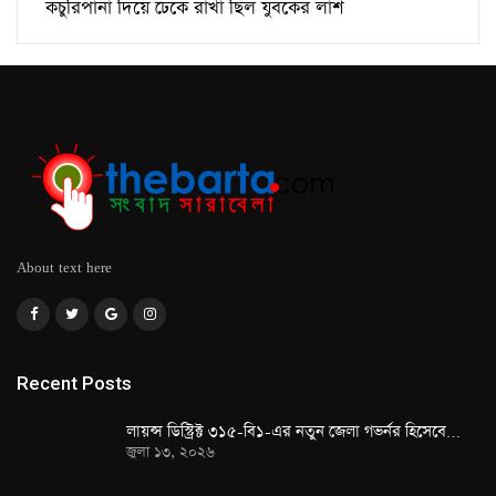
কচুরিপানা দিয়ে ঢেকে রাখা ছিল যুবকের লাশ
About text here
Recent Posts
লায়ন্স ডিস্ট্রিক্ট ৩১৫-বি১-এর নতুন জেলা গভর্নর হিসেবে…
জুলা ১৩, ২০২৬