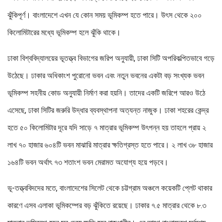
ঝুঁকিপূর্ণ। বাংলাদেশে এখন যে কোন সময় ভূমিকম্প হতে পারে। উৎস থেকে ২০০
কিলোমিটারের মধ্যে ভূমিকম্প হলে ঝুঁকি থাকে।
ঢাকা বিশ্ববিদ্যালয়ের ভূতত্ত্ব বিভাগের জরিপ অনুযায়ী, ঢাকা সিটি অপরিকল্পিতভাবে গড়ে
উঠেছে। ঢাকার অধিকাংশ পুরোনো ভবন এবং নতুন ভবনের একটা বড় সংখ্যক ভবন
ভূমিকম্প সহনীয় কোড অনুযায়ী নির্মাণ করা হয়নি। তাদের একটি জরিপে আরও উঠে
এসেছে, ঢাকা সিটির জরুরি উদ্ধার ব্যবস্থাপনা অত্যন্ত নাজুক। ঢাকা শহরের কেন্দ্র
হতে ৫০ কিলোমিটার দূরে যদি সাড়ে ৭ মাত্রার ভূমিকম্প উৎপন্ন হয় তাহলে প্রায় ২
লাখ ৭০ হাজার ৬০৪টি ভবন মাঝারি মাত্রার ক্ষতিগ্রস্ত হতে পারে। ২ লাখ ৩৮ হাজার
১৬৪টি ভবন অর্থাৎ ৭৩ শতাংশ ভবন মেরামত অযোগ্য হয়ে পড়বে।
ভূ-তত্ত্ববিদদের মতে, বাংলাদেশের সিলেট থেকে চট্টগ্রাম অঞ্চলে কয়েকটি প্লেট থাকার
কারণে এসব এলাকা ভূমিকম্পের বড় ঝুঁকিতে রয়েছে। ঢাকার ৭.৫ মাত্রার থেকে ৮.৩