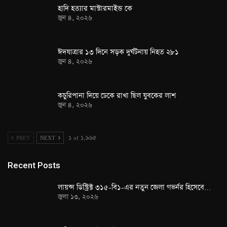
হাদি হত্যার মাস্টারমাইন্ড কে
জুন ৪, ২০২৬
ঈদযাত্রার ১৩ দিনে সড়ক দুর্ঘটনায় নিহত ২৮১
জুন ৪, ২০২৬
কচুরিপানা দিয়ে ঢেকে রাখা ছিল যুবকের লাশ
জুন ৪, ২০২৬
PREV
NEXT
১ of ১,৯৬৫
Recent Posts
লায়ন্স ডিস্ট্রিক্ট ৩১৫-বি১-এর নতুন জেলা গভর্নর হিসেবে…
জুলা ১৩, ২০২৬