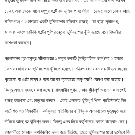
মাত্রার ভূমিকম্প হলে সব চেয়ে ক্ষতি হবে রাজধানীর। এর আগে বাংলাদেশে সর্বশেষ
১৮২২ এবং ১৯১৮ সালে মধুপুর ফল্টে বড় ভূমিকম্প হয়েছিল। ১৮৮৫ সালে ঢাকার কাছে
মানিকগঞ্জে ৭.৫ মাত্রার একটি ভূমিকম্পের ইতিহাস রয়েছে। তা ছাড়া সুনামগঞ্জ,
জাফলং অংশে ডাউকি ফল্টের পূর্বপ্রান্তেও ভূমিকম্পের ঝুঁকি রয়েছে বলে বিজ্ঞানীরা
আশঙ্কা করছেন।
প্রশাসনের প্রাণকেন্দ্র সচিবালয়ের ১ নম্বর ভবনটি (মন্ত্রিপরিষদ ভবন)সহ ২ হাজার
৮০০ সরকারি ভবন ভূমিকম্পের ঝুঁকিতে রয়েছে। মন্ত্রিপরিষদ ভবন ভবনটি ৬৭ বছরের
পুরোনো, যা এরই মধ্যে ৪ বছর আগেই ব্যবহারের অনুপযোগী ঘোষণা করা হয়েছে।
কিন্তু এখনো ব্যবহার করা হচ্ছে। রাজধানীর পুরান ঢাকায় ঝুঁকিপূর্ণ ভবনে এক সাথেই
চলছে কারখানা এবং মানুষের বসবাস। একই এলাকায় ঝুঁকিপূর্ণ শিক্ষা প্রতিষ্ঠানেই দিন
কাটে শত শত শিক্ষার্থীর। কর্মব্যস্ত মতিঝিলের বাণিজ্যিক এলাকাতেও মৃত্যুদূত হয়ে
দাঁড়িয়ে আছে বহু ঝুঁকিপূর্ণ ভবন। কিন্তু এসব নিয়ে কর্তৃপক্ষের কোনো উদ্যোগ নেই।
রাজধানীতে যেভাবে অপরিকল্পিত ভবন গড়ে উঠেছে, তাতে ভূমিকম্পের মতো দুর্যোগে কি