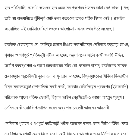
হবে পরিস্থিতি, কতোটা ভয়ংকর হবে এমন সব প্রশ্নের উত্তর জানা নেই কারও। শুধু
তাই নয় রাজধানীতে ঝুঁকিপূর্ণ মোট ভবন কতগুলো তারও সঠিক হিসাব নেই। রাজউক
আয়োজিত এই সেমিনারে বিশেষজ্ঞদের আলোচনায় এসব তথ্য উঠে এসেছে।
রাজউক চেয়ারম্যান মো. আনিছুর রহমান মিঞার সভাপতিত্বে সেমিনারে বক্তব্য রাখেন,
গৃহায়ন ও গণপূর্ত প্রতিমন্ত্রী শরীফ আহমেদ, মন্ত্রণালয়ের সচিব কাজী ওয়াছি উদ্দিন,
দুর্যোগ ব্যবস্থাপনা ও ত্রাণ মন্ত্রণালয়ের সচিব মো. কামরুল হাসান, রাজউকের সাবেক
চেয়ারম্যান প্রকৌশলী নূরুল হুদা ও সুলতান আহমেদ, বিশ্বব্যাংকের সিনিয়র ডিজাস্টার
রিস্ক ম্যানেজমেন্ট স্পেশালিস্ট স্বর্ণা কাজী, আরবান রেজিলিয়েন্স প্রকল্পের (ইউআরপি)
পরিচালক আব্দুল লতিফ হেলালী, রিহ্যাব ভাইস প্রেসিডেন্ট-১ কামাল মাহমুদ প্রমুখ।
সেমিনারে কী-নোট উপস্থাপন করেন অধ্যাপক মেহেদী আহমেদ আনসারী।
সেমিনারে গৃহায়ন ও গণপূর্ত প্রতিমন্ত্রী শরীফ আহমেদ বলেন, ভবন নির্মাণে বিল্ডিং কোড
এর বিধান অবশ্যই মেনে নিতে হবে। সেই বিধানের আলোকে ভবন নির্মাণ করতে হবে।