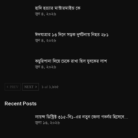
হাদি হত্যার মাস্টারমাইন্ড কে
জুন ৪, ২০২৬
ঈদযাত্রার ১৩ দিনে সড়ক দুর্ঘটনায় নিহত ২৮১
জুন ৪, ২০২৬
কচুরিপানা দিয়ে ঢেকে রাখা ছিল যুবকের লাশ
জুন ৪, ২০২৬
PREV
NEXT
১ of ১,৯৬৫
Recent Posts
লায়ন্স ডিস্ট্রিক্ট ৩১৫-বি১-এর নতুন জেলা গভর্নর হিসেবে…
জুলা ১৩, ২০২৬