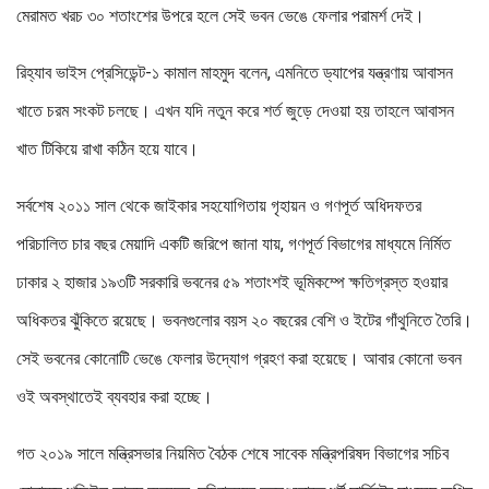
মেরামত খরচ ৩০ শতাংশের উপরে হলে সেই ভবন ভেঙে ফেলার পরামর্শ দেই।
রিহ্যাব ভাইস প্রেসিডেন্ট-১ কামাল মাহমুদ বলেন, এমনিতে ড্যাপের যন্ত্রণায় আবাসন
খাতে চরম সংকট চলছে। এখন যদি নতুন করে শর্ত জুড়ে দেওয়া হয় তাহলে আবাসন
খাত টিকিয়ে রাখা কঠিন হয়ে যাবে।
সর্বশেষ ২০১১ সাল থেকে জাইকার সহযোগিতায় গৃহায়ন ও গণপূর্ত অধিদফতর
পরিচালিত চার বছর মেয়াদি একটি জরিপে জানা যায়, গণপূর্ত বিভাগের মাধ্যমে নির্মিত
ঢাকার ২ হাজার ১৯৩টি সরকারি ভবনের ৫৯ শতাংশই ভূমিকম্পে ক্ষতিগ্রস্ত হওয়ার
অধিকতর ঝুঁকিতে রয়েছে। ভবনগুলোর বয়স ২০ বছরের বেশি ও ইটের গাঁথুনিতে তৈরি।
সেই ভবনের কোনোটি ভেঙে ফেলার উদ্যোগ গ্রহণ করা হয়েছে। আবার কোনো ভবন
ওই অবস্থাতেই ব্যবহার করা হচ্ছে।
গত ২০১৯ সালে মন্ত্রিসভার নিয়মিত বৈঠক শেষে সাবেক মন্ত্রিপরিষদ বিভাগের সচিব