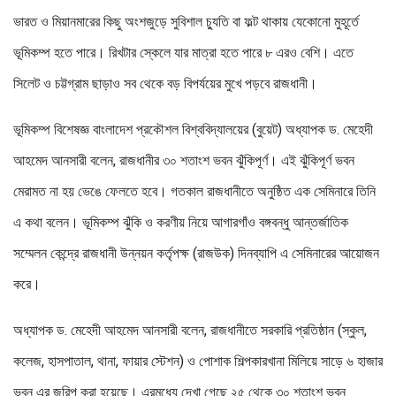
ভারত ও মিয়ানমারের কিছু অংশজুড়ে সুবিশাল চ্যুতি বা ফল্ট থাকায় যেকোনো মুহূর্তে
ভূমিকম্প হতে পারে। রিখটার স্কেলে যার মাত্রা হতে পারে ৮ এরও বেশি। এতে
সিলেট ও চট্টগ্রাম ছাড়াও সব থেকে বড় বিপর্যয়ের মুখে পড়বে রাজধানী।
ভূমিকম্প বিশেষজ্ঞ বাংলাদেশ প্রকৌশল বিশ্ববিদ্যালয়ের (বুয়েট) অধ্যাপক ড. মেহেদী
আহমেদ আনসারী বলেন, রাজধানীর ৩০ শতাংশ ভবন ঝুঁকিপূর্ণ। এই ঝুঁকিপূর্ণ ভবন
মেরামত না হয় ভেঙে ফেলতে হবে। গতকাল রাজধানীতে অনুষ্ঠিত এক সেমিনারে তিনি
এ কথা বলেন। ভূমিকম্প ঝুঁকি ও করণীয় নিয়ে আগারগাঁও বঙ্গবন্ধু আন্তর্জাতিক
সম্মেলন কেন্দ্রে রাজধানী উন্নয়ন কর্তৃপক্ষ (রাজউক) দিনব্যাপি এ সেমিনারের আয়োজন
করে।
অধ্যাপক ড. মেহেদী আহমেদ আনসারী বলেন, রাজধানীতে সরকারি প্রতিষ্ঠান (স্কুল,
কলেজ, হাসপাতাল, থানা, ফায়ার স্টেশন) ও পোশাক শিল্পকারখানা মিলিয়ে সাড়ে ৬ হাজার
ভবন এর জরিপ করা হয়েছে। এরমধ্যে দেখা গেছে ২৫ থেকে ৩০ শতাংশ ভবন