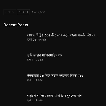
PREV
NEXT
১ of ১,৯৬৫
Recent Posts
লায়ন্স ডিস্ট্রিক্ট ৩১৫-বি১-এর নতুন জেলা গভর্নর হিসেবে…
জুলা ১৩, ২০২৬
হাদি হত্যার মাস্টারমাইন্ড কে
জুন ৪, ২০২৬
ঈদযাত্রার ১৩ দিনে সড়ক দুর্ঘটনায় নিহত ২৮১
জুন ৪, ২০২৬
কচুরিপানা দিয়ে ঢেকে রাখা ছিল যুবকের লাশ
জুন ৪, ২০২৬