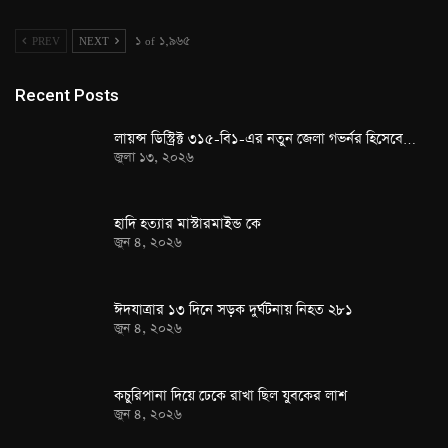
PREV
NEXT
১ of ১,৯৬৫
Recent Posts
লায়ন্স ডিস্ট্রিক্ট ৩১৫-বি১-এর নতুন জেলা গভর্নর হিসেবে…
জুলা ১৩, ২০২৬
হাদি হত্যার মাস্টারমাইন্ড কে
জুন ৪, ২০২৬
ঈদযাত্রার ১৩ দিনে সড়ক দুর্ঘটনায় নিহত ২৮১
জুন ৪, ২০২৬
কচুরিপানা দিয়ে ঢেকে রাখা ছিল যুবকের লাশ
জুন ৪, ২০২৬