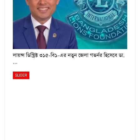
লায়ন্স ডিস্ট্রিক্ট ৩১৫-বি১-এর নতুন জেলা গভর্নর হিসেবে ডা.
…
SLIDER