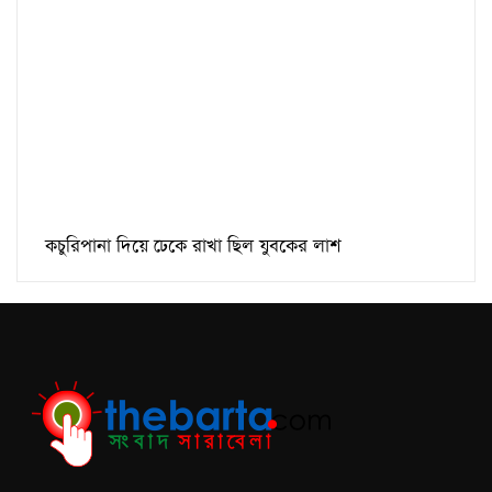
কচুরিপানা দিয়ে ঢেকে রাখা ছিল যুবকের লাশ