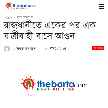
Home
নগর-মহানগর
রাজধানীতে একের পর এক
যাত্রীবাহী বাসে আগুন
On
মার্চ ১, ২০১৫
By
দিবার্তা.কম ডেস্ক
নগর-মহানগর