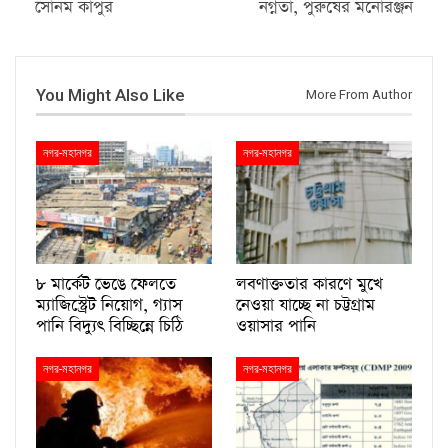
সোনম কাপুর
নগ্নতা, পুরুষের মনোরঞ্জন
You Might Also Like
More From Author
নগর-মহানগর
নগর-মহানগর
৮ মার্কেট ভেঙে ফেলতে
লবণাক্ততার কারণে মুখে
ম্যাজিস্ট্রেট নিয়োগ, গ্যাস
নেওয়া যাচ্ছে না চট্টগ্রাম
পানি বিদ্যুৎ বিচ্ছিন্নে চিঠি
ওয়াসার পানি
নগর-মহানগর
নগর-মহানগর