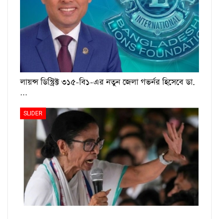
লায়ন্স ডিস্ট্রিক্ট ৩১৫-বি১-এর নতুন জেলা গভর্নর হিসেবে ডা.
…
SLIDER