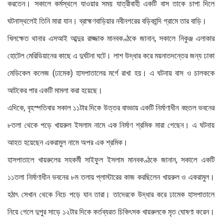
করতেন। সকালে কর্মস্থলে যাওয়ার সময় যাত্রীবাহী একটি বাস তাকে চাপা দিলে
ঘটনাস্থলেই তিনি মারা যান। ব্রাহ্মণবাড়িয়ার নবীনগরের বড়িকান্দি গ্রামে তার বাড়ি।
খিলক্ষেত থানার এসআই আব্দুর রাজ্জাক মানবকণ্ঠকে জানান, সকালে নিকুঞ্জ এলাকার
হোটেল মেরিডিয়ানের কাছে এ দুর্ঘটনা ঘটে। লাশ উদ্ধার করে ময়নাতদন্তের জন্য ঢাকা
মেডিকেল কলেজ (ঢামেক) হাসপাতালের মর্গে রাখা হয়। এ ঘটনায় বাস ও চালককে
আটকের পার একটি মামলা করা হয়েছে।
এদিকে, বৃহস্পতিবার সকাল ১১টার দিকে উত্তর বাড্ডায় একটি নির্মাণাধীন বহুতল ভবনের
৮তলা থেকে পড়ে খায়রুল ইসলাম নামে এক নির্মাণ শ্রমিক মারা গেছেন। এ ঘটনায়
আহত হয়েছেন একরামুল নামে অপর এক শ্রমিক।
হাসপাতালে খায়রুলের সহকর্মী সাইফুল ইসলাম মানবকণ্ঠকে জানান, সকালে একটি
১১তলা নির্মাণাধীন ভবনের ৮ম তলায় প্লাস্টারের কাজ করছিলেন খায়রুল ও একরামুল।
হঠাৎ সেখান থেকে নিচে পড়ে যান তারা। তাদেরকে উদ্ধার করে ঢামেক হাসপাতালে
নিয়ে গেলে দুপুর সাড়ে ১২টার দিকে কর্তব্যরত চিকিৎসক খায়রুলকে মৃত ঘোষণা করেন।