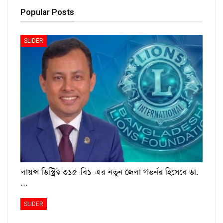
Popular Posts
SLIDER
লায়ন্স ডিস্ট্রিক্ট ৩১৫-বি১-এর নতুন জেলা গভর্নর হিসেবে ডা.
…
SLIDER