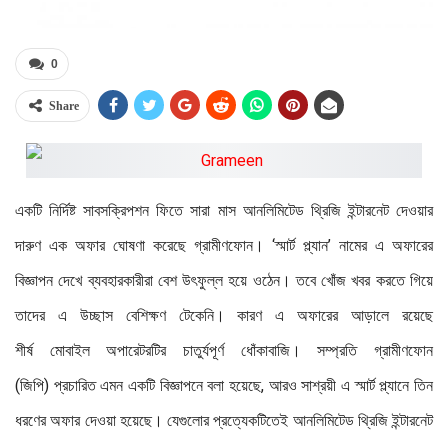
0
Share
একটি নির্দিষ্ট সাবসক্রিপশন ফিতে সারা মাস আনলিমিটেড থ্রিজি ইন্টারনেট দেওয়ার
দারুণ এক অফার ঘোষণা করেছে গ্রামীণফোন। ‘স্মার্ট প্ল্যান’ নামের এ অফারের
বিজ্ঞাপন দেখে ব্যবহারকারীরা বেশ উৎফুল্ল হয়ে ওঠেন। তবে খোঁজ খবর করতে গিয়ে
তাদের এ উচ্ছাস বেশিক্ষণ টেকেনি। কারণ এ অফারের আড়ালে রয়েছে
শীর্ষ মোবাইল অপারেটরটির চাতুর্যপূর্ণ ধোঁকাবাজি। সম্প্রতি গ্রামীণফোন
(জিপি) প্রচারিত এমন একটি বিজ্ঞাপনে বলা হয়েছে, আরও সাশ্রয়ী এ স্মার্ট প্ল্যানে তিন
ধরণের অফার দেওয়া হয়েছে। যেগুলোর প্রত্যেকটিতেই আনলিমিটেড থ্রিজি ইন্টারনেট