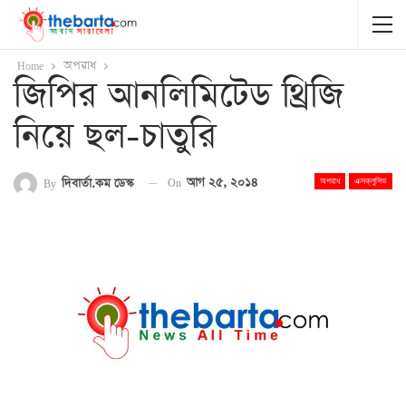
Home
অপরাধ
জিপির আনলিমিটেড থ্রিজি
নিয়ে ছল-চাতুরি
On
আগ ২৫, ২০১৪
By
দিবার্তা.কম ডেস্ক
অপরাধ
এক্সক্লুসিভ