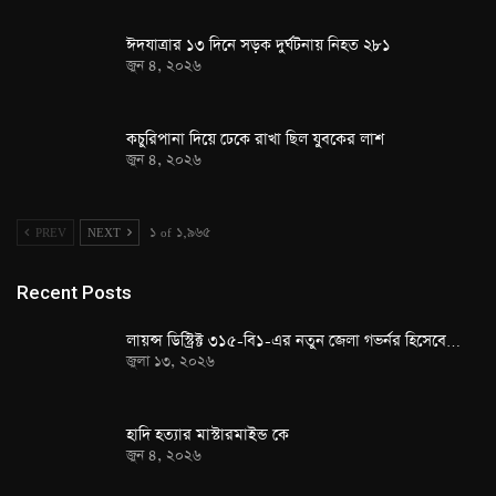
ঈদযাত্রার ১৩ দিনে সড়ক দুর্ঘটনায় নিহত ২৮১
জুন ৪, ২০২৬
কচুরিপানা দিয়ে ঢেকে রাখা ছিল যুবকের লাশ
জুন ৪, ২০২৬
PREV
NEXT
১ of ১,৯৬৫
Recent Posts
লায়ন্স ডিস্ট্রিক্ট ৩১৫-বি১-এর নতুন জেলা গভর্নর হিসেবে…
জুলা ১৩, ২০২৬
হাদি হত্যার মাস্টারমাইন্ড কে
জুন ৪, ২০২৬