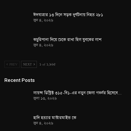
ঈদযাত্রার ১৩ দিনে সড়ক দুর্ঘটনায় নিহত ২৮১
জুন ৪, ২০২৬
কচুরিপানা দিয়ে ঢেকে রাখা ছিল যুবকের লাশ
জুন ৪, ২০২৬
PREV
NEXT
১ of ১,৯৬৫
Recent Posts
লায়ন্স ডিস্ট্রিক্ট ৩১৫-বি১-এর নতুন জেলা গভর্নর হিসেবে…
জুলা ১৩, ২০২৬
হাদি হত্যার মাস্টারমাইন্ড কে
জুন ৪, ২০২৬