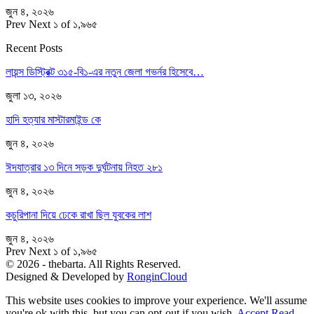
জুন ৪, ২০২৬
Prev
Next
১ of ১,৯৬৫
Recent Posts
লায়ন্স ডিস্ট্রিক্ট ৩১৫-বি১-এর নতুন জেলা গভর্নর হিসেবে…
জুলা ১৩, ২০২৬
হাদি হত্যার মাস্টারমাইন্ড কে
জুন ৪, ২০২৬
ঈদযাত্রার ১৩ দিনে সড়ক দুর্ঘটনায় নিহত ২৮১
জুন ৪, ২০২৬
কচুরিপানা দিয়ে ঢেকে রাখা ছিল যুবকের লাশ
জুন ৪, ২০২৬
Prev
Next
১ of ১,৯৬৫
© 2026 - thebarta. All Rights Reserved.
Designed & Developed by
RonginCloud
This website uses cookies to improve your experience. We'll assume
you're ok with this, but you can opt-out if you wish.
Accept
Read