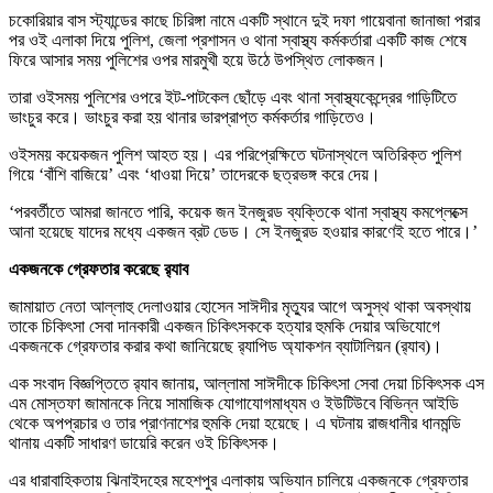
চকোরিয়ার বাস স্ট্যান্ডের কাছে চিরিঙ্গা নামে একটি স্থানে দুই দফা গায়েবানা জানাজা পরার
পর ওই এলাকা দিয়ে পুলিশ, জেলা প্রশাসন ও থানা স্বাস্থ্য কর্মকর্তারা একটি কাজ শেষে
ফিরে আসার সময় পুলিশের ওপর মারমুখী হয়ে উঠে উপস্থিত লোকজন।
তারা ওইসময় পুলিশের ওপরে ইট-পাটকেল ছোঁড়ে এবং থানা স্বাস্থ্যকেন্দ্রের গাড়িটিতে
ভাংচুর করে। ভাংচুর করা হয় থানার ভারপ্রাপ্ত কর্মকর্তার গাড়িতেও।
ওইসময় কয়েকজন পুলিশ আহত হয়। এর পরিপ্রেক্ষিতে ঘটনাস্থলে অতিরিক্ত পুলিশ
গিয়ে ‘বাঁশি বাজিয়ে’ এবং ‘ধাওয়া দিয়ে’ তাদেরকে ছত্রভঙ্গ করে দেয়।
‘পরবর্তীতে আমরা জানতে পারি, কয়েক জন ইনজুরড ব্যক্তিকে থানা স্বাস্থ্য কমপ্লেক্সে
আনা হয়েছে যাদের মধ্যে একজন ব্রট ডেড। সে ইনজুরড হওয়ার কারণেই হতে পারে।’
একজনকে গ্রেফতার করেছে র‍্যাব
জামায়াত নেতা আল্লাহু দেলাওয়ার হোসেন সাঈদীর মৃত্যুর আগে অসুস্থ থাকা অবস্থায়
তাকে চিকিৎসা সেবা দানকারী একজন চিকিৎসককে হত্যার হুমকি দেয়ার অভিযোগে
একজনকে গ্রেফতার করার কথা জানিয়েছে র‍্যাপিড অ্যাকশন ব্যাটালিয়ন (র‍্যাব)।
এক সংবাদ বিজ্ঞপ্তিতে র‍্যাব জানায়, আল্লামা সাঈদীকে চিকিৎসা সেবা দেয়া চিকিৎসক এস
এম মোস্তফা জামানকে নিয়ে সামাজিক যোগাযোগমাধ্যম ও ইউটিউবে বিভিন্ন আইডি
থেকে অপপ্রচার ও তার প্রাণনাশের হুমকি দেয়া হয়েছে। এ ঘটনায় রাজধানীর ধানমন্ডি
থানায় একটি সাধারণ ডায়েরি করেন ওই চিকিৎসক।
এর ধারাবাহিকতায় ঝিনাইদহের মহেশপুর এলাকায় অভিযান চালিয়ে একজনকে গ্রেফতার