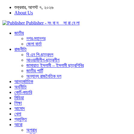
শুক্রবার, আগস্ট ৭, ২০২৬
About Us
Publisher - সং বা দ সা রা বে লা
জাতীয়
নগর-মহানগর
জেলা বার্তা
রাজনীতি
বি এন পি-ছাত্রদল
আওয়ামীলীগ-ছাত্রলীগ
জামায়াত ইসলামী – ইসলামী ছাত্রশিবির
জাতীয় পার্টি
অন্যান্য রাজনৈতিক দল
আন্তর্জাতিক
অর্থনীতি
কোর্ট-কাচারি
মিডিয়া
শিক্ষা
আমোদ
খেলা
প্রযুক্তি
আরো
অপরাধ