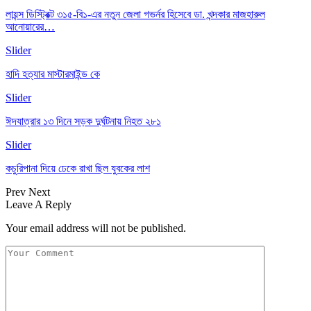
লায়ন্স ডিস্ট্রিক্ট ৩১৫-বি১-এর নতুন জেলা গভর্নর হিসেবে ডা. খন্দকার মাজহারুল
আনোয়ারের…
Slider
হাদি হত্যার মাস্টারমাইন্ড কে
Slider
ঈদযাত্রার ১৩ দিনে সড়ক দুর্ঘটনায় নিহত ২৮১
Slider
কচুরিপানা দিয়ে ঢেকে রাখা ছিল যুবকের লাশ
Prev
Next
Leave A Reply
Your email address will not be published.