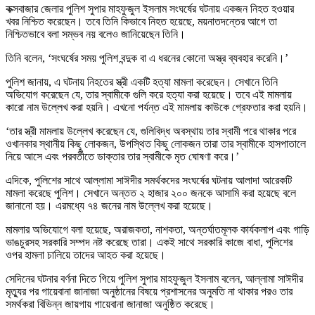
কক্সবাজার জেলার পুলিশ সুপার মাহফুজুল ইসলাম সংঘর্ষের ঘটনায় একজন নিহত হওয়ার
খবর নিশ্চিত করেছেন। তবে তিনি কিভাবে নিহত হয়েছে, ময়নাতদন্তের আগে তা
নিশ্চিতভাবে বলা সম্ভব নয় বলেও জানিয়েছেন তিনি।
তিনি বলেন, ‘সংঘর্ষের সময় পুলিশ বন্দুক বা এ ধরনের কোনো অস্ত্র ব্যবহার করেনি।’
পুলিশ জানায়, এ ঘটনায় নিহতের স্ত্রী একটি হত্যা মামলা করেছেন। সেখানে তিনি
অভিযোগ করেছেন যে, তার স্বামীকে গুলি করে হত্যা করা হয়েছে। তবে এই মামলায়
কারো নাম উল্লেখ করা হয়নি। এখনো পর্যন্ত এই মামলায় কাউকে গ্রেফতার করা হয়নি।
‘তার স্ত্রী মামলায় উল্লেখ করেছেন যে, গুলিবিদ্ধ অবস্থায় তার স্বামী পরে থাকার পরে
ওখানকার স্থানীয় কিছু লোকজন, উপস্থিত কিছু লোকজন তারা তার স্বামীকে হাসপাতালে
নিয়ে আসে এবং পরবর্তীতে ডাক্তার তার স্বামীকে মৃত ঘোষণা করে।’
এদিকে, পুলিশের সাথে আল্লামা সাঈদীর সমর্থকদের সংঘর্ষের ঘটনায় আলাদা আরেকটি
মামলা করেছে পুলিশ। সেখানে অন্তত ২ হাজার ২০০ জনকে আসামি করা হয়েছে বলে
জানানো হয়। এরমধ্যে ৭৪ জনের নাম উল্লেখ করা হয়েছে।
মামলার অভিযোগে বলা হয়েছে, অরাজকতা, নাশকতা, অন্তর্ঘাতমূলক কার্যকলাপ এবং গাড়ি
ভাঙচুরসহ সরকারি সম্পদ নষ্ট করেছে তারা। একই সাথে সরকারি কাজে বাধা, পুলিশের
ওপর হামলা চালিয়ে তাদের আহত করা হয়েছে।
সেদিনের ঘটনার বর্ণনা দিতে গিয়ে পুলিশ সুপার মাহফুজুল ইসলাম বলেন, আল্লামা সাঈদীর
মৃত্যুর পর গায়েবানা জানাজা অনুষ্ঠানের বিষয়ে প্রশাসনের অনুমতি না থাকার পরও তার
সমর্থকরা বিভিন্ন জায়গায় গায়েবানা জানাজা অনুষ্ঠিত করেছে।