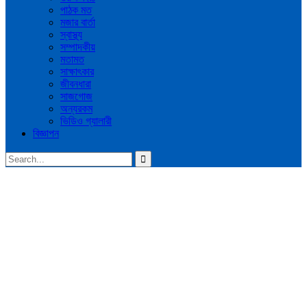
পাঠক মত
মজার বার্তা
স্বাস্থ্য
সম্পাদকীয়
মতামত
সাক্ষাৎকার
জীবনধারা
সাজগোজ
অন্যরকম
ভিডিও গ্যালারী
বিজ্ঞাপন