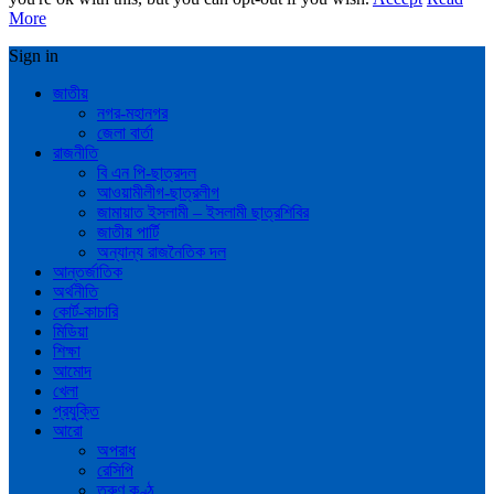
More
Sign in
জাতীয়
নগর-মহানগর
জেলা বার্তা
রাজনীতি
বি এন পি-ছাত্রদল
আওয়ামীলীগ-ছাত্রলীগ
জামায়াত ইসলামী – ইসলামী ছাত্রশিবির
জাতীয় পার্টি
অন্যান্য রাজনৈতিক দল
আন্তর্জাতিক
অর্থনীতি
কোর্ট-কাচারি
মিডিয়া
শিক্ষা
আমোদ
খেলা
প্রযুক্তি
আরো
অপরাধ
রেসিপি
তরুণ কণ্ঠ