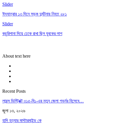
Slider
ঈদযাত্রার ১৩ দিনে সড়ক দুর্ঘটনায় নিহত ২৮১
Slider
কচুরিপানা দিয়ে ঢেকে রাখা ছিল যুবকের লাশ
About text here
Recent Posts
লায়ন্স ডিস্ট্রিক্ট ৩১৫-বি১-এর নতুন জেলা গভর্নর হিসেবে…
জুলা ১৩, ২০২৬
হাদি হত্যার মাস্টারমাইন্ড কে