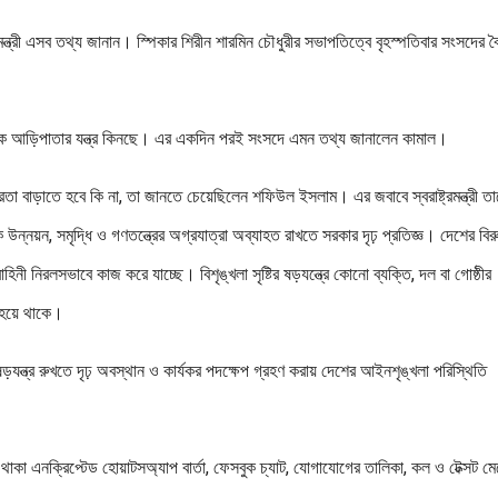
ন্ত্রী এসব তথ্য জানান। স্পিকার শিরীন শারমিন চৌধুরীর সভাপতিত্বে বৃহস্পতিবার সংসদের 
কে আড়িপাতার যন্ত্র কিনছে। এর একদিন পরই সংসদে এমন তথ্য জানালেন কামাল।
তা বাড়াতে হবে কি না, তা জানতে চেয়েছিলেন শফিউল ইসলাম। এর জবাবে স্বরাষ্ট্রমন্ত্রী তা
ক উন্নয়ন, সমৃদ্ধি ও গণতন্ত্রের অগ্রযাত্রা অব্যাহত রাখতে সরকার দৃঢ় প্রতিজ্ঞ। দেশের বিরু
িনী নিরলসভাবে কাজ করে যাচ্ছে। বিশৃঙ্খলা সৃষ্টির ষড়যন্ত্রে কোনো ব্যক্তি, দল বা গোষ্ঠীর
া হয়ে থাকে।
্ধে ষড়যন্ত্র রুখতে দৃঢ় অবস্থান ও কার্যকর পদক্ষেপ গ্রহণ করায় দেশের আইনশৃঙ্খলা পরিস্থিতি
থাকা এনক্রিপ্টেড হোয়াটসঅ্যাপ বার্তা, ফেসবুক চ্যাট, যোগাযোগের তালিকা, কল ও টেক্সট ম