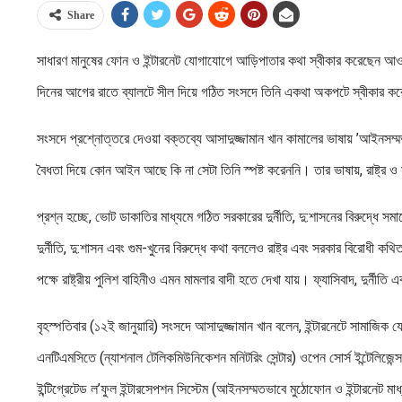
Share
সাধারণ মানুষের ফোন ও ইন্টারনেট যোগাযোগে আড়িপাতার কথা স্বীকার করেছেন আওয়ামী
দিনের আগের রাতে ব্যালটে সীল দিয়ে গঠিত সংসদে তিনি একথা অকপটে স্বীকার ক
সংসদে প্রশ্নোত্তরে দেওয়া বক্তব্যে আসাদুজ্জামান খান কামালের ভাষায় ’আইনস
বৈধতা দিয়ে কোন আইন আছে কি না সেটা তিনি স্পষ্ট করেননি। তার ভাষায়, রাষ্ট্র ও 
প্রশ্ন হচ্ছে, ভোট ডাকাতির মাধ্যমে গঠিত সরকারের দুর্নীতি, দু:শাসনের বিরুদ্ধে সম
দুর্নীতি, দু:শাসন এবং গুম-খুনের বিরুদ্ধে কথা বললেও রাষ্ট্র এবং সরকার বিরোধ
পক্ষে রাষ্ট্রীয় পুলিশ বাহিনীও এমন মামলার বাদী হতে দেখা যায়। ফ্যাসিবাদ, দুর্ন
বৃহস্পতিবার (১২ই জানুয়ারি) সংসদে আসাদুজ্জামান খান বলেন, ইন্টারনেটে সামাজিক য
এনটিএমসিতে (ন্যাশনাল টেলিকমিউনিকেশন মনিটরিং সেন্টার) ওপেন সোর্স ইন্টেল
ইন্টিগ্রেটেড ল’ফুল ইন্টারসেপশন সিস্টেম (আইনসম্মতভাবে মুঠোফোন ও ইন্টারনেট 