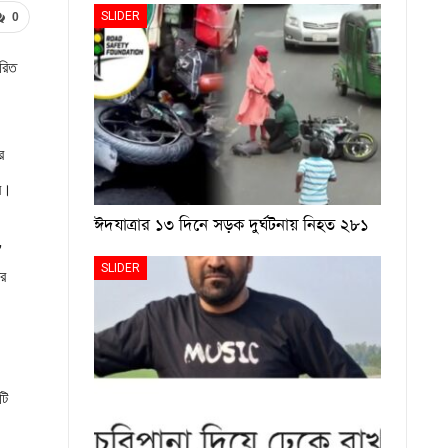
SLIDER
0
ারিত
র
ার।
ঈদযাত্রার ১৩ দিনে সড়ক দুর্ঘটনায় নিহত ২৮১
,
SLIDER
ের
টি