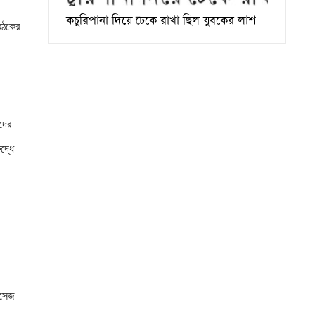
কচুরিপানা দিয়ে ঢেকে রাখা ছিল যুবকের লাশ
বৈঠকের
দের
দ্ধে
েসেজ