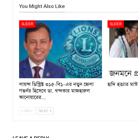
You Might Also Like
SLIDER
SLIDER
লায়ন্স ডিস্ট্রিক্ট ৩১৫-বি১-এর নতুন জেলা
হাদি হত্যার মাস্
গভর্নর হিসেবে ডা. খন্দকার মাজহারুল
আনোয়ারের…
PREV
NEXT