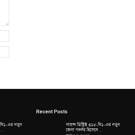
Recent Posts
১৫-বি১-এর নতুন
লায়ন্স ডিস্ট্রিক্ট ৩১৫-বি১-এর নতুন
বে…
জেলা গভর্নর হিসেবে…