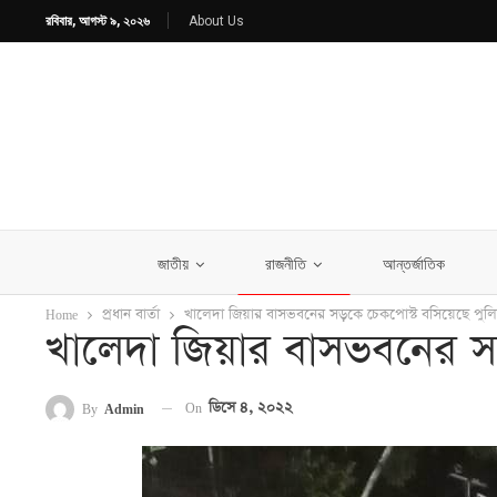
রবিবার, আগস্ট ৯, ২০২৬
About Us
জাতীয়
রাজনীতি
আন্তর্জাতিক
Home
প্রধান বার্তা
খালেদা জিয়ার বাসভবনের সড়কে চেকপোস্ট বসিয়েছে পুল
খালেদা জিয়ার বাসভবনের স
On
ডিসে ৪, ২০২২
By
Admin