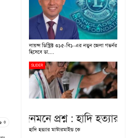
লায়ন্স ডিস্ট্রিক্ট ৩১৫-বি১-এর নতুন জেলা গভর্নর
হিসেবে ডা.…
SLIDER
0
হাদি হত্যার মাস্টারমাইন্ড কে
বার