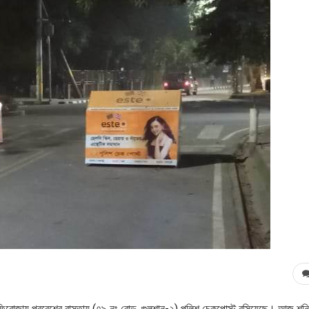
ন ফিরোজায় প্রবেশের রাস্তায় (৭৯ নং রোড, গুলশান-২) পুলিশ চেকপোস্ট বসিয়েছে। আজ শনি