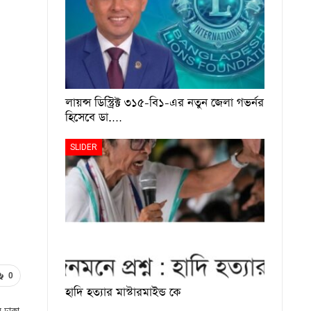
লায়ন্স ডিস্ট্রিক্ট ৩১৫-বি১-এর নতুন জেলা গভর্নর
হিসেবে ডা.…
SLIDER
0
হাদি হত্যার মাস্টারমাইন্ড কে
য় ঢাকা