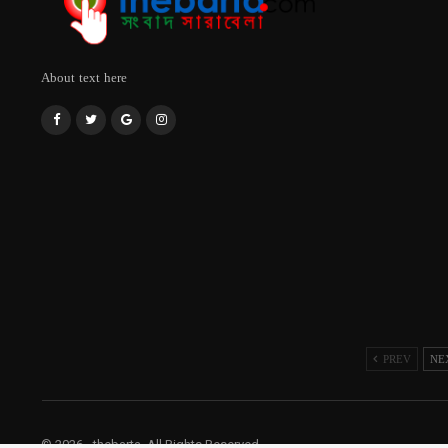
About text here
PREV
NE
© 2026 - thebarta. All Rights Reserved.