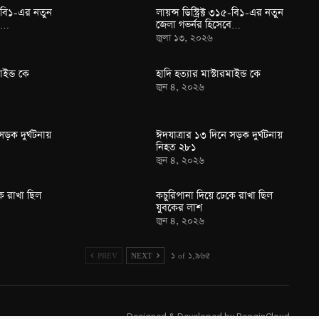
১৫-বি১-এর নতুন
লায়ন্স ডিস্ট্রিক্ট ৩১৫-বি১-এর নতুন
বে…
জেলা গভর্নর হিসেবে…
জুলা ১৩, ২০২৬
াইন্ড কে
হাদি হত্যার মাস্টারমাইন্ড কে
জুন ৪, ২০২৬
সড়ক দুর্ঘটনায়
ঈদযাত্রার ১৩ দিনে সড়ক দুর্ঘটনায়
নিহত ২৮১
জুন ৪, ২০২৬
ে রাখা ছিল
কচুরিপানা দিয়ে ঢেকে রাখা ছিল
যুবকের লাশ
জুন ৪, ২০২৬
PREV
NEXT
১ of ১,৯৬৫
Designed & Developed by
RonginCloud