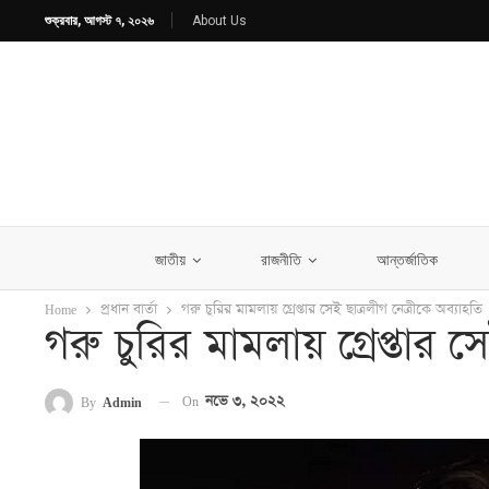
শুক্রবার, আগস্ট ৭, ২০২৬
About Us
জাতীয়
রাজনীতি
আন্তর্জাতিক
Home
প্রধান বার্তা
গরু চুরির মামলায় গ্রেপ্তার সেই ছাত্রলীগ নেত্রীকে অব্যাহতি
গরু চুরির মামলায় গ্রেপ্তার স
On
নভে ৩, ২০২২
By
Admin