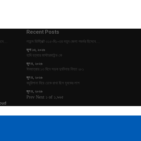
Recent Posts
িসেবে…
লায়ন্স ডিস্ট্রিক্ট ৩১৫-বি১-এর নতুন জেলা গভর্নর হিসেবে…
জুলা ১৩, ২০২৬
হাদি হত্যার মাস্টারমাইন্ড কে
জুন ৪, ২০২৬
ঈদযাত্রার ১৩ দিনে সড়ক দুর্ঘটনায় নিহত ২৮১
জুন ৪, ২০২৬
কচুরিপানা দিয়ে ঢেকে রাখা ছিল যুবকের লাশ
জুন ৪, ২০২৬
Prev
Next
১ of ১,৯৬৫
oud