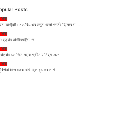
opular Posts
IDER
য়ন্স ডিস্ট্রিক্ট ৩১৫-বি১-এর নতুন জেলা গভর্নর হিসেবে ডা.…
IDER
দি হত্যার মাস্টারমাইন্ড কে
IDER
যাত্রার ১৩ দিনে সড়ক দুর্ঘটনায় নিহত ২৮১
IDER
ুরিপানা দিয়ে ঢেকে রাখা ছিল যুবকের লাশ