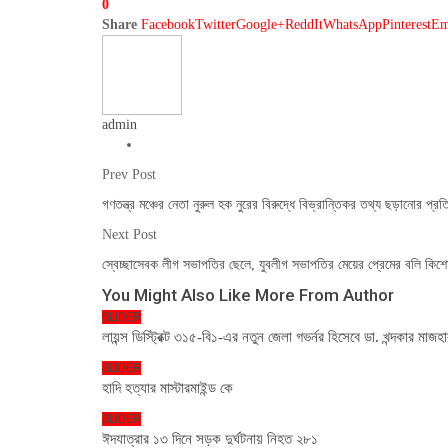
0
Share
Facebook
Twitter
Google+
ReddIt
WhatsApp
Pinterest
Em
admin
Prev Post
গণতন্ত্র মঞ্চের নেতা নুরুল হক নুরের বিরুদ্ধে বিভ্রান্তিকর তথ্য ছড়ানোর প্রত
Next Post
স্বেচ্ছাসেবক লীগ সভাপতির ছেলে, যুবলীগ সভাপতির মেয়ের প্রেমের বলি কিশ
You Might Also Like
More From Author
SLIDER
লায়ন্স ডিস্ট্রিক্ট ৩১৫-বি১-এর নতুন জেলা গভর্নর হিসেবে ডা. খন্দকার ম
SLIDER
হাদি হত্যার মাস্টারমাইন্ড কে
SLIDER
ঈদযাত্রার ১৩ দিনে সড়ক দুর্ঘটনায় নিহত ২৮১