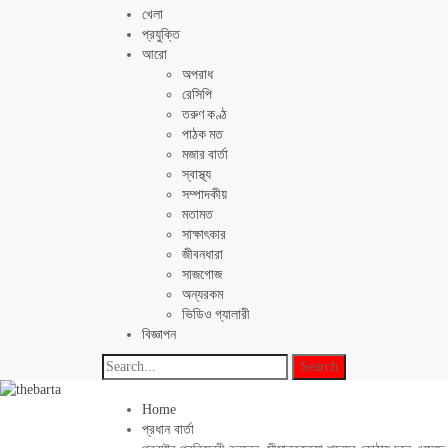
খেলা
প্রযুক্তি
আরো
অপরাধ
রেসিপি
তরুণ কণ্ঠ
পাঠক মত
মজার বার্তা
স্বাস্থ্য
সম্পাদকীয়
মতামত
সাক্ষাৎকার
জীবনধারা
সাজগোজ
অন্যরকম
ভিডিও গ্যালারী
বিজ্ঞাপন
Home
প্রধান বার্তা