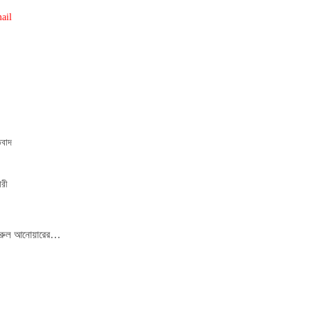
ail
িবাদ
োরী
াজহারুল আনোয়ারের…