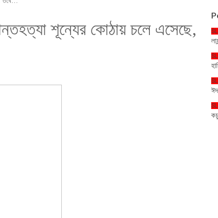
ছে, তবে…
P
সীমান্তহত্যা শূন্যের কোঠায় চলে এসেছে,
SL
লা
SL
হা
SL
ঈদ
SL
কচ