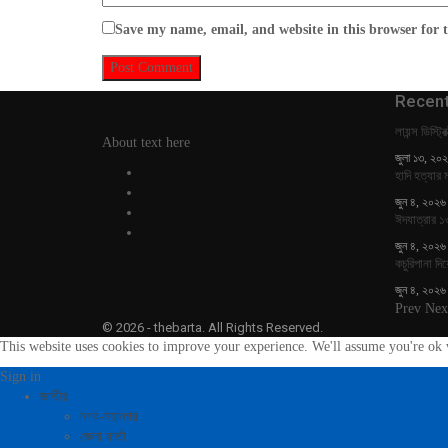
Save my name, email, and website in this browser for 
Recent
লায়ন্স ডিস্ট
About text here
জুলা ১৩, ২০
হাদি হত্যার ম
জুন ৪, ২০২৬
ঈদযাত্রার ১
জুন ৪, ২০২৬
কচুরিপানা দি
জুন ৪, ২০২৬
Prev
Nex
© 2026 - thebarta. All Rights Reserved.
This website uses cookies to improve your experience. We'll assume you're ok w
Sign in
জাতীয়
নগর-মহানগর
জেলা বার্তা