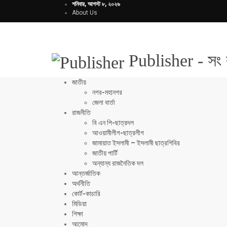
শনিবার, আগস্ট ৮, ২০২৬
About Us
Publisher - সং 
জাতীয়
নগর-মহানগর
জেলা বার্তা
রাজনীতি
বি এন পি-ছাত্রদল
আওয়ামীলীগ-ছাত্রলীগ
জামায়াত ইসলামী – ইসলামী ছাত্রশিবির
জাতীয় পার্টি
অন্যান্য রাজনৈতিক দল
আন্তর্জাতিক
অর্থনীতি
কোর্ট-কাচারি
মিডিয়া
শিক্ষা
আমোদ