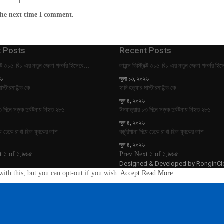
the next time I comment.
 Posts
Recent Posts
্রিক্ট ৩১৫-বি১-এর নতুন জেলা গভর্নর হিসেবে…
লায়ন্স ডিস্ট্রিক্ট ৩১৫-বি১-এর নতুন জেলা গভর্নর হ
২৬
জুলা ১৩, ২০২৬
াস্টারমাইন্ড কে
হাদি হত্যার মাস্টারমাইন্ড কে
জুন ৪, ২০২৬
৩ দিনে সড়ক দুর্ঘটনায় নিহত ২৮১
ঈদযাত্রার ১৩ দিনে সড়ক দুর্ঘটনায় নিহত ২৮১
জুন ৪, ২০২৬
য়ে ঢেকে রাখা ছিল যুবকের লাশ
কচুরিপানা দিয়ে ঢেকে রাখা ছিল যুবকের লাশ
জুন ৪, ২০২৬
t
১ of ১,৯৬৫
Prev
Next
১ of ১,৯৬৫
Designed & Developed by
RonginCl
ith this, but you can opt-out if you wish.
Accept
Read More