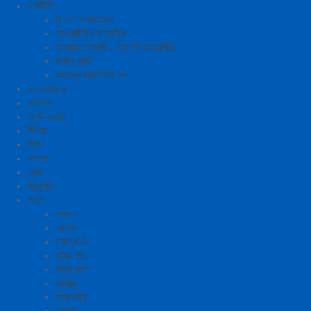
রাজনীতি
বি এন পি-ছাত্রদল
আওয়ামীলীগ-ছাত্রলীগ
জামায়াত ইসলামী – ইসলামী ছাত্রশিবির
জাতীয় পার্টি
অন্যান্য রাজনৈতিক দল
আন্তর্জাতিক
অর্থনীতি
কোর্ট-কাচারি
মিডিয়া
শিক্ষা
আমোদ
খেলা
প্রযুক্তি
আরো
অপরাধ
রেসিপি
তরুণ কণ্ঠ
পাঠক মত
মজার বার্তা
স্বাস্থ্য
সম্পাদকীয়