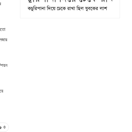
র
কচুরিপানা দিয়ে ঢেকে রাখা ছিল যুবকের লাশ
 মতো
লেজার
্পিয়ন
য়ে
0