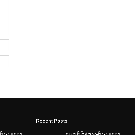
Recent Posts
১৫-বি১-এর নতুন
লায়ন্স ডিস্ট্রিক্ট ৩১৫-বি১-এর নতুন