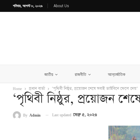
শনিবার, আগস্ট ৮, ২০২৬
About Us
জাতীয়
রাজনীতি
আন্তর্জাতিক
Home
প্রধান বার্তা
‘পৃথিবী নিষ্ঠুর, প্রয়োজন শেষে সবাই ডাস্টবিনে ফেলে দেয়’
‘পৃথিবী নিষ্ঠুর, প্রয়োজন শে
Last updated
ফেব্রু ৫, ২০২৩
By
Admin