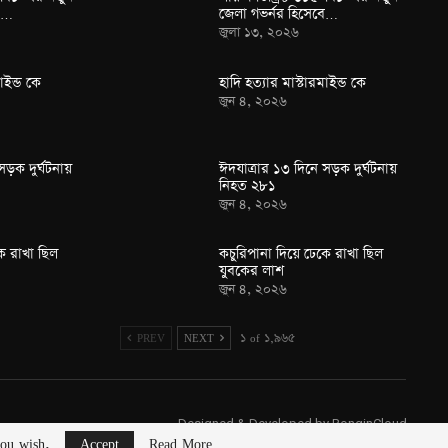
বে…
জেলা গভর্নর হিসেবে…
জুলা ১৩, ২০২৬
াইন্ড কে
হাদি হত্যার মাস্টারমাইন্ড কে
জুন ৪, ২০২৬
সড়ক দুর্ঘটনায়
ঈদযাত্রার ১৩ দিনে সড়ক দুর্ঘটনায়
নিহত ২৮১
জুন ৪, ২০২৬
ে রাখা ছিল
কচুরিপানা দিয়ে ঢেকে রাখা ছিল
যুবকের লাশ
জুন ৪, ২০২৬
PREV
NEXT
১ of ১,৯৬৫
Designed & Developed by
RonginCloud
 you wish.
Accept
Read More