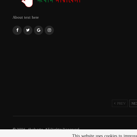
About text here
PREV
NE
© 2026 - thebarta. All Rights Reserved.
This website uses cookies to improv