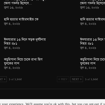
জেলা গভর্নর হিসেবে…
জেলা গভর্নর হিসে
জুলা ১৩, ২০২৬
জুলা ১৩, ২০২৬
হাদি হত্যার মাস্টারমাইন্ড কে
হাদি হত্যার মাস্টারম
জুন ৪, ২০২৬
জুন ৪, ২০২৬
ঈদযাত্রার ১৩ দিনে সড়ক দুর্ঘটনায়
ঈদযাত্রার ১৩ দিনে 
নিহত ২৮১
নিহত ২৮১
জুন ৪, ২০২৬
জুন ৪, ২০২৬
কচুরিপানা দিয়ে ঢেকে রাখা ছিল
কচুরিপানা দিয়ে ঢেক
যুবকের লাশ
যুবকের লাশ
জুন ৪, ২০২৬
জুন ৪, ২০২৬
XT
১ of ১,৯৬৫
PREV
NEXT
১ of ১,৯৬৫
e your experience. We'll assume you're ok with this, but you can opt-out if