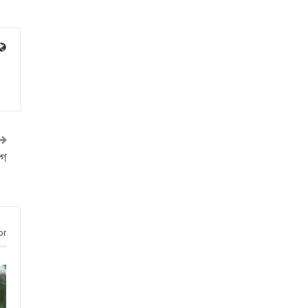
েগ
or