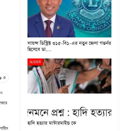
লায়ন্স ডিস্ট্রিক্ট ৩১৫-বি১-এর নতুন জেলা গভর্নর
হিসেবে ডা.…
SLIDER
0
াও
লেজার
হাদি হত্যার মাস্টারমাইন্ড কে
শামীম