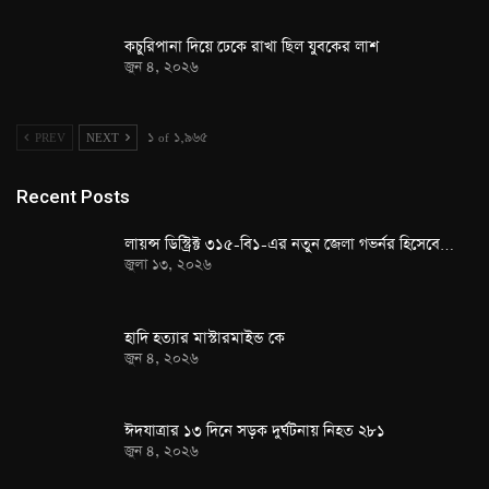
কচুরিপানা দিয়ে ঢেকে রাখা ছিল যুবকের লাশ
জুন ৪, ২০২৬
PREV
NEXT
১ of ১,৯৬৫
Recent Posts
লায়ন্স ডিস্ট্রিক্ট ৩১৫-বি১-এর নতুন জেলা গভর্নর হিসেবে…
জুলা ১৩, ২০২৬
হাদি হত্যার মাস্টারমাইন্ড কে
জুন ৪, ২০২৬
ঈদযাত্রার ১৩ দিনে সড়ক দুর্ঘটনায় নিহত ২৮১
জুন ৪, ২০২৬