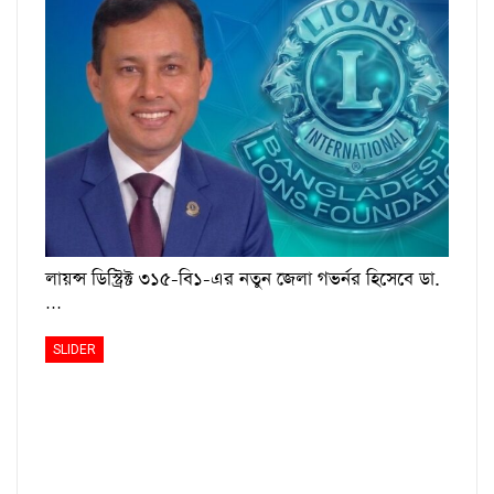
লায়ন্স ডিস্ট্রিক্ট ৩১৫-বি১-এর নতুন জেলা গভর্নর হিসেবে ডা.
…
SLIDER