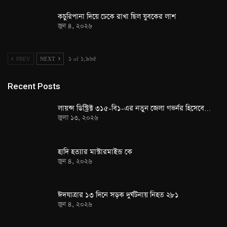
কচুরিপানা দিয়ে ঢেকে রাখা ছিল যুবকের লাশ
জুন ৪, ২০২৬
PREV
NEXT
১ of ১,৯৬৫
Recent Posts
লায়ন্স ডিস্ট্রিক্ট ৩১৫-বি১-এর নতুন জেলা গভর্নর হিসেবে…
জুলা ১৩, ২০২৬
হাদি হত্যার মাস্টারমাইন্ড কে
জুন ৪, ২০২৬
ঈদযাত্রার ১৩ দিনে সড়ক দুর্ঘটনায় নিহত ২৮১
জুন ৪, ২০২৬