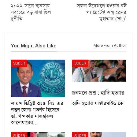
২০২২ সালে ব্যবসায়
সফল উদ্যোক্তা হওয়ার বই
সবচেয়ে বড় বাধা ছিল
‘দ্য গ্রেটেস্ট অন্ট্রাপ্রেনর
দুর্নীতি
মুহাম্মাদ (সা.)’
You Might Also Like
More From Author
SLIDER
SLIDER
লায়ন্স ডিস্ট্রিক্ট ৩১৫-বি১-এর
হাদি হত্যার মাস্টারমাইন্ড কে
নতুন জেলা গভর্নর হিসেবে
ডা. খন্দকার মাজহারুল
আনোয়ারের…
SLIDER
SLIDER