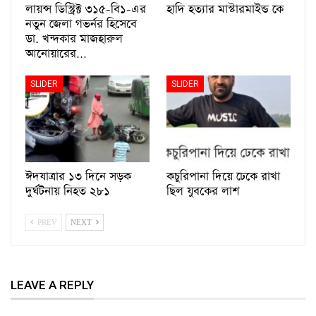
লায়ন্স ডিস্ট্রিক্ট ৩১৫-বি১-এর
হাদি হত্যার মাস্টারমাইন্ড কে
নতুন জেলা গভর্নর হিসেবে
ডা. খন্দকার মাজহারুল
আনোয়ারের…
SLIDER
SLIDER
ঈদযাত্রার ১৩ দিনে সড়ক
কচুরিপানা দিয়ে ঢেকে রাখা
দুর্ঘটনায় নিহত ২৮১
ছিল যুবকের লাশ
PREV
NEXT
LEAVE A REPLY