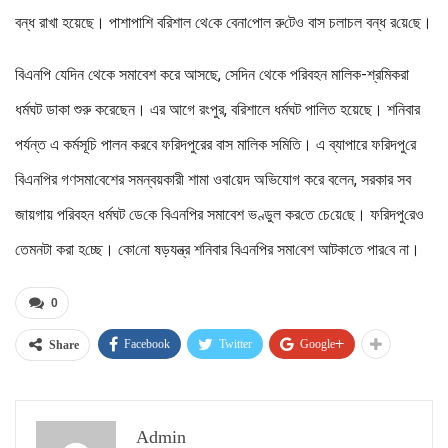
বন্ধ রাখা হয়েছে। পাশাপাশি ব‌রিশাল থে‌কে বেনা‌পোল রু‌টেও বাস চলাচল বন্ধ র‌য়ে‌ছে।
বিএনপি যেদিন থেকে সমাবেশ করে আসছে, সেদিন থেকে পরিবহন মালিক-শ্রমিকরা
ধর্মঘট ডাকা শুরু করেছেন। এর আগে রংপুর, বরিশালে ধর্মঘট পালিত হয়েছে। শনিবার
পর্যন্ত এ কর্মসূচি পালন করবে ফরিদপুরের বাস মালিক সমিতি। এ ব্যাপারে ফ‌রিদপু‌রে
বিএন‌পির গণসমা‌বেশের সমন্বয়কারী শামা ওবা‌য়েদ অভিযোগ করে বলেন, সরকার সব
জায়গায় পরিবহন ধর্মঘট ডে‌কে বিএন‌পির সমাবেশ ভণ্ডুল কর‌তে চে‌য়ে‌ছে। ফ‌রিদপু‌রেও
তেমনটা করা হ‌চ্ছে। কো‌নো ষড়যন্ত্র শ‌নিবার বিএন‌পির সমা‌বেশ‌ আটকা‌তে পার‌বে না।
0
Facebook
Twitter
Google+
Share
Admin