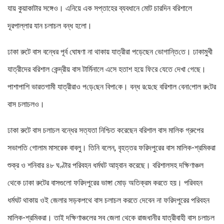
যায় কুয়াকাটার সঙ্গেও। এনিয়ে এক সপ্তাহের ব্যবধানে মোট চারদিন বরিশালে
দূরপাল্লার যান চলাচল বন্ধ হলো।
ঢাকা রুটে বাস বন্ধের পূর্ব ঘোষণা না থাকায় যাত্রীরা পড়েছেন ভোগা‌ন্তি‌তে। ঢাকামুখী
যাত্রীদের বরিশাল কেন্দ্রীয় বাস টার্মিনালে এসে হতাশ হয়ে ফিরে যেতে দেখা গেছে।
পাশাপাশি ভারতগামী যাত্রীরাও প‌ড়ে‌ছেন বিপা‌কে। বন্ধ র‌য়ে‌ছে ব‌রিশাল বেনা‌পোল রু‌টের
বাস চলাচলও।
ঢাকা রুটে বাস চলাচল বন্ধের সত্যতা নিশ্চিত করেছেন বরিশাল বাস মালিক গ্রুপের
সভাপতি গোলাম মাসরেক বাবলু। তিনি বলেন, বৃহত্তর ফরিদপুরের বাস মালিক-শ্রমিকরা
শুক্র ও শনিবার ৪৮ ঘণ্টার পরিবহন ধর্মঘট আহ্বান করেছে। বরিশালসহ দক্ষিণাঞ্চল
থেকে ঢাকা রুটের বাসগুলো ফরিদপুরের ভাঙ্গা মোড় অতিক্রম করতে হয়। পরিবহন
ধর্মঘট থাকায় ওই জেলার সড়কপথে বাস চলাচল করতে দেবেন না ফরিদপুরের পরিবহন
মালিক-শ্রমিকরা। তাই দক্ষিণাঞ্চলের সব জেলা থেকে রাজধানীর যাত্রীবাহী বাস চলাচল