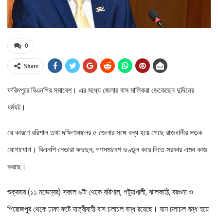
0
Share
ফরিদপুরে বিএনপির সমাবেশ। এর মধ্যে জেলার বাস মালিকরা ডেকেছেন দুদিনের
ধর্মঘট।
যে কারণে বরিশাল তথা দক্ষিণাঞ্চলের ৫ জেলার সঙ্গে বন্ধ হয়ে গেছে রাজধানীর সড়ক
যোগাযোগ। বিএন‌পি নেতারা বল‌ছেন, গণসমা‌বেশ ভণ্ডুল করে দিতে সরকার এমন কাজ
করছে।
শুক্রবার (১১ নভেম্বর) সকাল ৬টা থেকে বরিশাল, পটুয়াখালী, ঝালকাঠি, বরগুনা ও
পিরোজপুর থেকে ঢাকা রুটে যাত্রীবাহী বাস চলাচল বন্ধ রয়েছে। যান চলাচল বন্ধ হয়ে