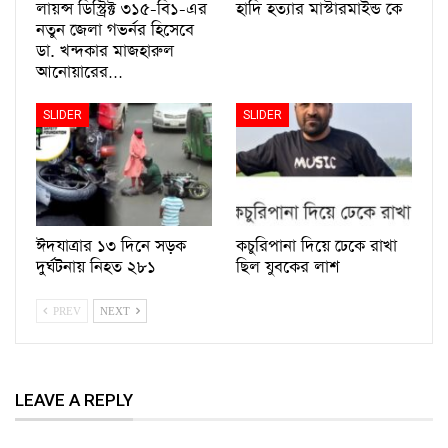
লায়ন্স ডিস্ট্রিক্ট ৩১৫-বি১-এর
হাদি হত্যার মাস্টারমাইন্ড কে
নতুন জেলা গভর্নর হিসেবে
ডা. খন্দকার মাজহারুল
আনোয়ারের…
SLIDER
SLIDER
ঈদযাত্রার ১৩ দিনে সড়ক
কচুরিপানা দিয়ে ঢেকে রাখা
দুর্ঘটনায় নিহত ২৮১
ছিল যুবকের লাশ
PREV
NEXT
LEAVE A REPLY